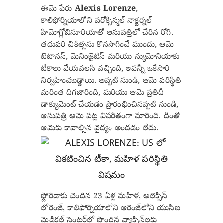
ఈమె పేరు
Alexis Lorenze
,
కాలిఫోర్నియాలోని పరోక్సిస్మల్ నాక్టర్నల్
హిమోగ్లోబినూరియాతో ఆసుపత్రిలో చేరిన రోగి.
తదుపరి చికిత్సను కొనసాగించే ముందు, ఆమె
టెటానస్, మెనింజైటిస్ మరియు న్యుమోనియాకు
టీకాలు వేయవలసి వచ్చింది, ఇవన్నీ ఒకేసారి
నిర్వహించబడ్డాయి.
అప్పటి నుండి, ఆమె పరిస్థితి
మరింత దిగజారింది, మరియు ఆమె ప్రతిదీ
డాక్యుమెంట్ చేయడం ప్రారంభించినప్పటి నుండి,
ఆసుపత్రి ఆమె పట్ల విపరీతంగా మారింది. దీంతో
ఆమెకు కావాల్సిన వైద్యం అందడం లేదు.
ఫ్లోరిడాకు చెందిన 23 ఏళ్ల మహిళ, అలెక్సిస్
లోరెంజ్, కాలిఫోర్నియాలోని ఆరెంజ్‌లోని యుసిఐ
మెడికల్ సెంటర్‌లో పొందిన వ్యాక్సిన్‌లకు