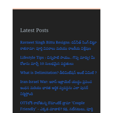
Latest Posts
Ravneet Singh Bittu Resigns: రవ్‌నీత్ సింగ్ బిట్టూ
రాజీనామా: పూర్తి వివరాలు మరియు రాజకీయ విశ్లేషణ
Lifestyle Tips : చిన్నపాటి సాయం.. గొప్ప మార్పు! మీ
రోజును మార్చే 10 సులభమైన పద్ధతులు
What is Delimitation? డీలిమిటేషన్ అంటే ఏమిటి ?
Iran-Israel War: ఇరాన్-ఇజ్రాయెల్ యుద్ధం ప్రపంచ
ఇంధన మరియు భారత ఆర్థిక వ్యవస్థను ఎలా పునర్
నిర్మిస్తోంది
OTTలోకి రాబోతున్న రొమాంటిక్ డ్రామా ‘Couple
Friendly’ – ఎక్కడ చూడాలి? కథ, నటీనటులు, పూర్తి