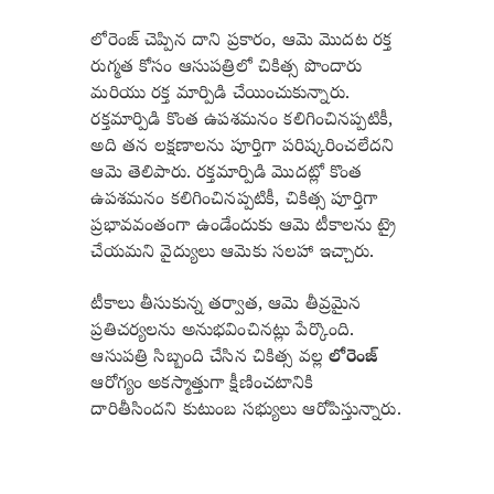
లోరెంజ్ చెప్పిన దాని ప్రకారం, ఆమె మొదట రక్త
రుగ్మత కోసం ఆసుపత్రిలో చికిత్స పొందారు
మరియు రక్త మార్పిడి చేయించుకున్నారు.
రక్తమార్పిడి కొంత ఉపశమనం కలిగించినప్పటికీ,
అది తన లక్షణాలను పూర్తిగా పరిష్కరించలేదని
ఆమె తెలిపారు. రక్తమార్పిడి మొదట్లో కొంత
ఉపశమనం కలిగించినప్పటికీ, చికిత్స పూర్తిగా
ప్రభావవంతంగా ఉండేందుకు ఆమె టీకాలను ట్రై
చేయమని వైద్యులు ఆమెకు సలహా ఇచ్చారు.
టీకాలు తీసుకున్న తర్వాత, ఆమె తీవ్రమైన
ప్రతిచర్యలను అనుభవించినట్లు పేర్కొంది.
ఆసుపత్రి సిబ్బంది చేసిన చికిత్స వల్ల
లోరెంజ్
ఆరోగ్యం అకస్మాత్తుగా క్షీణించటానికి
దారితీసిందని కుటుంబ సభ్యులు ఆరోపిస్తున్నారు.