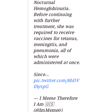
Nocturnal
Hemoglobinuria.
Before continuing
with further
treatment, she was
required to receive
vaccines for tetanus,
meningitis, and
pneumonia, all of
which were
administered at once.
Since…
pic.twitter.com/8hDV
fAyspG
— I Meme Therefore
I Am 🇺🇸
(@ImMeme0)