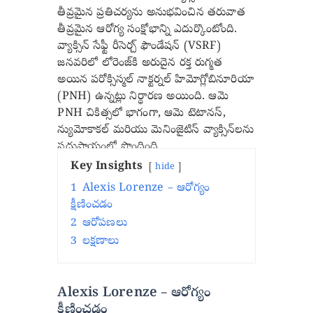
తీవ్రమైన ప్రతిచర్యను అనుభవించిన తరువాత
తీవ్రమైన ఆరోగ్య సంక్షోభాన్ని ఎదుర్కొంటోంది.
వ్యాక్సిన్ సేఫ్టీ రీసెర్చ్ ఫౌండేషన్ (VSRF)
జనవరిలో లోరెంజ్‌కి అరుదైన రక్త రుగ్మత
అయిన పరోక్సిస్మల్ నాక్టర్నల్ హిమోగ్లోబినూరియా
(PNH) ఉన్నట్లు నిర్ధారణ అయింది. ఆమె
PNH చికిత్సలో భాగంగా, ఆమె టెటానస్,
న్యుమోకాకల్ మరియు మెనింజైటిస్ వ్యాక్సిన్‌లను
సదుపాయంలో పొందింది.
Key Insights
hide
1
Alexis Lorenze – ఆరోగ్యం
క్షీణించడం
2
ఆరోపణలు
3
లక్షణాలు
Alexis Lorenze – ఆరోగ్యం
క్షీణించడం