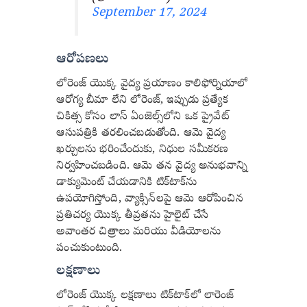
September 17, 2024
ఆరోపణలు
లోరెంజ్ యొక్క వైద్య ప్రయాణం కాలిఫోర్నియాలో
ఆరోగ్య బీమా లేని లోరెంజ్, ఇప్పుడు ప్రత్యేక
చికిత్స కోసం లాస్ ఏంజెల్స్‌లోని ఒక ప్రైవేట్
ఆసుపత్రికి తరలించబడుతోంది. ఆమె వైద్య
ఖర్చులను భరించేందుకు, నిధుల సమీకరణ
నిర్వహించబడింది. ఆమె తన వైద్య అనుభవాన్ని
డాక్యుమెంట్ చేయడానికి టిక్‌టాక్‌ను
ఉపయోగిస్తోంది, వ్యాక్సిన్‌లపై ఆమె ఆరోపించిన
ప్రతిచర్య యొక్క తీవ్రతను హైలైట్ చేసే
అవాంతర చిత్రాలు మరియు వీడియోలను
పంచుకుంటుంది.
లక్షణాలు
లోరెంజ్ యొక్క లక్షణాలు టిక్‌టాక్‌లో లారెంజ్