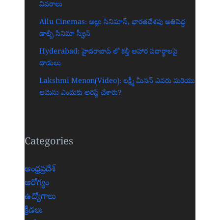
వివరాలు
Allu Cinemas: అల్లు సినిమాస్, భారతదేశపు అతిపెద్ద
డాల్బీ సినిమా స్క్రీన్‌
Hyderabad: హైదరాబాద్‌ లో కల్తీ ఆహార పదార్థాలపై
దాడులు
Lakshmi Menon(Video): లక్ష్మీ మీనన్ ఎవరు మరియు
ఆమెను ఎందుకు అరెస్ట్ చేశారు?
Categories
ఆంధ్రప్రదేశ్
ఆరోగ్యం
ఉద్యోగాలు
క్రీడలు