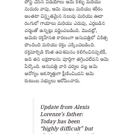
పోస్ట్ చేసిన వీడియోలు ఆమె కళ్ళు మరియు
నుదురు వాపు, ఆమె ముఖం మరియు శరీరం
అంతటా విస్తృతమైన నలుపు మరియు ఊదా
రంగులో గాయాలు మరియు ఎరుపు, ఎర్రబడిన
చర్మంతో ఉన్నట్లు వర్ణించబడింది. మొదట్లో,
ఆమెకు రక్తహీనత కారణంగా ఆసుపత్రిలో చికిత్స
పొందింది మరియు రక్తం ఎక్కించబడింది.
రక్తమార్పిడి కొంత ఉపశమనం కలిగించినప్పటికీ,
అది తన లక్షణాలను పూర్తిగా తగ్గించలేదని ఆమె
పేర్కొంది. ఆసుపత్రి వారి చర్యల వల్ల ఆమె
ఆరోగ్యం అకస్మాత్తుగా క్షీణించిందని ఆమె
కుటుంబ సభ్యులు ఆరోపించారు.
Update from Alexis
Lorenze’s father:
Today has been
“highly difficult” but