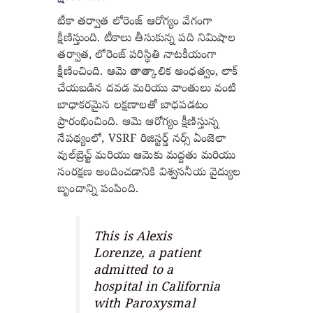
టీకా తర్వాత లోరెంజ్ ఆరోగ్యం వేగంగా
క్షీణిస్తుంది. టీకాలు తీసుకున్న పది నిమిషాల
తర్వాత, లోరెంజ్ పరిస్థితి నాటకీయంగా
క్షీణించింది. ఆమె తాత్కాలిక అంధత్వం, లాక్
చేయబడిన దవడ మరియు వాంతులు వంటి
బాధాకరమైన లక్షణాలతో బాధపడటం
ప్రారంభించింది. ఆమె ఆరోగ్యం క్షీణిస్తున్న
నేపథ్యంలో, VSRF రిజిస్టర్డ్ నర్స్ ఏంజెలా
వుల్‌బ్రెచ్ట్ మరియు ఆమెకు మద్దతు మరియు
సంరక్షణ అందించడానికి విశ్వసనీయ వైద్యుల
బృందాన్ని పంపింది.
This is Alexis
Lorenze, a patient
admitted to a
hospital in California
with Paroxysmal