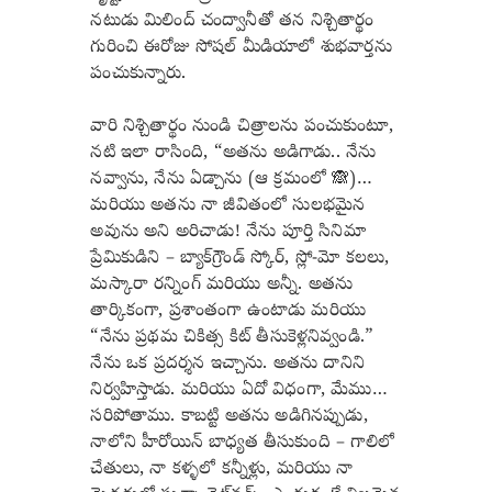
నటుడు మిలింద్ చంద్వానీతో తన నిశ్చితార్థం
గురించి ఈరోజు సోషల్ మీడియాలో శుభవార్తను
పంచుకున్నారు.
వారి నిశ్చితార్థం నుండి చిత్రాలను పంచుకుంటూ,
నటి ఇలా రాసింది, “అతను అడిగాడు.. నేను
నవ్వాను, నేను ఏడ్చాను (ఆ క్రమంలో 🙈)…
మరియు అతను నా జీవితంలో సులభమైన
అవును అని అరిచాడు! నేను పూర్తి సినిమా
ప్రేమికుడిని – బ్యాక్‌గ్రౌండ్ స్కోర్, స్లో-మో కలలు,
మస్కారా రన్నింగ్ మరియు అన్నీ. అతను
తార్కికంగా, ప్రశాంతంగా ఉంటాడు మరియు
“నేను ప్రథమ చికిత్స కిట్ తీసుకెళ్లనివ్వండి.”
నేను ఒక ప్రదర్శన ఇచ్చాను. అతను దానిని
నిర్వహిస్తాడు. మరియు ఏదో విధంగా, మేము…
సరిపోతాము. కాబట్టి అతను అడిగినప్పుడు,
నాలోని హీరోయిన్ బాధ్యత తీసుకుంది – గాలిలో
చేతులు, నా కళ్ళలో కన్నీళ్లు, మరియు నా