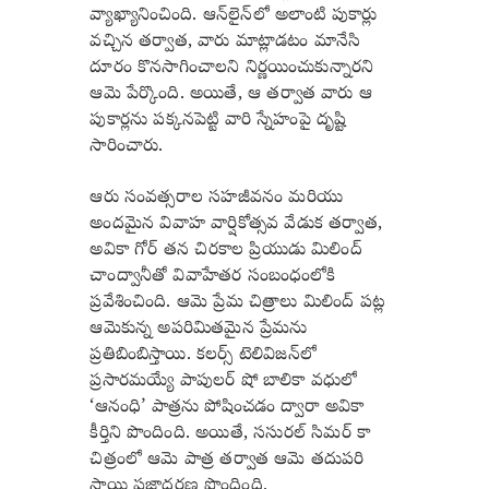
వ్యాఖ్యానించింది. ఆన్‌లైన్‌లో అలాంటి పుకార్లు
వచ్చిన తర్వాత, వారు మాట్లాడటం మానేసి
దూరం కొనసాగించాలని నిర్ణయించుకున్నారని
ఆమె పేర్కొంది. అయితే, ఆ తర్వాత వారు ఆ
పుకార్లను పక్కనపెట్టి వారి స్నేహంపై దృష్టి
సారించారు.
ఆరు సంవత్సరాల సహజీవనం మరియు
అందమైన వివాహ వార్షికోత్సవ వేడుక తర్వాత,
అవికా గోర్ తన చిరకాల ప్రియుడు మిలింద్
చాంద్వానీతో వివాహేతర సంబంధంలోకి
ప్రవేశించింది. ఆమె ప్రేమ చిత్రాలు మిలింద్ పట్ల
ఆమెకున్న అపరిమితమైన ప్రేమను
ప్రతిబింబిస్తాయి. కలర్స్ టెలివిజన్‌లో
ప్రసారమయ్యే పాపులర్ షో బాలికా వధులో
‘ఆనంధి’ పాత్రను పోషించడం ద్వారా అవికా
కీర్తిని పొందింది. అయితే, ససురల్ సిమర్ కా
చిత్రంలో ఆమె పాత్ర తర్వాత ఆమె తదుపరి
స్థాయి ప్రజాదరణ పొందింది.