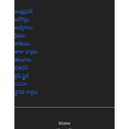
ఆంధ్రప్రదేశ్
ఆరోగ్యం
ఉద్యోగాలు
క్రీడలు
జాతీయం
తాజా వార్తలు
తెలంగాణ
బిజినెస్
లైఫ్ స్టైల్
సినిమా
స్థానిక వార్తలు
Home