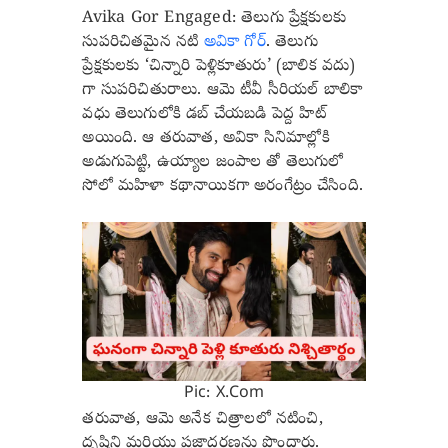
Avika Gor Engaged: తెలుగు ప్రేక్షకులకు
సుపరిచితమైన నటి
అవికా గోర్
. తెలుగు
ప్రేక్షకులకు ‘చిన్నారి పెళ్లికూతురు’ (బాలిక వదు)
గా సుపరిచితురాలు. ఆమె టీవీ సీరియల్ బాలికా
వధు తెలుగులోకి డబ్ చేయబడి పెద్ద హిట్
అయింది. ఆ తరువాత, అవికా సినిమాల్లోకి
అడుగుపెట్టి, ఉయ్యాల జంపాల తో తెలుగులో
సోలో మహిళా కథానాయికగా అరంగేట్రం చేసింది.
Pic: X.Com
తరువాత, ఆమె అనేక చిత్రాలలో నటించి,
దృష్టిని మరియు ప్రజాదరణను పొందారు.