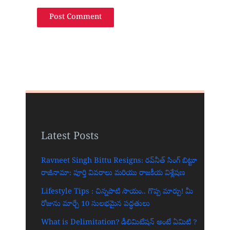
Latest Posts
Ravneet Singh Bittu Resigns: రవ్‌నీత్ సింగ్ బిట్టూ
రాజీనామా: పూర్తి వివరాలు మరియు రాజకీయ విశ్లేషణ
Lifestyle Tips : చిన్నపాటి సాయం.. గొప్ప మార్పు! మీ
రోజును మార్చే 10 సులభమైన పద్ధతులు
What is Delimitation? డీలిమిటేషన్ అంటే ఏమిటి ?