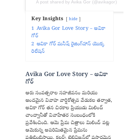
A post shared by Avika Gor (@avikagor)
Key Insights
hide
1
Avika Gor Love Story – అవికా
గోర్
2
అవికా గోర్ మనీష్ రైజింగ్‌హాన్‌ యొక్క
రిలేషన్
Avika Gor Love Story – అవికా
గోర్
ఆరు సంవత్సరాల సహజీవనం మరియు
అందమైన వివాహ వార్షికోత్సవ వేడుకల తర్వాత,
అవికా గోర్ తన చిరకాల ప్రియుడు మిలింద్
చాంద్వానీతో వివాహేతర సంబంధంలోకి
ప్రవేశించింది. ఆమె ప్రేమ చిత్రాలు మిలింద్ పట్ల
ఆమెకున్న అపరిమితమైన ప్రేమను
ప్రతిబింబిస్తాయి. కలర్స్ టెలివిజన్‌లో ప్రసారమైన