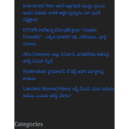
Iran-Israel War: ఇరాన్-ఇజ్రాయెల్ యుద్ధం ప్రపంచ
ఇంధన మరియు భారత ఆర్థిక వ్యవస్థను ఎలా పునర్
నిర్మిస్తోంది
OTTలోకి రాబోతున్న రొమాంటిక్ డ్రామా ‘Couple
Friendly’ – ఎక్కడ చూడాలి? కథ, నటీనటులు, పూర్తి
వివరాలు
Allu Cinemas: అల్లు సినిమాస్, భారతదేశపు అతిపెద్ద
డాల్బీ సినిమా స్క్రీన్‌
Hyderabad: హైదరాబాద్‌ లో కల్తీ ఆహార పదార్థాలపై
దాడులు
Lakshmi Menon(Video): లక్ష్మీ మీనన్ ఎవరు మరియు
ఆమెను ఎందుకు అరెస్ట్ చేశారు?
Categories