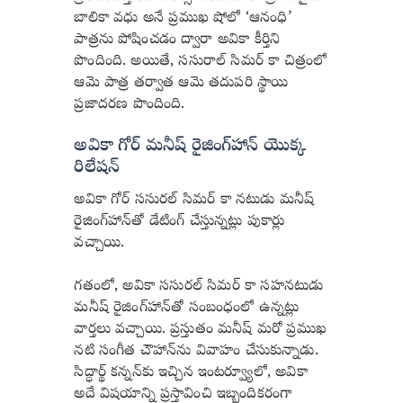
బాలికా వధు అనే ప్రముఖ షోలో ‘ఆనంధి’
పాత్రను పోషించడం ద్వారా అవికా కీర్తిని
పొందింది. అయితే, ససురాల్ సిమర్ కా చిత్రంలో
ఆమె పాత్ర తర్వాత ఆమె తదుపరి స్థాయి
ప్రజాదరణ పొందింది.
అవికా గోర్ మనీష్ రైజింగ్‌హాన్‌ యొక్క
రిలేషన్
అవికా గోర్ ససురల్ సిమర్ కా నటుడు మనీష్
రైజింగ్‌హాన్‌తో డేటింగ్ చేస్తున్నట్లు పుకార్లు
వచ్చాయి.
గతంలో, అవికా ససురల్ సిమర్ కా సహనటుడు
మనీష్ రైజింగ్‌హాన్‌తో సంబంధంలో ఉన్నట్లు
వార్తలు వచ్చాయి. ప్రస్తుతం మనీష్ మరో ప్రముఖ
నటి సంగీత చౌహాన్‌ను వివాహం చేసుకున్నాడు.
సిద్ధార్థ్ కన్నన్‌కు ఇచ్చిన ఇంటర్వ్యూలో, అవికా
అదే విషయాన్ని ప్రస్తావించి ఇబ్బందికరంగా