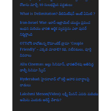
రోజును మార్చే 10 సులభమైన పద్ధతులు
What is Delimitation? డీలిమిటేషన్ అంటే ఏమిటి ?
Iran-Israel War: ఇరాన్-ఇజ్రాయెల్ యుద్ధం ప్రపంచ
ఇంధన మరియు భారత ఆర్థిక వ్యవస్థను ఎలా పునర్
నిర్మిస్తోంది
OTTలోకి రాబోతున్న రొమాంటిక్ డ్రామా ‘Couple
Friendly’ – ఎక్కడ చూడాలి? కథ, నటీనటులు, పూర్తి
వివరాలు
Allu Cinemas: అల్లు సినిమాస్, భారతదేశపు అతిపెద్ద
డాల్బీ సినిమా స్క్రీన్‌
Hyderabad: హైదరాబాద్‌ లో కల్తీ ఆహార పదార్థాలపై
దాడులు
Lakshmi Menon(Video): లక్ష్మీ మీనన్ ఎవరు మరియు
ఆమెను ఎందుకు అరెస్ట్ చేశారు?