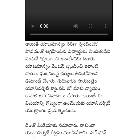
అయితే యాజమాన్యం
సరిగా
స్పందించక
పోవడంతో
ఆగ్రహించిన విద్యార్థులు
నిందితుడిని
వెంటనే శిక్షించాలని ఆందోళనకు దిగారు.
యాజమాన్యం వెంటనే స్పందించి ఇలాంటి
దారుణ ఘటనలపై చర్యలు తీసుకోవాలని
డిమాండ్ చేశారు. గురువారం సాయంత్రం
యూనివర్శిటీ క్యాంపస్ లో మాకు న్యాయం
కావాలి అని నినాదాలు చేసారు. అయితే ఈ
విషయాన్ని గోప్యంగా ఉంచేందుకు యూనివర్సిటీ
యంత్రాంగం
ప్రయత్నించింది.
దీంతో మీడియాకు సమాచారం రాకుండా
యూనివర్సిటీ గేట్లను మూసివేశారు. సెల్ ఫోన్