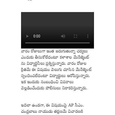
వారం రోజులుగా ఇంత జరుగుతున్నా చర్యలు
ఎందుకు తీసుకోలేదంటూ కళాశాల మేనేజ్మెంట్
ను విద్యార్థినీలు ప్రశ్నిస్తున్నారు. వారం రోజుల
క్రితమే ఈ విషయం వెలుగు చూసిన మేనేజ్మెంట్
స్పందించలేదంటూ విద్యార్థులు ఆరోపిస్తున్నారు.
ఇక ఇందుకు సంబంధించి వివరాలు
వెల్లడించేందుకు పోలీసులు నిరాకరిస్తున్నారు.
ఇదిలా ఉండగా, ఈ విషయంపై AP సీఎం.
చంద్రబాబు నాయుడు తక్షణమే విచారణకి