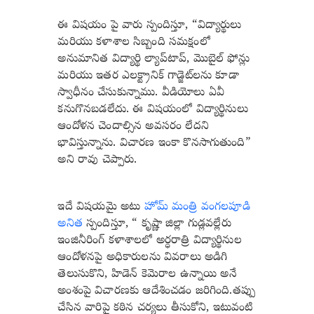
ఈ విషయం పై వారు స్పందిస్తూ,
“విద్యార్థులు
మరియు కళాశాల సిబ్బంది సమక్షంలో
అనుమానిత విద్యార్థి ల్యాప్‌టాప్, మొబైల్ ఫోన్లు
మరియు ఇతర ఎలక్ట్రానిక్ గాడ్జెట్‌లను కూడా
స్వాధీనం చేసుకున్నాము. వీడియోలు ఏవీ
కనుగొనబడలేదు. ఈ విషయంలో విద్యార్థినులు
ఆందోళన చెందాల్సిన అవసరం లేదని
భావిస్తున్నాను.
విచారణ ఇంకా కొనసాగుతుంది
”
అని రావు చెప్పారు.
ఇదే విషయమై అటు
హోమ్ మంత్రి వంగలపూడి
అనిత
స్పందిస్తూ, “
కృష్ణా జిల్లా గుడ్లవల్లేరు
ఇంజినీరింగ్ కళాశాలలో అర్ధరాత్రి విద్యార్థినుల
ఆందోళనపై అధికారులను వివరాలు అడిగి
తెలుసుకొని,
హిడెన్ కెమెరాల ఉన్నాయి అనే
అంశంపై విచారణకు ఆదేశించడం జరిగింది.తప్పు
చేసిన వారిపై కఠిన చర్యలు తీసుకోని, ఇటువంటి