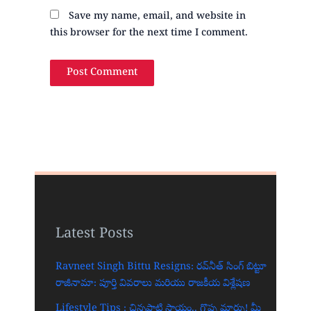
Save my name, email, and website in
this browser for the next time I comment.
Latest Posts
Ravneet Singh Bittu Resigns: రవ్‌నీత్ సింగ్ బిట్టూ
రాజీనామా: పూర్తి వివరాలు మరియు రాజకీయ విశ్లేషణ
Lifestyle Tips : చిన్నపాటి సాయం.. గొప్ప మార్పు! మీ