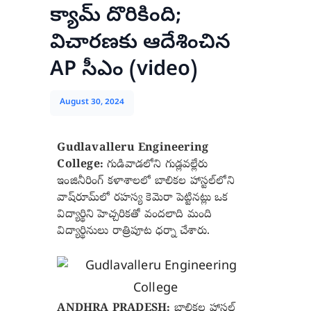
క్యామ్ దొరికింది;
విచారణకు ఆదేశించిన
AP సీఎం (video)
August 30, 2024
Gudlavalleru Engineering
College:
గుడివాడలోని గుడ్లవల్లేరు
ఇంజినీరింగ్ కళాశాలలో బాలికల హాస్టల్‌లోని
వాష్‌రూమ్‌లో రహస్య కెమెరా పెట్టినట్లు ఒక
విద్యార్థిని హెచ్చరికతో వందలాది మంది
విద్యార్థినులు రాత్రిపూట ధర్నా చేశారు.
ANDHRA PRADESH:
బాలికల హాస్టల్