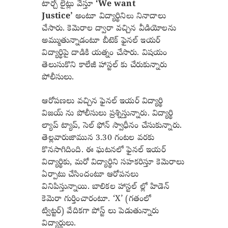
టార్చ్ లైట్లు వేస్తూ
‘We want
Justice’
అంటూ విద్యార్థిని
నినాదాలు
లు
చేసారు. కెమెరాల ద్వారా వచ్చిన వీడియోలను
అమ్ముతున్నాడంటూ బీటెక్ ఫైనల్ ఇయర్
విద్యార్థిపై దాడికి యత్నం చేసారు. విషయం
తెలుసుకొని కాలేజీ హాస్టల్ కు చేరుకున్నారు
పోలీసులు.
ఆరోపణలు వచ్చిన ఫైనల్ ఇయర్ విద్యార్థి
విజయ్ ను పోలీసులు ప్రశ్నిస్తున్నారు. విద్యార్థి
ల్యాప్ ట్యాప్, సెల్ ఫోన్ స్వాధీనం చేసుకున్నారు.
తెల్లవారుజామున 3.30 గంటల వరకు
కొనసాగిదింది. ఈ ఘటనలో ఫైనల్ ఇయర్
విద్యార్థికు, మరో విద్యార్థిని సహకరిస్తూ కెమెరాలు
ఏర్పాటు చేసిందంటూ ఆరోపనలు
వినిపిస్తున్నాయి. బాలికల హాస్టల్ ల్లో హిడెన్
కెమెరా గుర్తించారంటూ. ‘X’ (
గతంలో
ట్విట్టర్)
వేదికగా పోస్ట్ లు పెడుతున్నారు
విద్యార్థులు.