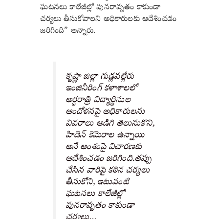
ఘటనలు కాలేజీల్లో పునరావృతం కాకుండా
చర్యలు తీసుకోవాలని అధికారులకు ఆదేశించడం
జరిగింది”
అన్నారు.
కృష్ణా జిల్లా గుడ్లవల్లేరు
ఇంజినీరింగ్ కళాశాలలో
అర్ధరాత్రి విద్యార్థినుల
ఆందోళనపై అధికారులను
వివరాలు అడిగి తెలుసుకొని,
హిడెన్ కెమెరాల ఉన్నాయి
అనే అంశంపై విచారణకు
ఆదేశించడం జరిగింది.తప్పు
చేసిన వారిపై కఠిన చర్యలు
తీసుకోని, ఇటువంటి
ఘటనలు కాలేజీల్లో
పునరావృతం కాకుండా
చర్యలు…