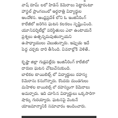
వాష్ రూమ్ లలో హిడెన్ కెమెరాలు పెట్టారంటూ
హాస్టల్ ప్రాంగణంలో అర్ధరాత్రి విద్యార్థుల
ఆందోళన.
ఆంధ్రప్రదేశ్ లోని ఓ ఇంజినీరింగ్
కాలేజీలో జరిగిన ఘటన కలకలం సృష్టించింది.
యూనివర్శిటీల్లో పరిస్థితులు ఎలా ఉంటాయనే
ప్రశ్నలు ఉత్పన్నమవుతున్నాయని
ఉపాధ్యాయులు చెబుతున్నారు. ఇప్పుడు ఇదే
పెద్ద చర్చకు దారి తీసింది. వివరాల్లోకి వెళితే..
కృష్ణా జిల్లా గుడ్లవల్లేరు ఇంజినీరింగ్ కాలేజీలో
దారుణ ఘటన చోటుచేసుకుంది.
బాలికల
టాయిలెట్స్
లో
విద్యార్థులు రహస్య
కెమెరాను కనుగొన్నారు. కొందరు దుండగులు
మహిళల
రహస్యంగా కెమెరాలు
టాయిలెట్స్
లో
అమర్చారు. ఇది చూసిన విద్యార్థులు ఒక్కసారిగా
షాక్కు గురయ్యారు. ఘటనపై వెంటనే
యాజమాన్యానికి సమాచారం అందించారు.