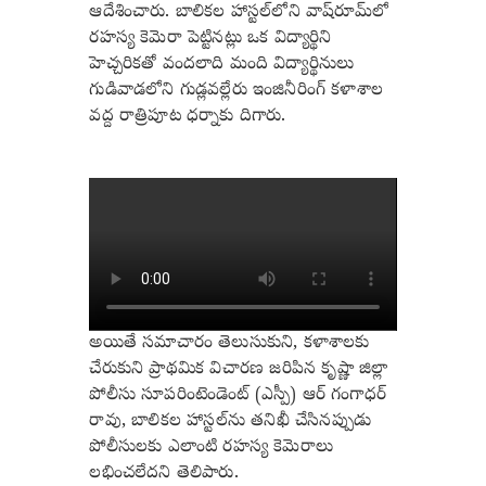
ఆదేశించారు.
బాలికల హాస్టల్‌లోని వాష్‌రూమ్‌లో
రహస్య కెమెరా పెట్టినట్లు ఒక విద్యార్థిని
హెచ్చరికతో వందలాది మంది విద్యార్థినులు
గుడివాడలోని గుడ్లవల్లేరు ఇంజినీరింగ్ కళాశాల
వద్ద రాత్రిపూట ధర్నాకు దిగారు.
అయితే సమాచారం తెలుసుకుని, కళాశాలకు
చేరుకుని ప్రాథమిక విచారణ జరిపిన కృష్ణా జిల్లా
పోలీసు సూపరింటెండెంట్ (ఎస్పీ) ఆర్ గంగాధర్
రావు, బాలికల హాస్టల్‌ను తనిఖీ చేసినప్పుడు
పోలీసులకు ఎలాంటి రహస్య కెమెరాలు
లభించలేదని తెలిపారు.