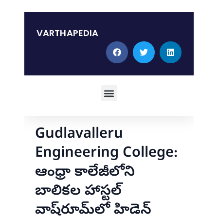
Skip
to
content
VARTHAPEDIA
Menu
Gudlavalleru
Engineering College:
ఆంధ్రా కాలేజీలోని
బాలికల హాస్టల్
వాష్‌రూమ్‌లో హిడెన్