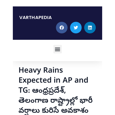
Skip
to
content
VARTHAPEDIA
Menu
Heavy Rains
Expected in AP and
TG: ఆంధ్రప్రదేశ్,
తెలంగాణ రాష్ట్రాల్లో భారీ
వర్షాలు కురిసే అవకాశం