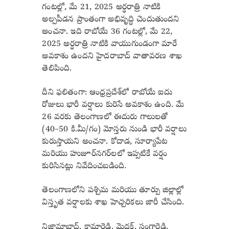
గంటల్లో, మే 21, 2025 అర్ధరాత్రి నాటికి
అల్పపీడన ప్రాంతంగా అభివృద్ధి చెందుతుందని
అంచనా. ఇది రాబోయే 36 గంటల్లో, మే 22,
2025 అర్ధరాత్రి నాటికి వాయుగుండంగా మారే
అవకాశం ఉందని హైదరాబాద్ వాతావరణ శాఖ
తెలిపింది.
దీని ఫలితంగా: ఆంధ్రప్రదేశ్‌లో రాబోయే ఐదు
రోజులు భారీ వర్షాలు కురిసే అవకాశం ఉంది. మే
26 వరకు తెలంగాణలో ఈదురు గాలులతో
(40–50 కి.మీ/గం) మోస్తరు నుండి భారీ వర్షాలు
కురుస్తాయని అంచనా. కోదాడ, సూర్యాపేట
మరియు హుజూర్‌నగర్‌లలో ఇప్పటికే వర్షం
కురిసినట్లు నివేదించబడింది.
తెలంగాణలోని పశ్చిమ మరియు తూర్పు జిల్లాల్లో
విస్తృత వర్షాలకు శాఖ హెచ్చరికలు జారీ చేసింది.
నిజామాబాద్, కామారెడ్డి, మెదక్, సంగారెడ్డి,