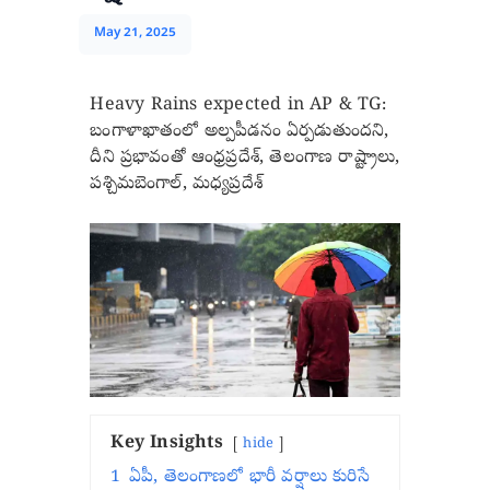
May 21, 2025
Heavy Rains expected in AP & TG:
బంగాళాఖాతంలో అల్పపీడనం ఏర్పడుతుందని,
దీని ప్రభావంతో ఆంధ్రప్రదేశ్, తెలంగాణ రాష్ట్రాలు,
పశ్చిమబెంగాల్, మధ్యప్రదేశ్
Key Insights
hide
1
ఏపీ, తెలంగాణలో భారీ వర్షాలు కురిసే