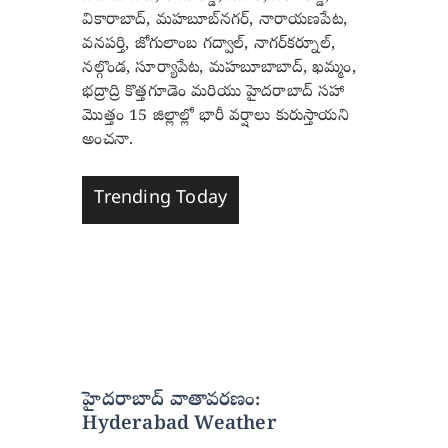
వికారాబాద్, మహబూబ్‌నగర్, నారాయణపేట,
వనపర్తి, జోగులాంబ గద్వాల్, నాగర్‌కర్నూల్,
నల్గొండ, సూర్యాపేట, మహబూబాబాద్, ఖమ్మం,
భద్రాద్రి కొత్తగూడెం మరియు హైదరాబాద్ సహా
మొత్తం 15 జిల్లాల్లో భారీ వర్షాలు కురుస్తాయని
అంచనా.
Trending Today
హైదరాబాద్ వాతావరణం:
Hyderabad Weather