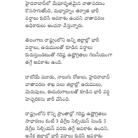
హైదరాబాద్‌లో మేఘావృతమైన వాతావరణం
కొనసాగుతోంది, మధ్యాహ్నం తర్వాత భారీ
వర్షాలు కురిసే అవకాశం ఉందని వాతావరణ
అధికారులు అంచనా వేస్తున్నారు.
తెలంగాణ రాష్ట్రంలోని అన్ని జిల్లాల్లో భారీ
వర్షాలు, ఉరుములతో కూడిన వర్షాలు
కురుస్తుండటంతో గరిష్ట ఉష్ణోగ్రతలు గణనీయంగా
తగ్గే అవకాశం ఉంది.
రాబోయే మూడు, నాలుగు రోజులు, హైదరాబాద్
వాతావరణ శాఖ పలు జిల్లాల్లో ఉరుములు,
మెరుపులు, ఈదురుగాలులతో కూడిన భారీ వర్ష
హెచ్చరికను జారీ చేసింది.
రాష్ట్రంలోని కొన్ని ప్రాంతాల్లో గరిష్ట ఉష్ణోగ్రతలు
సాధారణం కంటే 3 డిగ్రీల సెల్సియస్ నుండి 5
డిగ్రీల సెల్సియస్ వరకు తగ్గే అవకాశం ఉందని,
అనేక జిల్లాల్లో భారీ వర్షాలు కురిసే అవకాశం