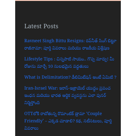
Latest Posts
Ravneet Singh Bittu Resigns: రవ్‌నీత్ సింగ్ బిట్టూ
రాజీనామా: పూర్తి వివరాలు మరియు రాజకీయ విశ్లేషణ
Lifestyle Tips : చిన్నపాటి సాయం.. గొప్ప మార్పు! మీ
రోజును మార్చే 10 సులభమైన పద్ధతులు
What is Delimitation? డీలిమిటేషన్ అంటే ఏమిటి ?
Iran-Israel War: ఇరాన్-ఇజ్రాయెల్ యుద్ధం ప్రపంచ
ఇంధన మరియు భారత ఆర్థిక వ్యవస్థను ఎలా పునర్
నిర్మిస్తోంది
OTTలోకి రాబోతున్న రొమాంటిక్ డ్రామా ‘Couple
Friendly’ – ఎక్కడ చూడాలి? కథ, నటీనటులు, పూర్తి
వివరాలు