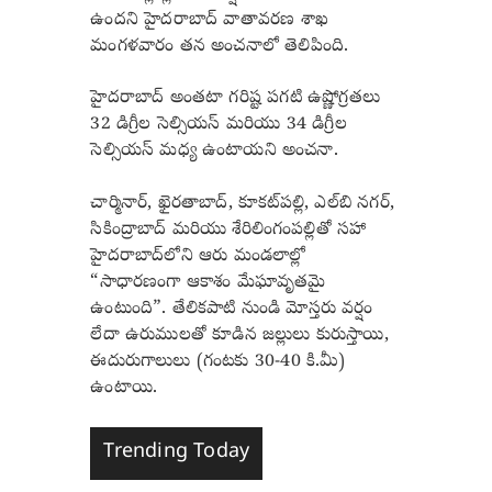
ఉందని హైదరాబాద్ వాతావరణ శాఖ
మంగళవారం తన అంచనాలో తెలిపింది.
హైదరాబాద్ అంతటా గరిష్ట పగటి ఉష్ణోగ్రతలు
32 డిగ్రీల సెల్సియస్ మరియు 34 డిగ్రీల
సెల్సియస్ మధ్య ఉంటాయని అంచనా.
చార్మినార్, ఖైరతాబాద్, కూకట్‌పల్లి, ఎల్‌బి నగర్,
సికింద్రాబాద్ మరియు శేరిలింగంపల్లితో సహా
హైదరాబాద్‌లోని ఆరు మండలాల్లో
“సాధారణంగా ఆకాశం మేఘావృతమై
ఉంటుంది”. తేలికపాటి నుండి మోస్తరు వర్షం
లేదా ఉరుములతో కూడిన జల్లులు కురుస్తాయి,
ఈదురుగాలులు (గంటకు 30-40 కి.మీ)
ఉంటాయి.
Trending Today