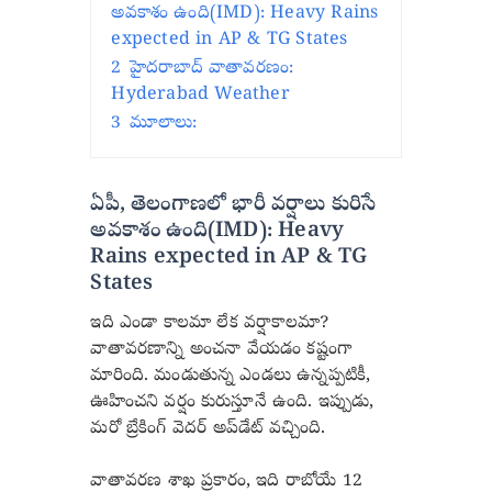
అవకాశం ఉంది(IMD): Heavy Rains
expected in AP & TG States
2
హైదరాబాద్ వాతావరణం:
Hyderabad Weather
3
మూలాలు:
ఏపీ, తెలంగాణలో భారీ వర్షాలు కురిసే
అవకాశం ఉంది(IMD): Heavy
Rains expected in AP & TG
States
ఇది ఎండా కాలమా లేక వర్షాకాలమా?
వాతావరణాన్ని అంచనా వేయడం కష్టంగా
మారింది. మండుతున్న ఎండలు ఉన్నప్పటికీ,
ఊహించని వర్షం కురుస్తూనే ఉంది. ఇప్పుడు,
మరో బ్రేకింగ్ వెదర్ అప్‌డేట్ వచ్చింది.
వాతావరణ శాఖ ప్రకారం, ఇది రాబోయే 12