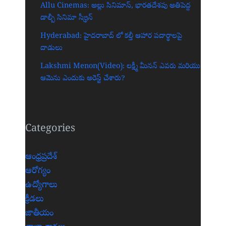
Allu Cinemas: అల్లు సినిమాస్, భారతదేశపు అతిపెద్ద
డాల్బీ సినిమా స్క్రీన్‌
Hyderabad: హైదరాబాద్‌ లో కల్తీ ఆహార పదార్థాలపై
దాడులు
Lakshmi Menon(Video): లక్ష్మీ మీనన్ ఎవరు మరియు
ఆమెను ఎందుకు అరెస్ట్ చేశారు?
Categories
ఆంధ్రప్రదేశ్
ఆరోగ్యం
ఉద్యోగాలు
క్రీడలు
జాతీయం