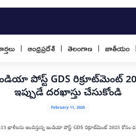
వార్తలు
ఆంధ్రప్రదేశ్
తెలంగాణ
జాతీయం
ియా పోస్ట్ GDS రిక్రూట్‌మెంట్ 
ఇప్పుడే దరఖాస్తు చేసుకోండి
February 11, 2025
13 ఖాళీలను అందిస్తున్న ఇండియా పోస్ట్ GDS రిక్రూట్‌మెంట్ 2025 కోసం దరఖ