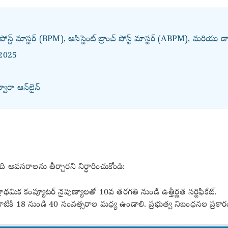
ోస్ట్ మాస్టర్ (BPM), అసిస్టెంట్ బ్రాంచ్ పోస్ట్ మాస్టర్ (ABPM), మరియు డా
, 2025
్వారా ఆన్‌లైన్
ింది అవసరాలను తీర్చారని నిర్ధారించుకోండి:
్రాథమిక కంప్యూటర్ నైపుణ్యాలతో 10వ తరగతి నుండి ఉత్తీర్ణత సర్టిఫికేట్.
ాటికి 18 నుండి 40 సంవత్సరాల మధ్య ఉండాలి. ప్రభుత్వ నిబంధనల ప్రకారం ర