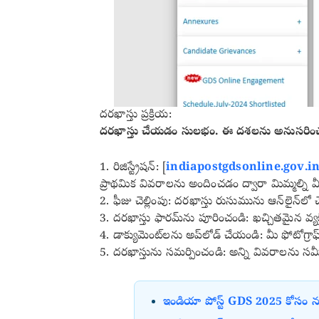
దరఖాస్తు ప్రక్రియ:
దరఖాస్తు చేయడం సులభం. ఈ దశలను అనుసరించ
1. రిజిస్ట్రేషన్: [
indiapostgdsonline.gov.i
ప్రాథమిక వివరాలను అందించడం ద్వారా మిమ్మల్ని 
2. ఫీజు చెల్లింపు: దరఖాస్తు రుసుమును ఆన్‌లైన్‌లో చె
3. దరఖాస్తు ఫారమ్‌ను పూరించండి: ఖచ్చితమైన వ్యక
4. డాక్యుమెంట్‌లను అప్‌లోడ్ చేయండి: మీ ఫోటోగ
5. దరఖాస్తును సమర్పించండి: అన్ని వివరాలను సమీక
ఇండియా పోస్ట్ GDS 2025 కోసం నమోద