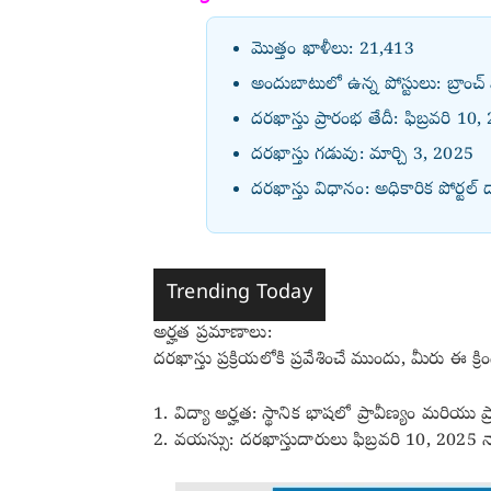
మొత్తం ఖాళీలు: 21,413
అందుబాటులో ఉన్న పోస్టులు: బ్రాంచ్ ప
దరఖాస్తు ప్రారంభ తేదీ: ఫిబ్రవరి 10
దరఖాస్తు గడువు: మార్చి 3, 2025
దరఖాస్తు విధానం: అధికారిక పోర్టల్ ద
Trending Today
అర్హత ప్రమాణాలు:
దరఖాస్తు ప్రక్రియలోకి ప్రవేశించే ముందు, మీరు ఈ క్ర
1. విద్యా అర్హత: స్థానిక భాషలో ప్రావీణ్యం మరియు ప
2. వయస్సు: దరఖాస్తుదారులు ఫిబ్రవరి 10, 2025 న