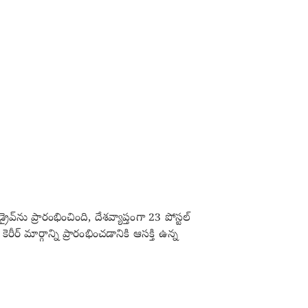
వ్‌ను ప్రారంభించింది, దేశవ్యాప్తంగా 23 పోస్టల్
 మార్గాన్ని ప్రారంభించడానికి ఆసక్తి ఉన్న