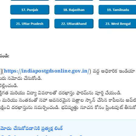
ండి:
n
](
https://indiapostgdsonline.gov.in/
) వద్ద అధికారిక ఇండియా 
మీరు నమోదు చేసుకోండి.
ల్లించండి.
్తిగత మరియు విద్యా వివరాలతో దరఖాస్తు ఫారమ్‌ను పూర్తి చేయండి.
్రాఫ్ మరియు సంతకంతో సహా అవసరమైన పత్రాల స్కాన్ చేసిన కాపీలను అప్‌ల
్షించి దరఖాస్తును సమర్పించండి. భవిష్యత్తు సూచన కోసం ప్రింటవుట్ తీసుక
ు చేసుకోవడానికి ప్రత్యక్ష లింక్