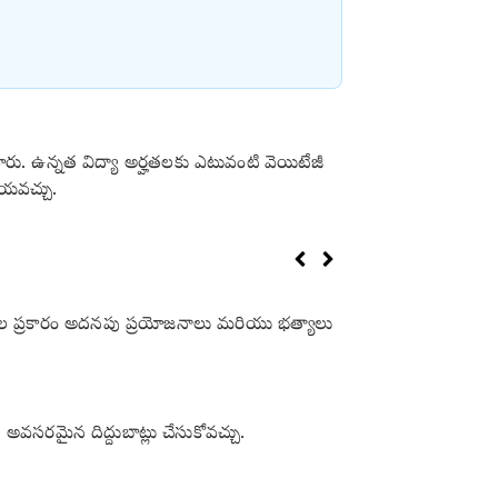
ారు. ఉన్నత విద్యా అర్హతలకు ఎటువంటి వెయిటేజీ
ీయవచ్చు.
శకాల ప్రకారం అదనపు ప్రయోజనాలు మరియు భత్యాలు
వసరమైన దిద్దుబాట్లు చేసుకోవచ్చు.