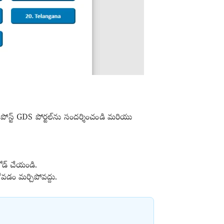
పోస్ట్ GDS పోర్టల్‌ను సందర్శించండి మరియు
ోడ్ చేయండి.
ోవడం మర్చిపోవద్దు.