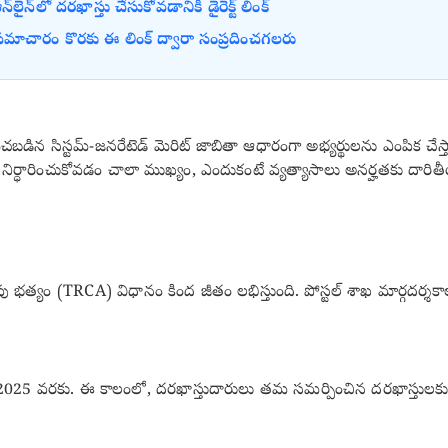
న్‌లో దరఖాస్తు చేసుకోవడానికి డైరెక్ట్ లింక్
సమాచారం కొరకు ఈ లింక్ ద్వారా సంప్రదించగలరు
ిన సిస్టమ్-జనరేటెడ్ మెరిట్ జాబితా ఆధారంగా అభ్యర్థులను ఎంపిక చేస్త
్ధారించుకోవడం చాలా ముఖ్యం, ఎందుకంటే వ్యత్యాసాలు అనర్హతకు దారిత
భత్యం (TRCA) విధానం కింద జీతం లభిస్తుంది. పోస్టల్ శాఖ మార్గదర్
, 2025 వరకు. ఈ కాలంలో, దరఖాస్తుదారులు తమ సమర్పించిన దరఖాస్తులకు అ