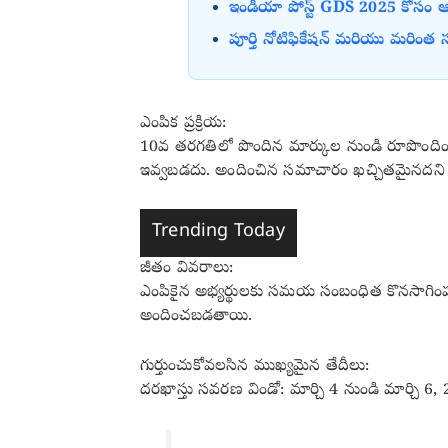
ఇండియా పోస్ట్ GDS 2025 కోసం ఆన్‌లై
పూర్తి నోటిఫికేషన్ మరియు మరింత 
ఎంపిక ప్రక్రియ:
10వ తరగతిలో పొందిన మార్కుల నుండి రూపొందించబడ
ఇవ్వబడదు. అందించిన సమాచారం ఖచ్చితమైనదని నిర
Trending Today
జీతం వివరాలు:
ఎంపికైన అభ్యర్థులకు సమయ సంబంధిత కొనసాగింపు 
అందించబడతాయి.
గుర్తుంచుకోవలసిన ముఖ్యమైన తేదీలు:
దరఖాస్తు సవరణ విండో: మార్చి 4 నుండి మార్చి 6