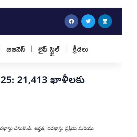
బిజినెస్
లైఫ్ స్టైల్
క్రీడలు
2025: 21,413 ఖాళీలకు
ాస్తు చేసుకోండి. అర్హత, దరఖాస్తు ప్రక్రియ మరియు