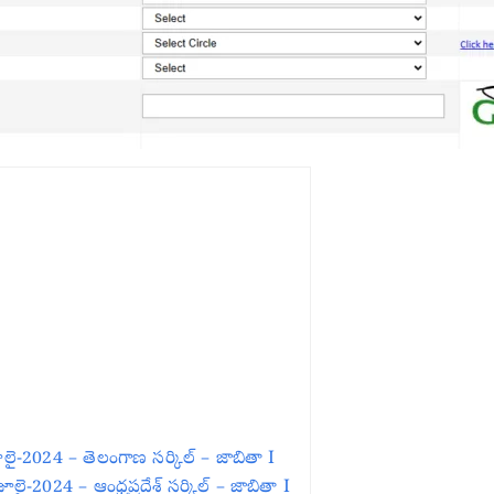
జూలై-2024 – తెలంగాణ సర్కిల్ – జాబితా I
ూలై-2024 – ఆంధ్రప్రదేశ్ సర్కిల్ – జాబితా I