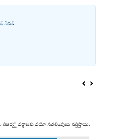
క్ సేవక్
ిజర్వ్డ్ వర్గాలకు వయో సడలింపులు వర్తిస్తాయి.