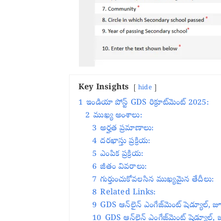
Key Insights
hide
1
ఇండియా పోస్ట్ GDS రిక్రూట్‌మెంట్ 2025:
2
ముఖ్య అంశాలు:
3
అర్హత ప్రమాణాలు:
4
దరఖాస్తు ప్రక్రియ:
5
ఎంపిక ప్రక్రియ:
6
జీతం వివరాలు:
7
గుర్తుంచుకోవలసిన ముఖ్యమైన తేదీలు:
8
Related Links:
9
GDS ఆన్‌లైన్ ఎంగేజ్‌మెంట్ షెడ్యూల్, 
10
GDS ఆన్‌లైన్ ఎంగేజ్‌మెంట్ షెడ్యూల్, జ