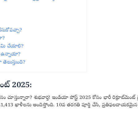
చేసుకోవచ్చా?
దా?
ే ఏమి చేయాలి?
్లు ఉన్నాయా?
ా తెలుస్తుంది?
ెంట్ 2025:
సం చూస్తున్నారా? శుభవార్త! ఇండియా పోస్ట్ 2025 కోసం భారీ రిక్రూట్‌మెంట్ డ్రై
413 ఖాళీలను అందిస్తోంది. 10వ తరగతి పూర్తి చేసి, ప్రతిఫలదాయకమైన కెరీర్