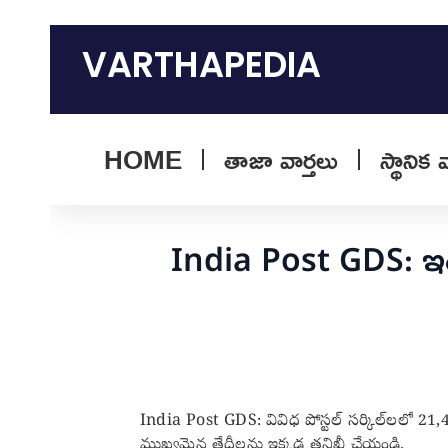
Skip
to
VARTHAPEDIA
content
HOME
తాజా వార్తలు
స్థానిక 
India Post GDS: ఇండ
India Post GDS: వివిధ పోస్టల్ సర్కిల్‌లలో 21,4
ముఖ్యమైన తేదీలను ఇక్కడ తనిఖీ చేయండి.