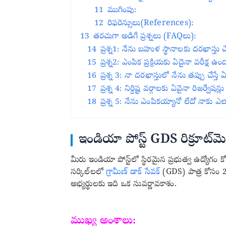
11
ముగింపు:
12
రిఫరెన్సులు(References):
13
తరచుగా అడిగే ప్రశ్నలు (FAQలు):
14
ప్రశ్న1: నేను బహుళ స్థానాలకు దరఖాస్తు 
15
ప్రశ్న2: ఎంపిక ప్రక్రియకు ఏదైనా పరీక్ష ఉం
16
ప్రశ్న 3: నా దరఖాస్తులో నేను తప్పు చేస్త
17
ప్రశ్న 4: నిర్దిష్ట వర్గాలకు ఏవైనా రిజర్వేషన
18
ప్రశ్న 5: నేను ఎంపికయ్యానో లేదో నాకు ఎల
ఇండియా పోస్ట్ GDS రిక్రూట్‌మ
మీరు ఇండియా పోస్ట్‌లో స్థిరమైన ప్రభుత్వ ఉద్యోగం కో
సర్కిల్‌లలో
గ్రామీణ్ డాక్ సేవక్
(GDS) పాత్ర కోసం 21,
అభ్యర్థులకు ఇది ఒక సువర్ణావకాశం.
ముఖ్య అంశాలు: