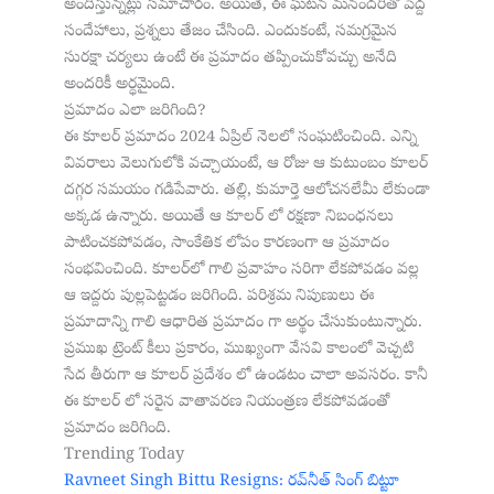
అందిస్తున్నట్లు సమాచారం. అయితే, ఈ ఘటన మనందరితో పెద్ద
సందేహాలు, ప్రశ్నలు తేజం చేసింది. ఎందుకంటే, సమగ్రమైన
సురక్షా చర్యలు ఉంటే ఈ ప్రమాదం తప్పించుకోవచ్చు అనేది
అందరికీ అర్ధమైంది.
ప్రమాదం ఎలా జరిగింది?
ఈ కూలర్ ప్రమాదం 2024 ఏప్రిల్ నెలలో సంఘటించింది. ఎన్ని
వివరాలు వెలుగులోకి వచ్చాయంటే, ఆ రోజు ఆ కుటుంబం కూలర్
దగ్గర సమయం గడిపేవారు. తల్లి, కుమార్తె ఆలోచనలేమీ లేకుండా
అక్కడ ఉన్నారు. అయితే ఆ కూలర్ లో రక్షణా నిబంధనలు
పాటించకపోవడం, సాంకేతిక లోపం కారణంగా ఆ ప్రమాదం
సంభవించింది. కూలర్‌లో గాలి ప్రవాహం సరిగా లేకపోవడం వల్ల
ఆ ఇద్దరు పుల్లపెట్టడం జరిగింది. పరిశ్రమ నిపుణులు ఈ
ప్రమాదాన్ని గాలి ఆధారిత ప్రమాదం గా అర్థం చేసుకుంటున్నారు.
ప్రముఖ ట్రెంట్ కీలు ప్రకారం, ముఖ్యంగా వేసవి కాలంలో వెచ్చటి
సేద తీరుగా ఆ కూలర్ ప్రదేశం లో ఉండటం చాలా అవసరం. కానీ
ఈ కూలర్ లో సరైన వాతావరణ నియంత్రణ లేకపోవడంతో
ప్రమాదం జరిగింది.
Trending Today
Ravneet Singh Bittu Resigns: రవ్‌నీత్ సింగ్ బిట్టూ
Lifestyle