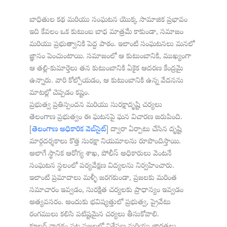
బాధితుల కథ మరియు సంఘటన యొక్క సామాజిక ప్రభావం
ఇది కేవలం ఒక కుటుంబ బాధ మాత్రమే కాకుండా, సమాజం
మరియు ప్రభుత్వానికి పెద్ద పాఠం. ఇలాంటి సంఘటనలు మనలో
జ్ఞానం పెంచుంటాయి. సమాజంలో ఆ కుటుంబానికి, ముఖ్యంగా
ఆ తల్లి-కుమార్తెలు తన కుటుంబానికి ఏకైక ఆదరణ కేంద్రమై
ఉన్నారు. వారి కోల్పోయడం, ఆ కుటుంబానికి ఉన్న వేదనను
మాటల్లో చెప్పడం కష్టం.
ప్రభుత్వ ప్రతిస్పందన మరియు సురక్షాదృష్టి చర్యలు
తెలంగాణ ప్రభుత్వం ఈ ఘటనపై ఘన విచారణ జరుపింది.
[
తెలంగాణ అధికారిక వెబ్‌సైట్
] ద్వారా ఏర్పాటు చేసిన దృష్టి
మార్గదర్శకాలు కొత్త సురక్షా నియమాలను రూపొందిస్తాయి.
అలాగే స్థానిక ఆరోగ్య శాఖ, పోలీస్ అధికారులు వెంటనే
సంఘటన స్థలంలో పర్యవేక్షణ విద్యలను నిర్వహించారు.
ఇలాంటి ప్రమాదాలు మళ్ళీ జరగకుండా, ప్రజలకు మరింత
సమాచారం ఇవ్వడం, సురక్షిత చర్యలకు ప్రాధాన్యం ఇవ్వడం
అత్యవసరం. అందుకు భవిష్యత్తులో ప్రభుత్వ, ప్రైవేటు
రంగములు కలిసి పటిష్టమైన చర్యలు తీసుకోవాలి.
కూలర్ వాడకం పట్ల ప్రజలలో విశ్లేషణ మరియు జాగ్రత్తలు