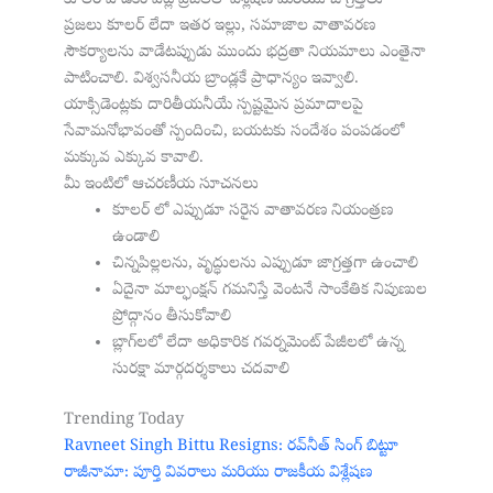
ప్రజలు కూలర్ లేదా ఇతర ఇల్లు, సమాజాల వాతావరణ
సౌకర్యాలను వాడేటప్పుడు ముందు భద్రతా నియమాలు ఎంతైనా
పాటించాలి. విశ్వసనీయ బ్రాండ్లకే ప్రాధాన్యం ఇవ్వాలి.
యాక్సిడెంట్లకు దారితీయనీయే స్పష్టమైన ప్రమాదాలపై
సేవామనోభావంతో స్పందించి, బయటకు సందేశం పంపడంలో
మక్కువ ఎక్కువ కావాలి.
మీ ఇంటిలో ఆచరణీయ సూచనలు
కూలర్ లో ఎప్పుడూ సరైన వాతావరణ నియంత్రణ
ఉండాలి
చిన్నపిల్లలను, వృద్ధులను ఎప్పుడూ జాగ్రత్తగా ఉంచాలి
ఏదైనా మాల్ఫంక్షన్ గమనిస్తే వెంటనే సాంకేతిక నిపుణుల
ప్రోద్గానం తీసుకోవాలి
బ్లాగ్‌లలో లేదా అధికారిక గవర్నమెంట్ పేజీలలో ఉన్న
సురక్షా మార్గదర్శకాలు చదవాలి
Trending Today
Ravneet Singh Bittu Resigns: రవ్‌నీత్ సింగ్ బిట్టూ
Lifestyle
రాజీనామా: పూర్తి వివరాలు మరియు రాజకీయ విశ్లేషణ
రోజును మా