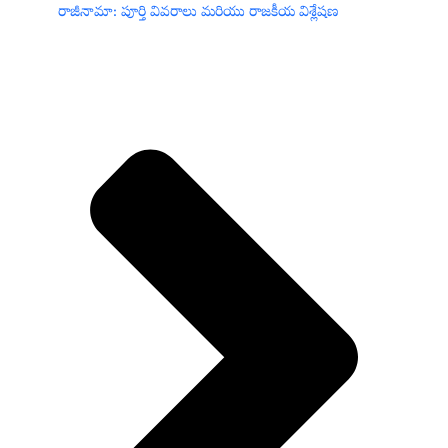
రాజీనామా: పూర్తి వివరాలు మరియు రాజకీయ విశ్లేషణ
రోజును మా