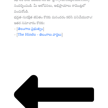
కథానకాలను చదవటానికి మా బ్లాగ్ (varthapedia.com)
సందర్శించండి. మీ ఆలోచనలు, అభిప్రాయాలు కామెంట్లలో
పంచుకోండి.
భద్రత-సురక్షిత జీవితం కొరకు మనందరం కలిసి పనిచేయుదాం!
ఇతర సమాచారం కొరకు:
– [
తెలంగాణ ప్రభుత్వం
]
– [
The Hindu – తెలంగాణ వార్తలు
]