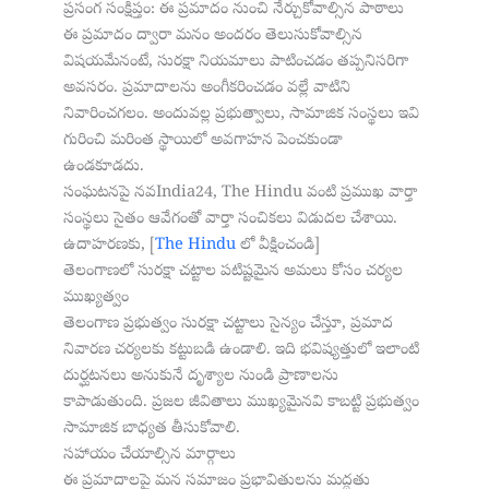
ప్రసంగ సంక్షిప్తం: ఈ ప్రమాదం నుంచి నేర్చుకోవాల్సిన పాఠాలు
ఈ ప్రమాదం ద్వారా మనం అందరం తెలుసుకోవాల్సిన
విషయమేనంటే, సురక్షా నియమాలు పాటించడం తప్పనిసరిగా
అవసరం. ప్రమాదాలను అంగీకరించడం వల్లే వాటిని
నివారించగలం. అందువల్ల ప్రభుత్వాలు, సామాజిక సంస్థలు ఇవి
గురించి మరింత స్థాయిలో అవగాహన పెంచకుండా
ఉండకూడదు.
సంఘటనపై నవIndia24, The Hindu వంటి ప్రముఖ వార్తా
సంస్థలు సైతం ఆవేగంతో వార్తా సంచికలు విడుదల చేశాయి.
ఉదాహరణకు, [
The Hindu
లో వీక్షించండి]
తెలంగాణలో సురక్షా చట్టాల పటిష్టమైన అమలు కోసం చర్యల
ముఖ్యత్వం
తెలంగాణ ప్రభుత్వం సురక్షా చట్టాలు సైన్యం చేస్తూ, ప్రమాద
నివారణ చర్యలకు కట్టుబడి ఉండాలి. ఇది భవిష్యత్తులో ఇలాంటి
దుర్ఘటనలు అనుకునే దృశ్యాల నుండి ప్రాణాలను
కాపాడుతుంది. ప్రజల జీవితాలు ముఖ్యమైనవి కాబట్టి ప్రభుత్వం
సామాజిక బాధ్యత తీసుకోవాలి.
సహాయం చేయాల్సిన మార్గాలు
ఈ ప్రమాదాలపై మన సమాజం ప్రభావితులను మద్దతు