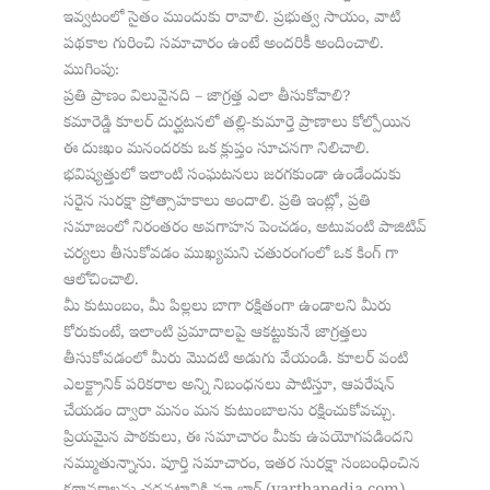
ఇవ్వటంలో సైతం ముందుకు రావాలి. ప్రభుత్వ సాయం, వాటి
పథకాల గురించి సమాచారం ఉంటే అందరికీ అందించాలి.
ముగింపు:
ప్రతి ప్రాణం విలువైనది – జాగ్రత్త ఎలా తీసుకోవాలి?
కమారెడ్డి కూలర్ దుర్ఘటనలో తల్లి-కుమార్తె ప్రాణాలు కోల్పోయిన
ఈ దుఃఖం మనందరకు ఒక క్లుప్తం సూచనగా నిలిచాలి.
భవిష్యత్తులో ఇలాంటి సంఘటనలు జరగకుండా ఉండేందుకు
సరైన సురక్షా ప్రోత్సాహకాలు అందాలి. ప్రతి ఇంట్లో, ప్రతి
సమాజంలో నిరంతరం అవగాహన పెంచడం, అటువంటి పాజిటివ్
చర్యలు తీసుకోవడం ముఖ్యమని చతురంగంలో ఒక కింగ్ గా
ఆలోచించాలి.
మీ కుటుంబం, మీ పిల్లలు బాగా రక్షితంగా ఉండాలని మీరు
కోరుకుంటే, ఇలాంటి ప్రమాదాలపై ఆకట్టుకునే జాగ్రత్తలు
తీసుకోవడంలో మీరు మొదటి అడుగు వేయండి. కూలర్ వంటి
ఎలక్ట్రానిక్ పరికరాల అన్ని నిబంధనలు పాటిస్తూ, ఆపరేషన్
చేయడం ద్వారా మనం మన కుటుంబాలను రక్షించుకోవచ్చు.
ప్రియమైన పాఠకులు, ఈ సమాచారం మీకు ఉపయోగపడిందని
నమ్ముతున్నాను. పూర్తి సమాచారం, ఇతర సురక్షా సంబంధించిన