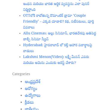
ఇంధన మరియు భారత ఆర్థిక వ్యవస్థను ఎలా పునర్
నిర్మిస్తోంది
OTTలోకి రాబోతున్న రొమాంటిక్ డ్రామా ‘Couple
Friendly’ – ఎక్కడ చూడాలి? కథ, నటీనటులు, పూర్తి
వివరాలు
Allu Cinemas: అల్లు సినిమాస్, భారతదేశపు అతిపెద్ద
డాల్బీ సినిమా స్క్రీన్‌
Hyderabad: హైదరాబాద్‌ లో కల్తీ ఆహార పదార్థాలపై
దాడులు
Lakshmi Menon(Video): లక్ష్మీ మీనన్ ఎవరు
మరియు ఆమెను ఎందుకు అరెస్ట్ చేశారు?
Categories
ఆంధ్రప్రదేశ్
ఆరోగ్యం
ఉద్యోగాలు
క్రీడలు
జాతీయం