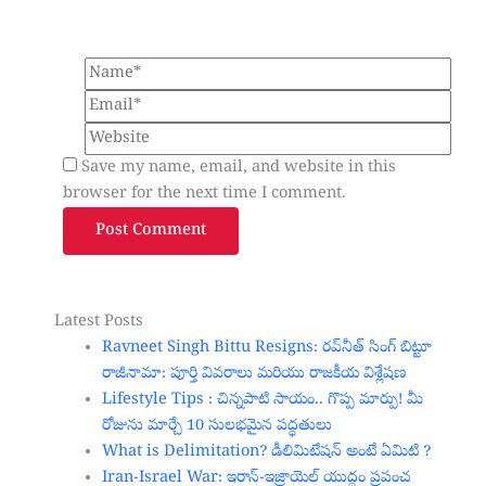
Name*
Email*
Website
Save my name, email, and website in this
browser for the next time I comment.
Latest Posts
Ravneet Singh Bittu Resigns: రవ్‌నీత్ సింగ్ బిట్టూ
రాజీనామా: పూర్తి వివరాలు మరియు రాజకీయ విశ్లేషణ
Lifestyle Tips : చిన్నపాటి సాయం.. గొప్ప మార్పు! మీ
రోజును మార్చే 10 సులభమైన పద్ధతులు
What is Delimitation? డీలిమిటేషన్ అంటే ఏమిటి ?
Iran-Israel War: ఇరాన్-ఇజ్రాయెల్ యుద్ధం ప్రపంచ