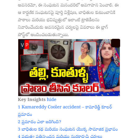
అవసరమో, ఈ సంఘటన మనందరిలో అవగాహన పెంచాలి. ఈ
ఆ కార్షణిక సంఘటనపై పూర్తి విశ్లేషణ, బాధితుల కుటుంబానికి
పాఠాలు మరియు భవిష్యత్తులో ఇలాంటి ట్రాజెడీలను
నివారించేందుకు అవసరమైన చర్యలపై వివరాలు ఈ బ్లాగ్‌
పోస్ట్‌లో అందించబడుతున్నాయి.
Key Insights
hide
1
Kamareddy Cooler accident – కామారెడ్డి కూలర్
ప్రమాదం
2
ప్రమాదం ఎలా జరిగింది?
3
బాధితుల కథ మరియు సంఘటన యొక్క సామాజిక ప్రభావం
4
ప్రభుత్వ ప్రతిస్పందన మరియు సురక్షాదృష్టి చర్యలు