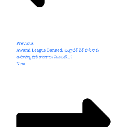
Previous
Awami League Banned: బంగ్లాదేశ్‌ షేక్‌ హసీనాకు
అనూహ్య షాక్‌ కారణాలు ఏంటంటే…?
Next