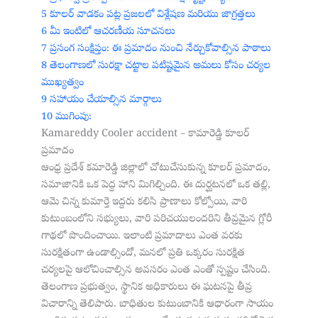
5
కూలర్ వాడకం పట్ల ప్రజలలో విశ్లేషణ మరియు జాగ్రత్తలు
6
మీ ఇంటిలో ఆచరణీయ సూచనలు
7
ప్రసంగ సంక్షిప్తం: ఈ ప్రమాదం నుంచి నేర్చుకోవాల్సిన పాఠాలు
8
తెలంగాణలో సురక్షా చట్టాల పటిష్టమైన అమలు కోసం చర్యల
ముఖ్యత్వం
9
సహాయం చేయాల్సిన మార్గాలు
10
ముగింపు:
Kamareddy Cooler accident – కామారెడ్డి కూలర్
ప్రమాదం
ఆంధ్ర ప్రదేశ్ కమారెడ్డి జిల్లాలో చోటుచేసుకున్న కూలర్ ప్రమాదం,
సమాజానికి ఒక పెద్ద హాని మిగిల్చింది. ఈ దుర్ఘటనలో ఒక తల్లి,
ఆమె చిన్న కుమార్తె ఇద్దరు కలిసి ప్రాణాలు కోల్పోయి, వారి
కుటుంబంలోని సభ్యులు, వారి పరిచయులందరిని తీవ్రమైన గ్లోరీ
గాథలో పొందించాయి. ఇలాంటి ప్రమాదాలు ఎంత వరకు
సురక్షితంగా ఉండాల్సిందో, మనలో ప్రతి ఒక్కరం సురక్షిత
చర్యలపై ఆలోచించాల్సిన అవసరం ఎంత ఎంతో స్పష్టం చేసింది.
తెలంగాణ ప్రభుత్వం, స్థానిక అధికారులు ఈ ఘటనపై తీవ్ర
విచారాన్ని తెలిపారు. బాధితుల కుటుంబానికి ఆధారంగా సాయం