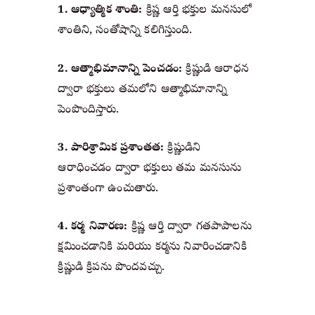
1. ఆధ్యాత్మిక శాంతి:
 క్రిష్ణ ఆర్తి భక్తుల మనసులో 
శాంతిని, సంతోషాన్ని కలిగిస్తుంది.
2. ఆత్మాభిమానాన్ని పెంచడం:
 క్రిష్ణుడి ఆరాధన 
ద్వారా భక్తులు తమలోని ఆత్మాభిమానాన్ని 
పెంపొందిస్తారు.
3. పారిశ్రామిక ప్రశాంతత:
 క్రిష్ణుడిని 
ఆరాధించడం ద్వారా భక్తులు తమ మనసును 
ప్రశాంతంగా ఉంచుతారు.
4. కర్మ నివారణ:
 క్రిష్ణ ఆర్తి ద్వారా గతపాపాలను 
క్షమించడానికి మరియు కర్మను నివారించడానికి 
క్రిష్ణుడి క్రిపను పొందవచ్చు.