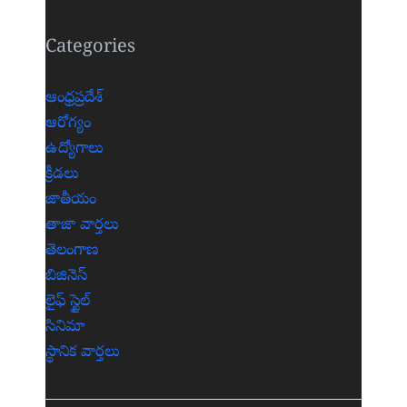
Categories
ఆంధ్రప్రదేశ్
ఆరోగ్యం
ఉద్యోగాలు
క్రీడలు
జాతీయం
తాజా వార్తలు
తెలంగాణ
బిజినెస్
లైఫ్ స్టైల్
సినిమా
స్థానిక వార్తలు