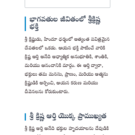
భాగవతుల జీవితంలో శ్రీక్రిష్ణ
భక్తి
శ్రీ క్రిష్ణుడు, హిందూ ధర్మంలో అత్యంత పవిత్రమైన 
దేవతలలో ఒకడు. ఆయన భక్తి పాటించే వారికి 
క్రిష్ణ ఆర్తి అనేది ఆధ్యాత్మిక అనుభూతికి, శాంతికి, 
మరియు ఆనందానికి మార్గం. ఈ ఆర్తి ద్వారా, 
భక్తులు తమ మనసు, ప్రాణం, మరియు ఆత్మను 
క్రిష్ణుడికి అర్పించి, ఆయన కరుణ మరియు 
దీవెనలను కోరుకుంటారు.
శ్రీ క్రిష్ణ ఆర్తి యొక్క ప్రాముఖ్యత
శ్రీ క్రిష్ణ ఆర్తి అనేది భక్తుల హృదయాలను దేవుడికి 