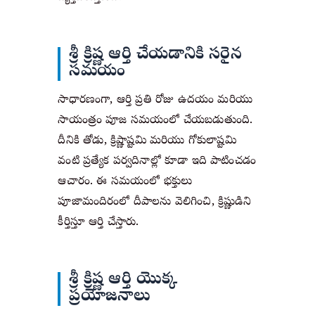
శ్రీ క్రిష్ణ ఆర్తి చేయడానికి సరైన
సమయం
సాధారణంగా, ఆర్తి ప్రతి రోజు ఉదయం మరియు 
సాయంత్రం పూజ సమయంలో చేయబడుతుంది. 
దీనికి తోడు, క్రిష్ణాష్టమి మరియు గోకులాష్టమి 
వంటి ప్రత్యేక పర్వదినాల్లో కూడా ఇది పాటించడం 
ఆచారం. ఈ సమయంలో భక్తులు 
పూజామందిరంలో దీపాలను వెలిగించి, క్రిష్ణుడిని 
కీర్తిస్తూ ఆర్తి చేస్తారు.
శ్రీ క్రిష్ణ ఆర్తి యొక్క
ప్రయోజనాలు