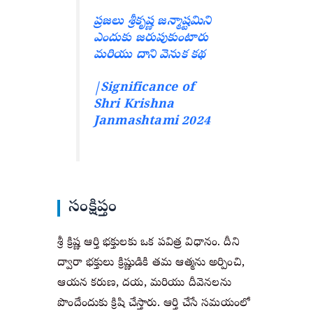
ప్రజలు శ్రీకృష్ణ జన్మాష్టమిని
ఎందుకు జరుపుకుంటారు
మరియు దాని వెనుక కథ
|Significance of
Shri Krishna
Janmashtami 2024
సంక్షిప్తం
శ్రీ క్రిష్ణ ఆర్తి భక్తులకు ఒక పవిత్ర విధానం. దీని
ద్వారా భక్తులు క్రిష్ణుడికి తమ ఆత్మను అర్పించి,
ఆయన కరుణ, దయ, మరియు దీవెనలను
పొందేందుకు క్రిషి చేస్తారు. ఆర్తి చేసే సమయంలో