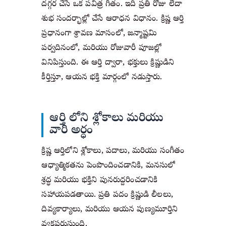
దగ్గర చేసే ఒక పవిత్ర గీతం. ఇది ప్రతి రోజు లేదా 
శుభ సందర్భాల్లో చేసే ఆరాధన విధానం. క్రిష్ణ ఆర్తి 
ప్రధానంగా శ్రావణ మాసంలో, జన్మాష్టమి 
పర్వదినంలో, మరియు రోజువారీ పూజల్లో 
వినిపిస్తుంది. ఈ ఆర్తి ద్వారా, భక్తులు క్రిష్ణుడిని 
కీర్తిస్తూ, ఆయన భక్తి మార్గంలో నడుస్తారు.
ఆర్తి లోని శ్లోకాలు మరియు
వారి అర్ధం
క్రిష్ణ ఆర్తిలోని శ్లోకాలు, పదాలు, మరియు సంగీతం 
ఆధ్యాత్మికతను పెంపొందించడానికి, మనసులో 
శ్రద్ధ మరియు భక్తిని పునరుద్దరించడానికి 
సహాయపడతాయి. ప్రతి పదం క్రిష్ణుడి లీలలు, 
దివ్యకార్యాలు, మరియు ఆయన పుణ్యమూర్తిని 
వ్యక్తపరుస్తుంది. 