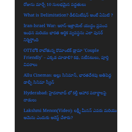
రోజును మార్చే 10 సులభమైన పద్ధతులు
What is Delimitation? డీలిమిటేషన్ అంటే ఏమిటి ?
Iran-Israel War: ఇరాన్-ఇజ్రాయెల్ యుద్ధం ప్రపంచ
ఇంధన మరియు భారత ఆర్థిక వ్యవస్థను ఎలా పునర్
నిర్మిస్తోంది
OTTలోకి రాబోతున్న రొమాంటిక్ డ్రామా ‘Couple
Friendly’ – ఎక్కడ చూడాలి? కథ, నటీనటులు, పూర్తి
వివరాలు
Allu Cinemas: అల్లు సినిమాస్, భారతదేశపు అతిపెద్ద
డాల్బీ సినిమా స్క్రీన్‌
Hyderabad: హైదరాబాద్‌ లో కల్తీ ఆహార పదార్థాలపై
దాడులు
Lakshmi Menon(Video): లక్ష్మీ మీనన్ ఎవరు మరియు
ఆమెను ఎందుకు అరెస్ట్ చేశారు?