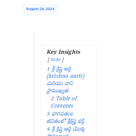
August 26, 2024
Key Insights
hide
1
శ్రీ క్రిష్ణ ఆర్తి
(krishna aarti)
మరియు దాని
ప్రాముఖ్యత
2
Table of
Contents
3
భాగవతుల
జీవితంలో శ్రీక్రిష్ణ భక్తి
4
శ్రీ క్రిష్ణ ఆర్తి యొక్క