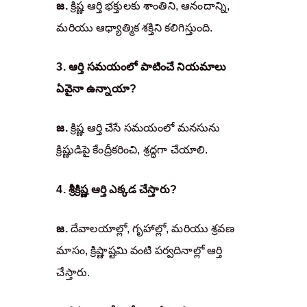
జ.
 క్రిష్ణ ఆర్తి భక్తులకు శాంతిని, ఆనందాన్ని, 
మరియు ఆధ్యాత్మిక శక్తిని కలిగిస్తుంది.
3. ఆర్తి సమయంలో పాటించే నియమాలు 
ఏవైనా ఉన్నాయా?
జ.
 క్రిష్ణ ఆర్తి చేసే సమయంలో మనసును 
క్రిష్ణుడిపై కేంద్రీకరించి, శ్రద్ధగా చేయాలి.
4. శ్రీక్రిష్ణ ఆర్తి ఎక్కడ చేస్తారు?
జ.
 దేవాలయాల్లో, గృహాల్లో, మరియు శ్రవణ 
మాసం, క్రిష్ణాష్టమి వంటి పర్వదినాల్లో ఆర్తి 
చేస్తారు.