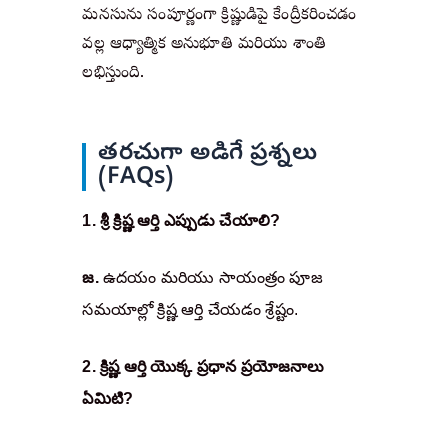
మనసును సంపూర్ణంగా క్రిష్ణుడిపై కేంద్రీకరించడం
వల్ల ఆధ్యాత్మిక అనుభూతి మరియు శాంతి
లభిస్తుంది.
తరచుగా అడిగే ప్రశ్నలు
(FAQs)
1. శ్రీ క్రిష్ణ ఆర్తి ఎప్పుడు చేయాలి?
జ.
 ఉదయం మరియు సాయంత్రం పూజ 
సమయాల్లో క్రిష్ణ ఆర్తి చేయడం శ్రేష్టం.
2. క్రిష్ణ ఆర్తి యొక్క ప్రధాన ప్రయోజనాలు 
ఏమిటి?