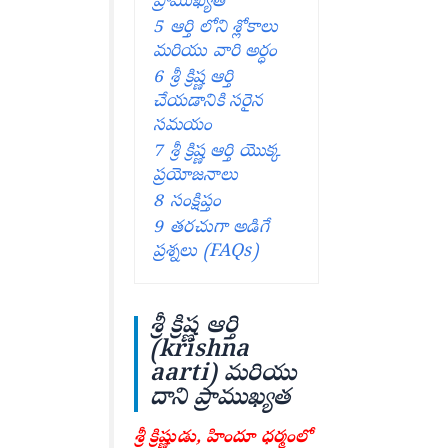
ప్రాముఖ్యత
5
ఆర్తి లోని శ్లోకాలు
మరియు వారి అర్ధం
6
శ్రీ క్రిష్ణ ఆర్తి
చేయడానికి సరైన
సమయం
7
శ్రీ క్రిష్ణ ఆర్తి యొక్క
ప్రయోజనాలు
8
సంక్షిప్తం
9
తరచుగా అడిగే
ప్రశ్నలు (FAQs)
శ్రీ క్రిష్ణ ఆర్తి
(krishna
aarti) మరియు
దాని ప్రాముఖ్యత
శ్రీ క్రిష్ణుడు, హిందూ ధర్మంలో