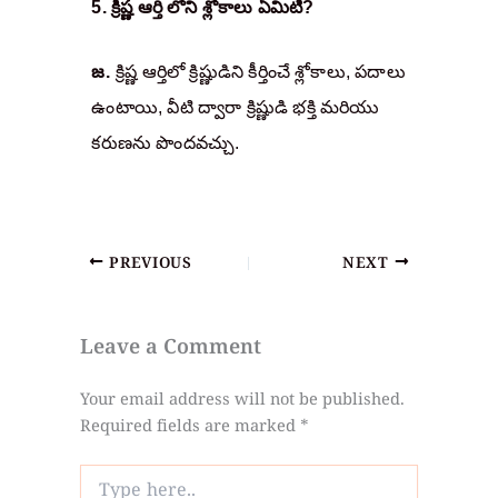
5. క్రిష్ణ ఆర్తి లోని శ్లోకాలు ఏమిటి?
జ.
క్రిష్ణ ఆర్తిలో క్రిష్ణుడిని కీర్తించే శ్లోకాలు, పదాలు
ఉంటాయి, వీటి ద్వారా క్రిష్ణుడి భక్తి మరియు
కరుణను పొందవచ్చు.
PREVIOUS
NEXT
Leave a Comment
Your email address will not be published.
Required fields are marked
*
Type
here..