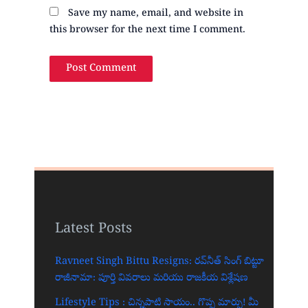
Save my name, email, and website in
this browser for the next time I comment.
Latest Posts
Ravneet Singh Bittu Resigns: రవ్‌నీత్ సింగ్ బిట్టూ
రాజీనామా: పూర్తి వివరాలు మరియు రాజకీయ విశ్లేషణ
Lifestyle Tips : చిన్నపాటి సాయం.. గొప్ప మార్పు! మీ