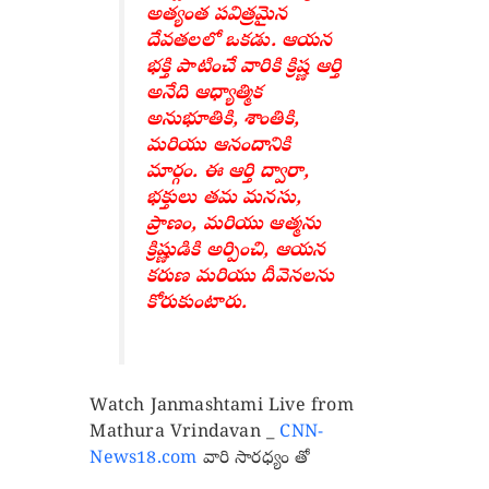
అత్యంత పవిత్రమైన
దేవతలలో ఒకడు. ఆయన
భక్తి పాటించే వారికి క్రిష్ణ ఆర్తి
అనేది ఆధ్యాత్మిక
అనుభూతికి, శాంతికి,
మరియు ఆనందానికి
మార్గం. ఈ ఆర్తి ద్వారా,
భక్తులు తమ మనసు,
ప్రాణం, మరియు ఆత్మను
క్రిష్ణుడికి అర్పించి, ఆయన
కరుణ మరియు దీవెనలను
కోరుకుంటారు.
Watch Janmashtami Live from
Mathura Vrindavan _
CNN-
News18.com
వారి సారధ్యం తో