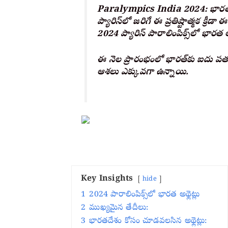
Paralympics India 2024: భారతద
ప్యారిస్‌లో జరిగే ఈ ప్రతిష్టాత్మక క్రీ
2024 ప్యారిస్ పారాలింపిక్స్‌లో భారత అ
ఈ నెల ప్రారంభంలో భారత్‌కు ఐదు పత
ఆశలు ఎక్కువగా ఉన్నాయి.
Key Insights
hide
1
2024 పారాలింపిక్స్‌లో భారత అథ్లెట్లు
2
ముఖ్యమైన తేదీలు:
3
భారతదేశం కోసం చూడవలసిన అథ్లెట్లు: