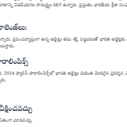
ి విడదీయగల సామర్థ్యం కలిగి ఉన్నారు. ప్రస్తుతం భారతీయ క్రీడా సంఘంలో ఆ
ాలెంజ్‌లు:
నారు. ప్రపంచవ్యాప్తంగా ఉన్న అథ్లెట్లు తమ శక్తి, పట్టుదలతో భారత అథ్లెట్లక
లుస్తారు.
ాలింపిక్స్
 2024 ప్యారిస్ పారాలింపిక్స్‌లో భారత అథ్లెట్లు మరింత మెరుగైన ప్రదర్శన చే
ారు.
ీక్షించవచ్చు
ితంగా చూడవచ్చు.