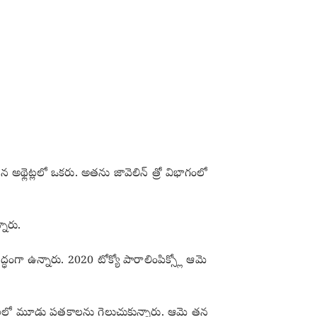
ైన అథ్లెట్లలో ఒకరు. అతను జావెలిన్ త్రో విభాగంలో
నారు.
ద్ధంగా ఉన్నారు.
2020 టోక్యో పారాలింపిక్స్
లో ఆమె
డలలో మూడు పతకాలను గెలుచుకు
న్నారు
. ఆమె తన