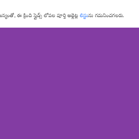
 ఈ క్రింది స్లైడ్స్ లోపల పూర్తి అథ్లెట్ల
లిస్టు
ను గమనించగలరు.