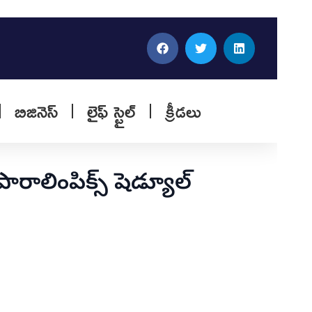
బిజినెస్
లైఫ్ స్టైల్
క్రీడలు
ాలింపిక్స్ షెడ్యూల్