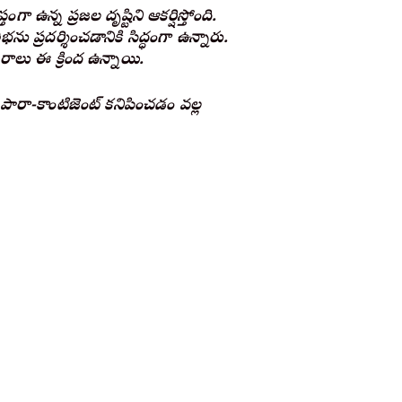
ంగా ఉన్న ప్రజల దృష్టిని ఆకర్షిస్తోంది.
ిభను ప్రదర్శించడానికి సిద్ధంగా ఉన్నారు.
వివరాలు ఈ క్రింద ఉన్నాయి.
ద పారా-కాంటిజెంట్ కనిపించడం వల్ల