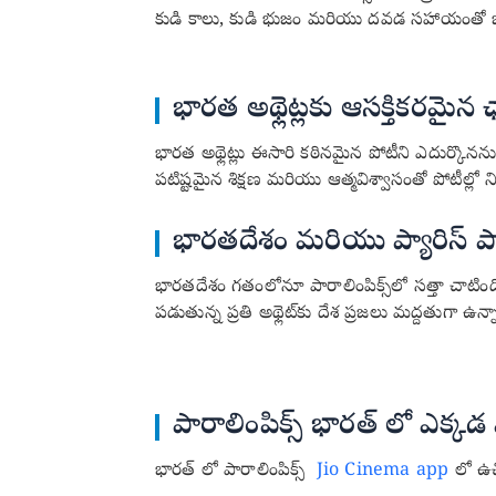
కుడి కాలు, కుడి భుజం మరియు దవడ సహాయంతో బాణాన్న
భారత అథ్లెట్లకు ఆసక్తికరమైన ఛ
భారత అథ్లెట్లు ఈసారి కఠినమైన పోటీని ఎదుర్కొననున్
పటిష్టమైన శిక్షణ మరియు ఆత్మవిశ్వాసంతో పోటీల్లో ని
భారతదేశం మరియు ప్యారిస్ పార
భారతదేశం గతంలోనూ పారాలింపిక్స్‌లో సత్తా చాటింది.
పడుతున్న ప్రతి అథ్లెట్‌కు దేశ ప్రజలు మద్దతుగా ఉన్న
పారాలింపిక్స్ భారత్ లో ఎక్కడ వ
భారత్ లో పారాలింపిక్స్
Jio Cinema app
లో ఉచ