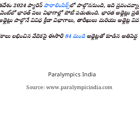
ేశం 2024 ప్యారిస్
పారాలింపిక్స్‌
లో పాల్గొననుంది, ఇది ప్రపంచవ్యాప్త
డా ఈవెంట్‌లో భారత్ పలు విభాగాల్లో పోటీ పడుతుంది. భారత అథ్లెట్లు ప్రత
థ్లెట్లు పాల్గొనే వివిధ క్రీడా విభాగాలు, తారీఖులు మరియు అథ్లెట్ల 
ఈసారి
కాలు లభించిన వేదికపై
84 మంది
అథ్లెట్లతో కూడిన అతిపెద్
Source: www.paralympicindia.com