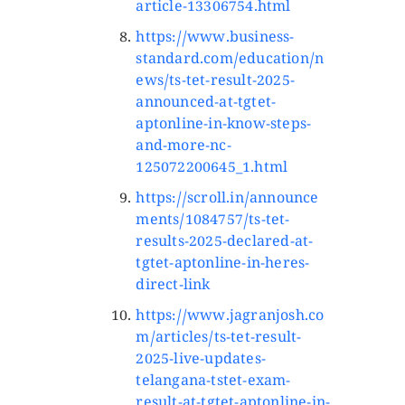
article-13306754.html
https://www.business-
standard.com/education/n
ews/ts-tet-result-2025-
announced-at-tgtet-
aptonline-in-know-steps-
and-more-nc-
125072200645_1.html
https://scroll.in/announce
ments/1084757/ts-tet-
results-2025-declared-at-
tgtet-aptonline-in-heres-
direct-link
https://www.jagranjosh.co
m/articles/ts-tet-result-
2025-live-updates-
telangana-tstet-exam-
result-at-tgtet-aptonline-in-