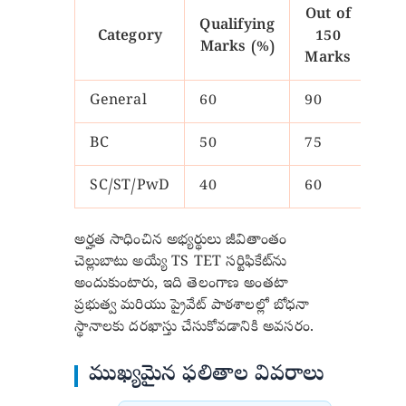
Out of
Qualifying
Category
150
Marks (%)
Marks
General
60
90
BC
50
75
SC/ST/PwD
40
60
అర్హత సాధించిన అభ్యర్థులు జీవితాంతం
చెల్లుబాటు అయ్యే TS TET సర్టిఫికేట్‌ను
అందుకుంటారు, ఇది తెలంగాణ అంతటా
ప్రభుత్వ మరియు ప్రైవేట్ పాఠశాలల్లో బోధనా
స్థానాలకు దరఖాస్తు చేసుకోవడానికి అవసరం.
ముఖ్యమైన ఫలితాల వివరాలు