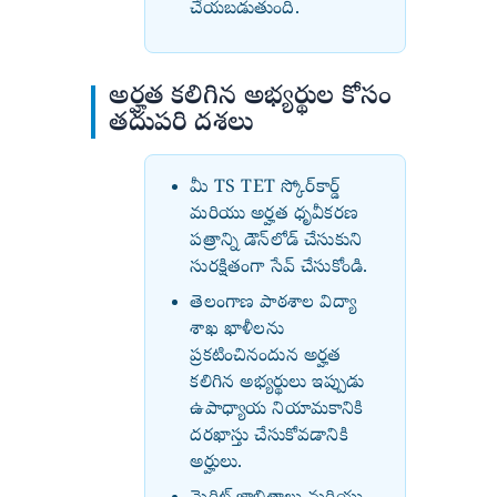
చేయబడుతుంది.
అర్హత కలిగిన అభ్యర్థుల కోసం
తదుపరి దశలు
మీ TS TET స్కోర్‌కార్డ్
మరియు అర్హత ధృవీకరణ
పత్రాన్ని డౌన్‌లోడ్ చేసుకుని
సురక్షితంగా సేవ్ చేసుకోండి.
తెలంగాణ పాఠశాల విద్యా
శాఖ ఖాళీలను
ప్రకటించినందున అర్హత
కలిగిన అభ్యర్థులు ఇప్పుడు
ఉపాధ్యాయ నియామకానికి
దరఖాస్తు చేసుకోవడానికి
అర్హులు.