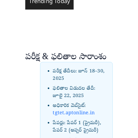
Trending Today
పరీక్ష & ఫలితాల సారాంశం
పరీక్ష తేదీలు: జూన్ 18–30,
2025
ఫలితాల విడుదల తేదీ:
జూలై 22, 2025
అధికారిక వెబ్‌సైట్:
tgtet.aptonline.in
పేపర్లు: పేపర్ 1 (ప్రైమరీ),
పేపర్ 2 (అప్పర్ ప్రైమరీ)