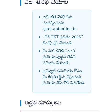
ఎలా తనిఖీ చేయాలి
అధికారిక వెబ్‌సైట్‌ను
సందర్శించండి:
tgtet.aptonline.in
“TS TET ఫలితం 2025”
లింక్‌పై క్లిక్ చేయండి.
మీ హాల్ టికెట్ నంబర్
మరియు పుట్టిన తేదీని
నమోదు చేయండి.
భవిష్యత్ ఉపయోగం కోసం
మీ స్కోర్‌కార్డ్‌ను వీక్షించండి
మరియు డౌన్‌లోడ్ చేసుకోండి.
అర్హత మార్కులు: