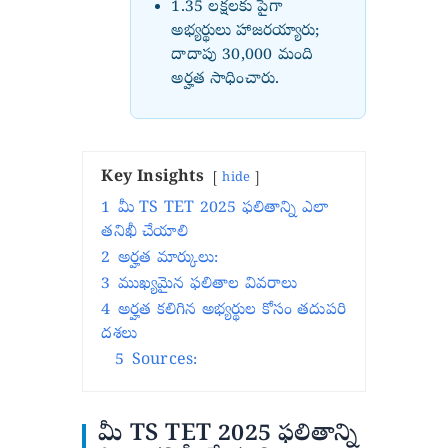
1.35 లక్షలకు పైగా
అభ్యర్థులు హాజరయ్యారు;
దాదాపు 30,000 మంది
అర్హత సాధించారు.
Key Insights
hide
1
మీ TS TET 2025 ఫలితాన్ని ఎలా
తనిఖీ చేయాలి
2
అర్హత మార్కులు:
3
ముఖ్యమైన ఫలితాల వివరాలు
4
అర్హత కలిగిన అభ్యర్థుల కోసం తదుపరి
దశలు
5
Sources:
మీ TS TET 2025 ఫలితాన్ని