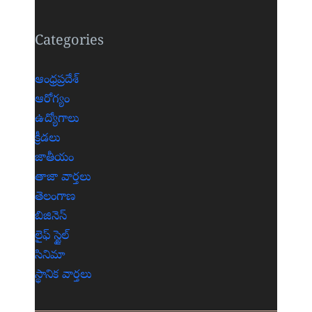
Categories
ఆంధ్రప్రదేశ్
ఆరోగ్యం
ఉద్యోగాలు
క్రీడలు
జాతీయం
తాజా వార్తలు
తెలంగాణ
బిజినెస్
లైఫ్ స్టైల్
సినిమా
స్థానిక వార్తలు