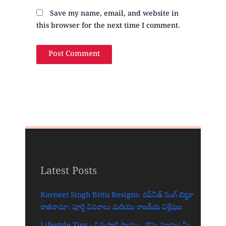
Save my name, email, and website in
this browser for the next time I comment.
Latest Posts
Ravneet Singh Bittu Resigns: రవ్‌నీత్ సింగ్ బిట్టూ
రాజీనామా: పూర్తి వివరాలు మరియు రాజకీయ విశ్లేషణ
Lifestyle Tips : చిన్నపాటి సాయం.. గొప్ప మార్పు! మీ