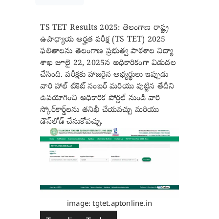
TS TET Results 2025: తెలంగాణ రాష్ట్ర
ఉపాధ్యాయ అర్హత పరీక్ష (TS TET) 2025
ఫలితాలను తెలంగాణ ప్రభుత్వ పాఠశాల విద్యా
శాఖ జూలై 22, 2025న అధికారికంగా విడుదల
చేసింది. పరీక్షకు హాజరైన అభ్యర్థులు ఇప్పుడు
వారి హాల్ టికెట్ నంబర్ మరియు పుట్టిన తేదీని
ఉపయోగించి అధికారిక పోర్టల్ నుండి వారి
స్కోర్‌కార్డ్‌లను తనిఖీ చేయవచ్చు మరియు
డౌన్‌లోడ్ చేసుకోవచ్చు.
image: tgtet.aptonline.in