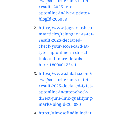
ews/sarkari-exams-ts-tet-
results-2025-tgtet-
aptonline-in-live-updates-
blogId-206068
https://www.jagranjosh.co
m/articles/telangana-ts-tet-
result-2025-declared-
check-your-scorecard-at-
tgtet-aptonline-in-direct-
link-and-more-details-
here-1800001254-1
https://www.shiksha.com/n
ews/sarkari-exams-ts-tet-
result-2025-declared-tgtet-
aptonline-in-tgtet-check-
direct-june-link-qualifying-
marks-blogId-206090
https://timesofindia.indiati