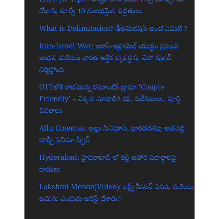
రోజును మార్చే 10 సులభమైన పద్ధతులు
What is Delimitation? డీలిమిటేషన్ అంటే ఏమిటి ?
Iran-Israel War: ఇరాన్-ఇజ్రాయెల్ యుద్ధం ప్రపంచ
ఇంధన మరియు భారత ఆర్థిక వ్యవస్థను ఎలా పునర్
నిర్మిస్తోంది
OTTలోకి రాబోతున్న రొమాంటిక్ డ్రామా ‘Couple
Friendly’ – ఎక్కడ చూడాలి? కథ, నటీనటులు, పూర్తి
వివరాలు
Allu Cinemas: అల్లు సినిమాస్, భారతదేశపు అతిపెద్ద
డాల్బీ సినిమా స్క్రీన్‌
Hyderabad: హైదరాబాద్‌ లో కల్తీ ఆహార పదార్థాలపై
దాడులు
Lakshmi Menon(Video): లక్ష్మీ మీనన్ ఎవరు మరియు
ఆమెను ఎందుకు అరెస్ట్ చేశారు?