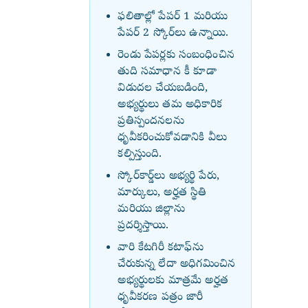
ఫలితాల్లో పేపర్ 1 మరియు
పేపర్ 2 స్కోర్‌లు ఉన్నాయి.
రెండు పేపర్లకు సంబంధించిన
తుది సమాధాన కీ కూడా
విడుదల చేయబడింది,
అభ్యర్థులు తమ అధికారిక
ప్రతిస్పందనలను
ధృవీకరించుకోవడానికి వీలు
కల్పిస్తుంది.
స్కోర్‌కార్డ్‌లు అభ్యర్థి పేరు,
మార్కులు, అర్హత స్థితి
మరియు జిల్లాను
ప్రదర్శిస్తాయి.
వారి కేటగిరీ కటాఫ్‌ను
చేరుకున్న లేదా అధిగమించిన
అభ్యర్థులకు మాత్రమే అర్హత
ధృవీకరణ పత్రం జారీ