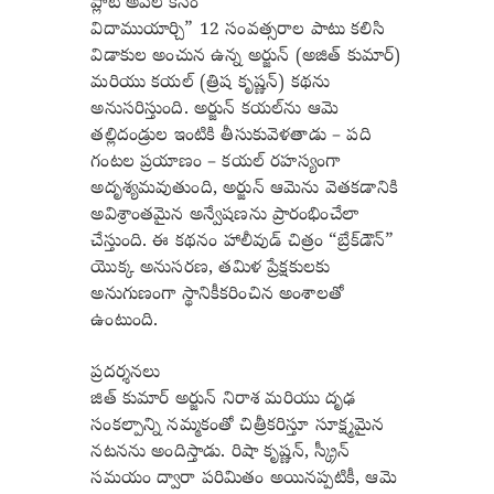
ప్లాట్ అవలోకనం
విదాముయార్చి” 12 సంవత్సరాల పాటు కలిసి
విడాకుల అంచున ఉన్న అర్జున్ (అజిత్ కుమార్)
మరియు కయల్ (త్రిష కృష్ణన్) కథను
అనుసరిస్తుంది. అర్జున్ కయల్‌ను ఆమె
తల్లిదండ్రుల ఇంటికి తీసుకువెళతాడు – పది
గంటల ప్రయాణం – కయల్ రహస్యంగా
అదృశ్యమవుతుంది, అర్జున్ ఆమెను వెతకడానికి
అవిశ్రాంతమైన అన్వేషణను ప్రారంభించేలా
చేస్తుంది. ఈ కథనం హాలీవుడ్ చిత్రం “బ్రేక్‌డౌన్”
యొక్క అనుసరణ, తమిళ ప్రేక్షకులకు
అనుగుణంగా స్థానికీకరించిన అంశాలతో
ఉంటుంది.
ప్రదర్శనలు
జిత్ కుమార్ అర్జున్ నిరాశ మరియు దృఢ
సంకల్పాన్ని నమ్మకంతో చిత్రీకరిస్తూ సూక్ష్మమైన
నటనను అందిస్తాడు. రిషా కృష్ణన్, స్క్రీన్
సమయం ద్వారా పరిమితం అయినప్పటికీ, ఆమె