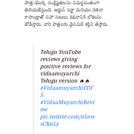
పాత్ర యొక్క సంక్లిష్టతలను సమర్థవంతంగా
తెలియజేస్తుంది. అర్జున్ సర్జా మరియు రెజీనా
కాసాండ్రాతో సహా నటులు కథనానికి లోతును
జోడిస్తారు, వారి పాత్రలకు డైనమిక్ శక్తిని తెస్తారు.
Telugu YouTube
reviews giving
positive reviews for
vidaamuyarchi
Telugu version 🔥🔥
#VidaamuyarchiFDF
S
#VidaaMuyarchiRevi
ew
pic.twitter.com/nSnw
sCKnLy