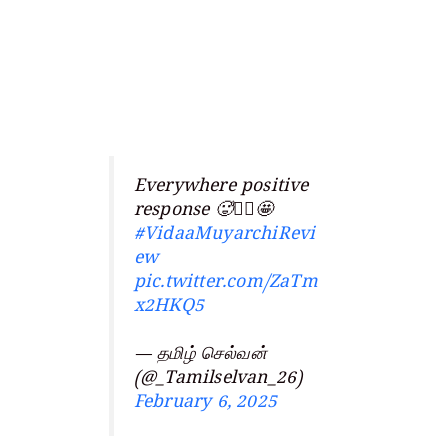
Everywhere positive
response 🥵❤️‍🔥🤩
#VidaaMuyarchiRevi
ew
pic.twitter.com/ZaTm
x2HKQ5
— தமிழ் செல்வன்
(@_Tamilselvan_26)
February 6, 2025