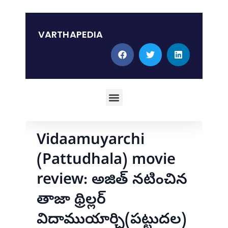
Skip
to
content
VARTHAPEDIA
Menu
Vidaamuyarchi
(Pattudhala) movie
review: అజిత్ నటించిన
తాజా థ్రిల్లర్
విదాముయార్చి(పట్టుదల)