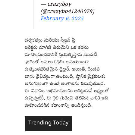
— crazyboy
(@crazybo41240079)
February 6, 2025
దర్శకత్వం మరియు స్క్రీన్ ప్లే
ఇరెక్టరు మాగిజ్ తిరుమేని ఒక కథను
రూపొందించడానికి ప్రయత్నిస్తారు మొదటి
భాగంలో అసలు కథకు అనుగుణంగా
ఉత్కంఠభరితమైన థ్రిల్లర్. అయితే, రెండవ
భాగం వైవిధ్యంగా ఉంటుంది, స్థానిక ప్రేక్షకులకు
అనుగుణంగా ఉండే అంశాలను కలుపుతుంది.
ఈ విధానం అభిమానులను ఆకట్టుకునే లక్ష్యంతో
ఉన్నప్పటికీ, ఈ శైలి గురించి తెలిసిన వారికి ఇది
ఊహించదగిన కథాంశాన్ని అందిస్తుంది.
Trending Today