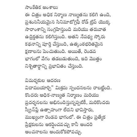
సాంకేతిక అంశాలు
ఈ చిత్రం అధిక నిర్మాణ నాణ్యతను కలిగి ఉంది,
ప్రశంసనీయమైన సినిమాటోగ్రఫీ రోడ్ ట్రిప్ యొక్క
సారాంశాన్ని సంగ్రహిస్తుంది మరియు తరువాత
ఉద్రిక్తతను కలిగిస్తుంది. అతని నేపథ్య స్కోరు
కథనాన్ని పూర్తి చేస్తుంది, ఉత్కంఠభరితమైన
క్షణాలను పెంచుతుంది. అయితే, రెండవ
భాగంలో వేగం తడబడుతుంది, ఇది మొత్తం
నిశ్చితార్థాన్ని ప్రభావితం చేస్తుంది.
విమర్శకుల ఆదరణ
విదాముయార్చి” మిశ్రమ స్పందనలను రాబట్టింది.
కొందరు అధిక-నాణ్యత నిర్మాణం మరియు
ప్రదర్శనలను అభినందిస్తున్నప్పటికీ, మరికొందరు
స్క్రీన్‌ప్లే ఉత్సాహంగా లేదని భావిస్తారు,
ముఖ్యంగా రెండవ భాగంలో. ఈ చిత్రం ప్రత్యేక
ప్రేక్షకులను ఆకర్షించవచ్చు కానీ అందరి
అంచనాలను అందుకోకపోవచ్చు.