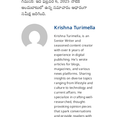
గమనిక: ఇది ఫిబ్రవరి 6, 2025 నాటికి
అందుబాటులో ఉన్న సమాచారం ఆధారంగా
సమీక్ష జరిగింది.
Krishna Turimella
Krishna Turimella, is an
Senior Writer and
seasoned content creator
with over 8 years of
experience in digital
publishing. He's wrote
articles for blogs,
magazines, and various
news platforms. Sharing
insights on diverse topics
ranging from lifestyle and
culture to technology and
current affairs. He
specialize in crafting well-
researched, thought-
provoking opinion pieces
that spark conversations
and provide readers with