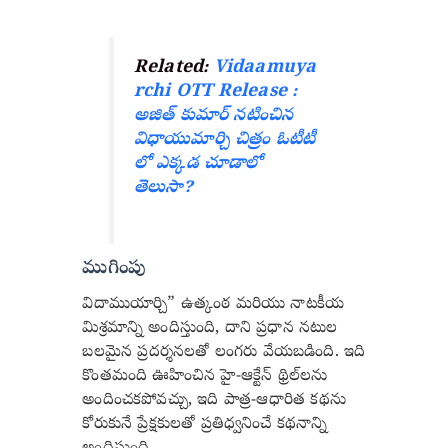
Related:
Vidaamuya
rchi OTT Release :
అజిత్ కుమార్ నటించిన
విధాయుమార్చి చిత్రం ఓటీటీ
లో ఎక్కడ చూడాలో
తెలుసా?
ముగింపు
విదాముయార్చి” ఉత్కంఠ మరియు నాటకీయ
మిశ్రమాన్ని అందిస్తుంది, దాని ప్రధాన నటుల
బలమైన ప్రదర్శనలతో లంగరు వేయబడింది. ఇది
కొంతమంది ఊహించిన హై-ఆక్టేన్ థ్రిల్‌లను
అందించకపోవచ్చు, ఇది పాత్ర-ఆధారిత కథను
కోరుకునే ప్రేక్షకులతో ప్రతిధ్వనించే కథనాన్ని