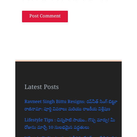
Latest Posts
Ravneet Singh Bittu Resigns: రవ్‌నీత్ సింగ్ బిట్టూ
రాజీనామా: పూర్తి వివరాలు మరియు రాజకీయ విశ్లేషణ
Lifestyle Tips : చిన్నపాటి సాయం.. గొప్ప మార్పు! మీ
రోజును మార్చే 10 సులభమైన పద్ధతులు