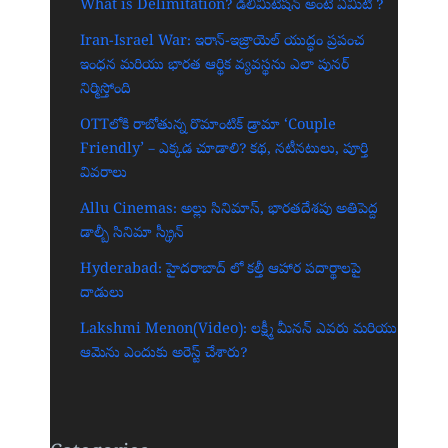
What is Delimitation? డీలిమిటేషన్ అంటే ఏమిటి ?
Iran-Israel War: ఇరాన్-ఇజ్రాయెల్ యుద్ధం ప్రపంచ
ఇంధన మరియు భారత ఆర్థిక వ్యవస్థను ఎలా పునర్
నిర్మిస్తోంది
OTTలోకి రాబోతున్న రొమాంటిక్ డ్రామా ‘Couple
Friendly’ – ఎక్కడ చూడాలి? కథ, నటీనటులు, పూర్తి
వివరాలు
Allu Cinemas: అల్లు సినిమాస్, భారతదేశపు అతిపెద్ద
డాల్బీ సినిమా స్క్రీన్‌
Hyderabad: హైదరాబాద్‌ లో కల్తీ ఆహార పదార్థాలపై
దాడులు
Lakshmi Menon(Video): లక్ష్మీ మీనన్ ఎవరు మరియు
ఆమెను ఎందుకు అరెస్ట్ చేశారు?