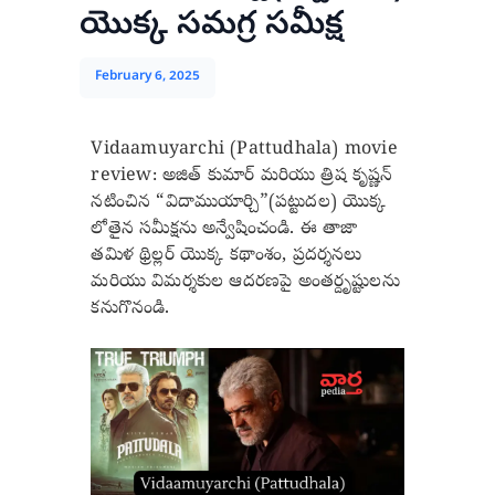
యొక్క సమగ్ర సమీక్ష
February 6, 2025
Vidaamuyarchi (Pattudhala) movie
review: అజిత్ కుమార్ మరియు త్రిష కృష్ణన్
నటించిన “విదాముయార్చి”(పట్టుదల) యొక్క
లోతైన సమీక్షను అన్వేషించండి. ఈ తాజా
తమిళ థ్రిల్లర్ యొక్క కథాంశం, ప్రదర్శనలు
మరియు విమర్శకుల ఆదరణపై అంతర్దృష్టులను
కనుగొనండి.