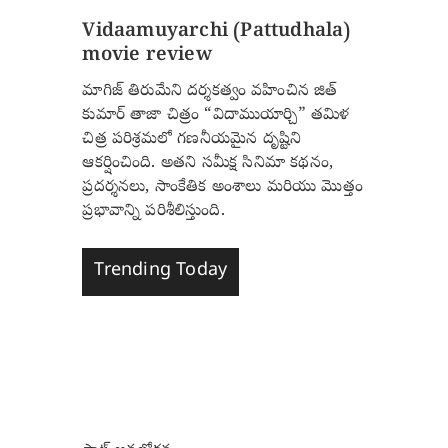
Vidaamuyarchi (Pattudhala)
movie review
మాగిజ్ తిరుమేని దర్శకత్వం వహించిన జిత్
కుమార్ తాజా చిత్రం “విదాముయార్చి” తమిళ
చిత్ర పరిశ్రమలో గణనీయమైన దృష్టిని
ఆకర్షించింది. అతని సమీక్ష సినిమా కథనం,
ప్రదర్శనలు, సాంకేతిక అంశాలు మరియు మొత్తం
ప్రభావాన్ని పరిశీలిస్తుంది.
Trending Today