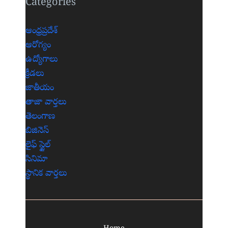
Categories
ఆంధ్రప్రదేశ్
ఆరోగ్యం
ఉద్యోగాలు
క్రీడలు
జాతీయం
తాజా వార్తలు
తెలంగాణ
బిజినెస్
లైఫ్ స్టైల్
సినిమా
స్థానిక వార్తలు