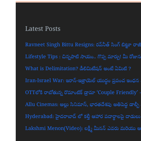
Latest Posts
Ravneet Singh Bittu Resigns: రవ్‌నీత్ సింగ్ బిట్టూ రాజ
Lifestyle Tips : చిన్నపాటి సాయం.. గొప్ప మార్పు! మీ రోజ
What is Delimitation? డీలిమిటేషన్ అంటే ఏమిటి ?
Iran-Israel War: ఇరాన్-ఇజ్రాయెల్ యుద్ధం ప్రపంచ ఇంధన మరి
OTTలోకి రాబోతున్న రొమాంటిక్ డ్రామా ‘Couple Friendly’ 
Allu Cinemas: అల్లు సినిమాస్, భారతదేశపు అతిపెద్ద డాల్బీ సిన
Hyderabad: హైదరాబాద్‌ లో కల్తీ ఆహార పదార్థాలపై దాడులు
Lakshmi Menon(Video): లక్ష్మీ మీనన్ ఎవరు మరియు ఆమెన