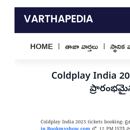
Skip
to
VARTHAPEDIA
content
HOME
తాజా వార్తలు
స్థానిక 
Coldplay India 2025
ప్రారంభమై
Coldplay India 2025 tickets booking: బ్రిటీష్ బ
in.Bookmyshow.com
లో
12 PM ISTకి
ప్