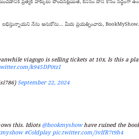
ంచడానికి ప్రత్యేక హక్కులు పొందినట్లయితే, కనీసం దాని కోసం సిద్ధం
 ఎవరికీ లభిస్తున్నాయని నేను అనుకోను… మీరు ప్రయత్నించారు, BookMySh
hile viagogo is selling tickets at 10x. Is this a p
twitter.com/k945DP0tzI
isi786)
September 22, 2024
hows this. Idiots
@bookmyshow
have ruined the book
kmyshow
#Coldplay
pic.twitter.com/3vIfR7t9h4