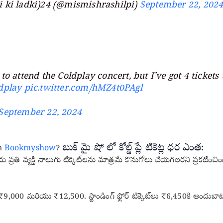
i ki ladki)24 (@mismishrashilpi)
September 22, 202
to attend the Coldplay concert, but I’ve got 4 tickets 
dplay
pic.twitter.com/hMZ4t0PAgl
September 22, 2024
బుక్ మై షో లో కోల్డ్ ప్లే టికెట్ల ధర ఎంత:
in
Bookmyshow
?
ందు ప్రతి వ్యక్తి నాలుగు టిక్కెట్‌లను మాత్రమే కొనుగోలు చేయగలరని ప్రకటిం
,000 మరియు ₹12,500. స్టాండింగ్ ఫ్లోర్ టిక్కెట్‌లు ₹6,450కి అందుబాట