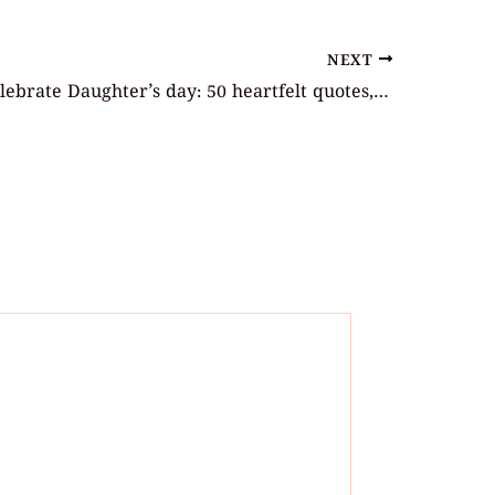
NEXT
Why We Celebrate Daughter’s day: 50 heartfelt quotes, wishes, and messages for Daughters Day