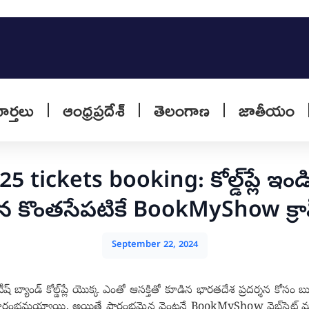
వార్తలు
ఆంధ్రప్రదేశ్
తెలంగాణ
జాతీయం
 tickets booking: కోల్డ్‌ప్లే ఇం
న కొంతసేపటికే BookMyShow క్ర
September 22, 2024
్యాండ్ కోల్డ్‌ప్లే యొక్క ఎంతో ఆసక్తితో కూడిన భారతదేశ ప్రదర్శన కోసం బు
రారంభమయ్యాయి.
అయితే
ప్రారంభమైన వెంటనే BookMyShow వెబ్‌సైట్ మరి