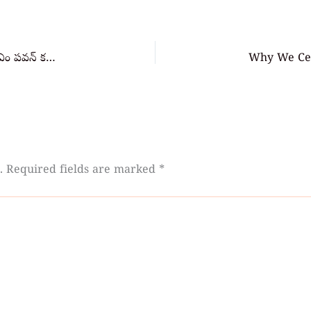
Prakash Raj tweet on Pawan Kalyan: డిప్యూటీ సీఎం పవన్ కళ్యాణ్ ను తప్పు పట్టిన ప్రకాష్ రాజ్, గట్టిగానే బదులిచ్చిన మంచు విష్ణు
.
Required fields are marked
*