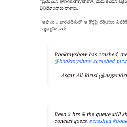
“ప్రియమైన @bookmyshow, మీరు కచేరీని విక్రయి
వినియోగదారు రాశారు.
“అవును… భారతదేశంలో ఆ కోల్డ్‌ప్లే టిక్కెట్‌లు
వ్యాఖ్యానించారు.
Bookmyshow has crashed, meanw
@bookmyshow
#crashed
pic.
— Asgar Ali Idrisi (@asgaridr
Been 2 hrs & the queue still s
concert goers.
#crashed
#boo