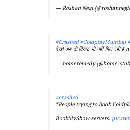
— Roshan Negi (@roshannegi
#Crashed
#ColdplayMumbai
देखो अब तो टिकट भी नहीं मिल रही
— homeremedy (@home_stub
#crashed
*People trying to book Coldpla
BookMyShow servers:
pic.tw