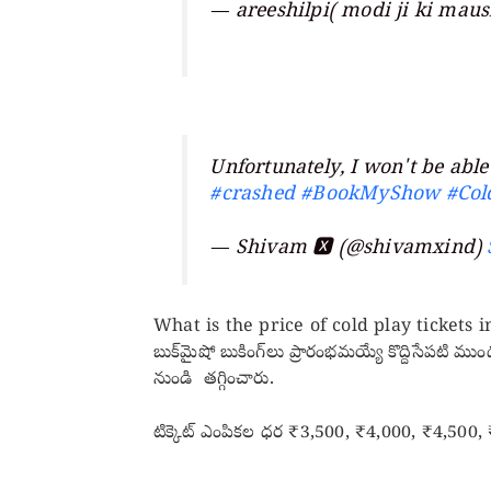
— areeshilpi( modi ji ki maus
Unfortunately, I won't be able 
#crashed
#BookMyShow
#Col
— Shivam 🆇 (@shivamxind)
What is the price of cold play tickets 
బుక్‌మైషో బుకింగ్‌లు ప్రారంభమయ్యే కొద్దిసేపటి ము
నుండి తగ్గించారు.
టిక్కెట్ ఎంపికల ధర ₹3,500, ₹4,000, ₹4,500, ₹9