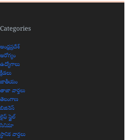
Categories
ఆంధ్రప్రదేశ్
ఆరోగ్యం
ఉద్యోగాలు
క్రీడలు
జాతీయం
తాజా వార్తలు
తెలంగాణ
బిజినెస్
లైఫ్ స్టైల్
సినిమా
స్థానిక వార్తలు