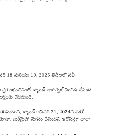
రీ జనవరి 18 మరియు 19, 2025 తేదీలలో నవీ
్రారంభించడంతో బ్యాండ్ ఇంటర్నెట్ సందడి చేసింది.
క్షలకు చేరుకుంది.
ండ్ పెరిగినందున, బ్యాండ్ జనవరి 21, 2024న మరో
ూడా. బుక్‌మైషో మోసం చేసిందని ఆరోపిస్తూ చాలా