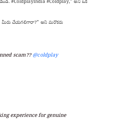
గా ఉండండి. #ColdplayIndia #Coldplay,” అని ఒక
ow. మీరు చేయగలిగారా?” అని మరొకరు
lanned scam??
@coldplay
ing experience for genuine