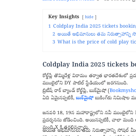
Key Insights
hide
1
Coldplay India 2025 tickets bookin
2
అయితే అభిమానులు తమ నిరుత్సాహాన్ని స
3
What is the price of cold play ticke
Coldplay India 2025 tickets b
కోల్డ్‌ప్లే తొమ్మిదేళ్ల విరామం తర్వాత భారతదేశం
ముంబైలోని DY పాటిల్ స్టేడియంలో జరగనుంది.
బ్రిటీష్ రాక్ బ్యాండ్ కోల్డ్‌ప్లే, బుక్‌మైషో (
Bookmysho
ఏది ఏమైనప్పటికీ,
బుక్‌మైషో
బుకింగ్‌కు నిమిషాల మ
జనవరి 18, 19న మహారాష్ట్రలోని నవీ ముంబైలోని DY పా
ప్రదర్శనను జోడించింది. అయినప్పటికీ, చాలా మం
మంది X కి తరలివచ్చారు.
అయితే అభిమానులు తమ నిరుత్సాహాన్ని సోషల్ మీ