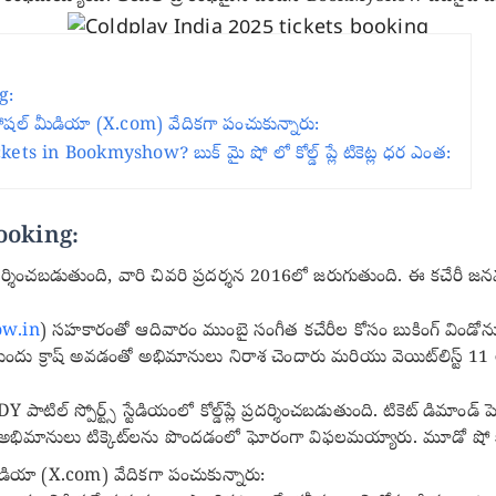
g:
ోషల్ మీడియా (X.com) వేదికగా పంచుకున్నారు:
ts in Bookmyshow? బుక్ మై షో లో కోల్డ్ ప్లే టికెట్ల ధర ఎంత:
ooking:
లో ప్రదర్శించబడుతుంది, వారి చివరి ప్రదర్శన 2016లో జరుగుతుంది. ఈ కచే
w.in
) సహకారంతో ఆదివారం ముంబై సంగీత కచేరీల కోసం బుకింగ్ విండోను ప
ుందు క్రాష్ అవడంతో అభిమానులు నిరాశ చెందారు మరియు వెయిట్‌లిస్ట్ 11 ల
టిల్ స్పోర్ట్స్ స్టేడియంలో కోల్డ్‌ప్లే ప్రదర్శించబడుతుంది. టికెట్ డిమా
ది అభిమానులు టిక్కెట్‌లను పొందడంలో ఘోరంగా విఫలమయ్యారు. మూడో షో క
డియా (X.com) వేదికగా పంచుకున్నారు: