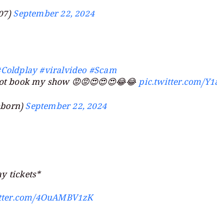
07)
September 22, 2024
#Coldplay
#viralvideo
#Scam
 है not book my show 😡😡😍😍😍😂😂
pic.twitter.com/
born)
September 22, 2024
y tickets*
itter.com/4OuAMBV1zK