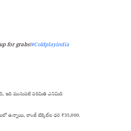
4
up for grabs!
#Coldplayindia
చింది, ఇది మునుపటి పరిమితి ఎనిమిది
ులో ఉన్నాయి, లాంజ్ టిక్కెట్‌ల ధర ₹35,000.