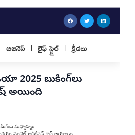
బిజినెస్
లైఫ్ స్టైల్
క్రీడలు
డియా 2025 బుకింగ్‌లు
ాష్ అయింది
కింగ్‌లు మధ్యాహ్నం
యు మొబైల్ అప్లికేషన్ క్రాష్ అయ్యాయి.