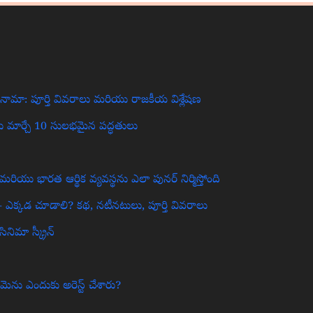
ీనామా: పూర్తి వివరాలు మరియు రాజకీయ విశ్లేషణ
ును మార్చే 10 సులభమైన పద్ధతులు
యు భారత ఆర్థిక వ్యవస్థను ఎలా పునర్ నిర్మిస్తోంది
– ఎక్కడ చూడాలి? కథ, నటీనటులు, పూర్తి వివరాలు
ిమా స్క్రీన్‌
ు ఎందుకు అరెస్ట్ చేశారు?