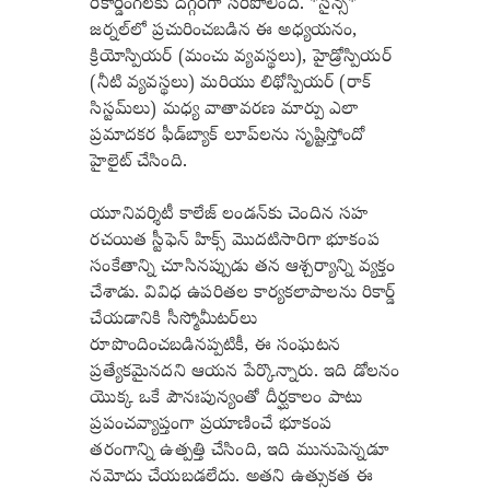
రికార్డింగ్‌లకు దగ్గరగా సరిపోలింది. *సైన్స్*
జర్నల్‌లో ప్రచురించబడిన ఈ అధ్యయనం,
క్రియోస్పియర్ (మంచు వ్యవస్థలు), హైడ్రోస్పియర్
(నీటి వ్యవస్థలు) మరియు లిథోస్పియర్ (రాక్
సిస్టమ్‌లు) మధ్య వాతావరణ మార్పు ఎలా
ప్రమాదకర ఫీడ్‌బ్యాక్ లూప్‌లను సృష్టిస్తోందో
హైలైట్ చేసింది.
యూనివర్శిటీ కాలేజ్ లండన్‌కు చెందిన సహ
రచయిత స్టీఫెన్ హిక్స్ మొదటిసారిగా భూకంప
సంకేతాన్ని చూసినప్పుడు తన ఆశ్చర్యాన్ని వ్యక్తం
చేశాడు. వివిధ ఉపరితల కార్యకలాపాలను రికార్డ్
చేయడానికి సీస్మోమీటర్‌లు
రూపొందించబడినప్పటికీ, ఈ సంఘటన
ప్రత్యేకమైనదని ఆయన పేర్కొన్నారు. ఇది డోలనం
యొక్క ఒకే పౌనఃపున్యంతో దీర్ఘకాలం పాటు
ప్రపంచవ్యాప్తంగా ప్రయాణించే భూకంప
తరంగాన్ని ఉత్పత్తి చేసింది, ఇది మునుపెన్నడూ
నమోదు చేయబడలేదు. అతని ఉత్సుకత ఈ