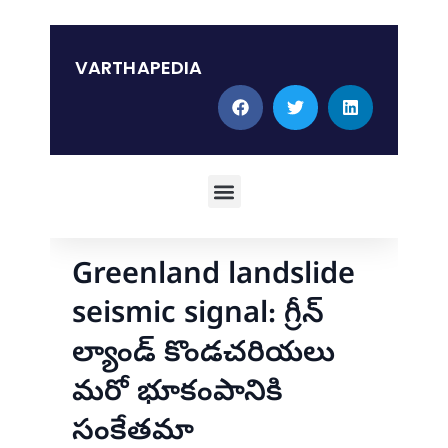
Skip
to
content
VARTHAPEDIA
Menu
Greenland landslide
seismic signal: గ్రీన్
ల్యాండ్ కొండచరియలు
మరో భూకంపానికి
సంకేతమా