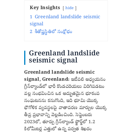
Key Insights
hide
1
Greenland landslide seismic
signal
2
శీతోష్ణస్థితిలో సంక్షోభం
Greenland landslide
seismic signal
Greenland landslide seismic
signal, Greenland:
ఇటీవలి అధ్యయనం
గ్రీన్‌ల్యాండ్‌లో భారీ కొండచరియలు విరిగిపడటం
వల్ల సంభవించిన ఒక అద్భుతమైన భూకంప
సంఘటనను కనుగొంది, ఇది భూమి యొక్క
భౌగోళిక వ్యవస్థలపై వాతావరణ మార్పుల యొక్క
తీవ్ర ప్రభావాన్ని వెల్లడించింది. సెప్టెంబరు
2023లో, తూర్పు గ్రీన్‌ల్యాండ్ ఫ్జోర్డ్‌లో 1.2
కిలోమీటర్ల ఎత్తులో ఉన్న పర్వత శిఖరం