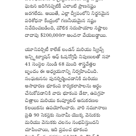
ఘటన జరిగినప్పటికీ ఎలాంటి ప్రాణనష్టం
జరగలేదు. అయితే, ఎల్లా ద్వీపంలోని నిర్జనమైన
పరిశోధనా కేంద్రంలో గణనీయమైన నష్టం
నివేదించబడింది, మౌలిక సదుపాయాల నష్టాలు
దాదాపు $200,000గా అంచనా వేయబడ్డాయి.
యూనివర్సిటీ కాలేజ్ లండన్ మరియు స్క్రిప్స్
ఇన్స్టిట్యూషన్ ఆఫ్ ఓషనోగ్రఫీ నిపుణులతో సహా
41 సంస్థల నుండి 68 మంది శాస్త్రవేత్తల
బృందం ఈ అధ్యయనాన్ని నిర్వహించింది.
సంఘటనను పునర్నిర్మించడానికి మరియు
అసాధారణ భూకంప కార్యకలాపాలను అర్థం
చేసుకోవడానికి వారు భూకంప డేటా, ఉపగ్రహ
చిత్రాలు మరియు కంప్యూటర్ అనుకరణల
కలయికను ఉపయోగించారు. వారి నమూనాలు
ప్రతి 90 సెకన్లకు సునామీ యొక్క వెనుకకు
మరియు వెనుకకు చలనం సంభవిస్తుందని
చూపించాయి, ఇది ప్రపంచ భూకంప