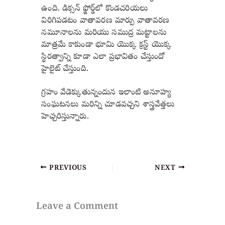
ఉంది. డిక్సన్ ఫ్జోర్డ్‌లో కొండచరియలు
విరిగిపడటం వాతావరణ మార్పు వాతావరణ
నమూనాలను మరియు సముద్ర మట్టాలను
మాత్రమే కాకుండా భూమి యొక్క క్రస్ట్ యొక్క
స్థిరత్వాన్ని కూడా ఎలా ప్రభావితం చేస్తుందో
హైలైట్ చేస్తుంది.
గ్రహం వేడెక్కుతున్నందున ఇలాంటి అనూహ్య
సంఘటనలు మరిన్ని చూడవచ్చని శాస్త్రవేత్తలు
హెచ్చరిస్తున్నారు.
PREVIOUS
NEXT
Leave a Comment