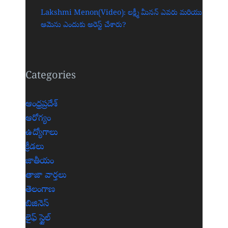
Lakshmi Menon(Video): లక్ష్మీ మీనన్ ఎవరు మరియు
ఆమెను ఎందుకు అరెస్ట్ చేశారు?
Categories
ఆంధ్రప్రదేశ్
ఆరోగ్యం
ఉద్యోగాలు
క్రీడలు
జాతీయం
తాజా వార్తలు
తెలంగాణ
బిజినెస్
లైఫ్ స్టైల్