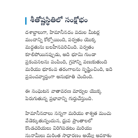
శీతోష్ణస్థితిలో సంక్షోభం
దశాబ్దాలుగా, హిమానీనదం పదుల మీటర్ల
మందాన్ని కోల్పోయింది, పర్వతం యొక్క
మద్దతును బలహీనపరిచింది. పర్వతం
కూలిపోయినప్పుడు, అది భూమి గుండా
ప్రకంపనలను పంపింది, గ్రహాన్ని వణుకుతుంది
మరియు భూకంప తరంగాలను సృష్టించింది, ఇది
ప్రపంచవ్యాప్తంగా అనుభూతి చెందింది.
ఈ సంఘటన వాతావరణ మార్పుల యొక్క
పెరుగుతున్న ప్రభావాన్ని గుర్తుచేస్తుంది.
హిమానీనదాలు సన్నగా మరియు శాశ్వత మంచు
వేడెక్కుతున్నందున, ధ్రువ ప్రాంతాలలో
కొండచరియలు విరిగిపడటం మరియు
సునామీలు మరింత సాధారణం అయ్యే అవకాశం