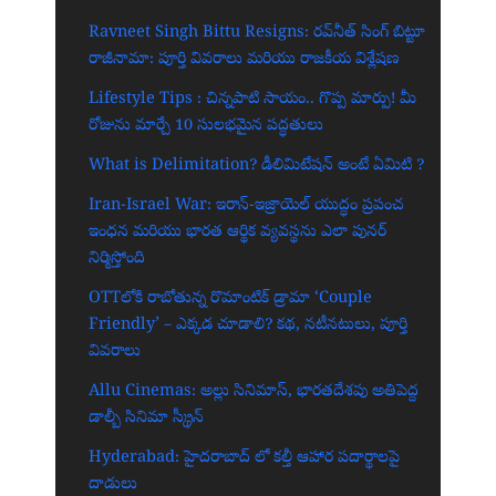
Ravneet Singh Bittu Resigns: రవ్‌నీత్ సింగ్ బిట్టూ
రాజీనామా: పూర్తి వివరాలు మరియు రాజకీయ విశ్లేషణ
Lifestyle Tips : చిన్నపాటి సాయం.. గొప్ప మార్పు! మీ
రోజును మార్చే 10 సులభమైన పద్ధతులు
What is Delimitation? డీలిమిటేషన్ అంటే ఏమిటి ?
Iran-Israel War: ఇరాన్-ఇజ్రాయెల్ యుద్ధం ప్రపంచ
ఇంధన మరియు భారత ఆర్థిక వ్యవస్థను ఎలా పునర్
నిర్మిస్తోంది
OTTలోకి రాబోతున్న రొమాంటిక్ డ్రామా ‘Couple
Friendly’ – ఎక్కడ చూడాలి? కథ, నటీనటులు, పూర్తి
వివరాలు
Allu Cinemas: అల్లు సినిమాస్, భారతదేశపు అతిపెద్ద
డాల్బీ సినిమా స్క్రీన్‌
Hyderabad: హైదరాబాద్‌ లో కల్తీ ఆహార పదార్థాలపై
దాడులు