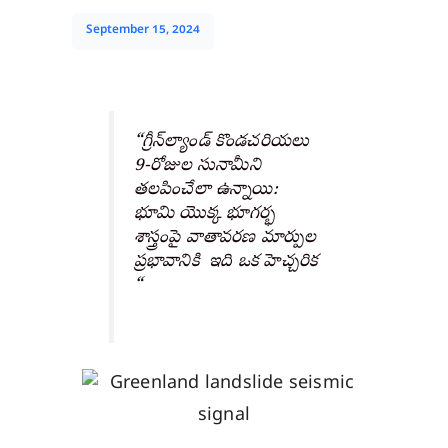
September 15, 2024
“గ్రీన్‌ల్యాండ్ కొండచరియలు
9-రోజుల సునామీని
తలపించేలా ఉన్నాయి:
భూమి యొక్క భూగర్భ
శాస్త్రంపై వాతావరణ మార్పుల
ప్రభావానికి ఇది ఒక హెచ్చరిక
“