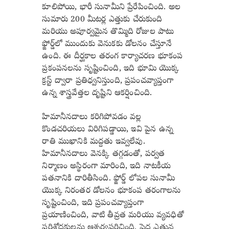
కూలిపోయి, భారీ సునామీని ప్రేరేపించింది. అల
సుమారు 200 మీటర్ల ఎత్తుకు చేరుకుంది
మరియు అపూర్వమైన తొమ్మిది రోజుల పాటు
ఫ్జోర్డ్‌లో ముందుకు వెనుకకు డోలనం చేస్తూనే
ఉంది. ఈ దీర్ఘకాల తరంగ కార్యాచరణ భూకంప
ప్రకంపనలను సృష్టించింది, ఇది భూమి యొక్క
క్రస్ట్ ద్వారా ప్రతిధ్వనిస్తుంది, ప్రపంచవ్యాప్తంగా
ఉన్న శాస్త్రవేత్తల దృష్టిని ఆకర్షించింది.
హిమానీనదాలు కరిగిపోవడం వల్ల
కొండచరియలు విరిగిపడ్డాయి, ఇవి పైన ఉన్న
రాతి ముఖానికి మద్దతు ఇవ్వలేవు.
హిమానీనదాలు వెనక్కి తగ్గడంతో, పర్వత
నిర్మాణం అస్థిరంగా మారింది, ఇది నాటకీయ
పతనానికి దారితీసింది. ఫ్జోర్డ్ లోపల సునామీ
యొక్క నిరంతర డోలనం భూకంప తరంగాలను
సృష్టించింది, ఇది ప్రపంచవ్యాప్తంగా
ప్రయాణించింది, వాటి తీవ్రత మరియు వ్యవధితో
పరిశోధకులను ఆశ్చర్యపరిచింది. పెద్ద ఎత్తున