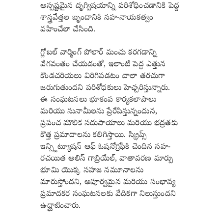
అస్పష్టమైన దృగ్విషయాన్ని పరిశోధించడానికి పెద్ద
శాస్త్రవేత్తల బృందానికి సహ-నాయకత్వం
వహించేలా చేసింది.
గ్లోబల్ వార్మింగ్ పోలార్ మంచు కరగడాన్ని
వేగవంతం చేయడంతో, ఇలాంటి పెద్ద ఎత్తున
కొండచరియలు విరిగిపడటం చాలా తరచుగా
జరుగుతుందని పరిశోధకులు హెచ్చరిస్తున్నారు.
ఈ సంఘటనలు భూకంప కార్యకలాపాలు
మరియు సునామీలను ప్రేరేపిస్తున్నందున,
ప్రపంచ మౌలిక సదుపాయాలు మరియు భద్రతకు
కొత్త ప్రమాదాలను కలిగిస్తాయి. స్క్రిప్స్
ఇన్స్టిట్యూషన్ ఆఫ్ ఓషనోగ్రఫీకి చెందిన సహ-
రచయిత అలిస్ గాబ్రియేల్, వాతావరణ మార్పు
భూమి యొక్క సహజ నమూనాలను
మారుస్తోందని, అపూర్వమైన మరియు సంభావ్య
ప్రమాదకర సంఘటనలకు వేదికగా నిలుస్తుందని
ఉద్ఘాటించారు.