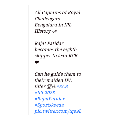
All Captains of Royal
Challengers
Bengaluru in IPL
History 🤝
Rajat Patidar
becomes the eighth
skipper to lead RCB
❤️
Can he guide them to
their maiden IPL
title? 🏆💪
#RCB
#IPL2025
#RajatPatidar
#Sportskeeda
pic.twitter.com/tqe9L