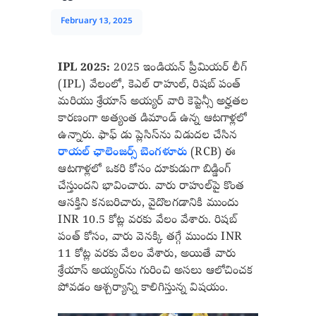
February 13, 2025
IPL 2025:
2025 ఇండియన్ ప్రీమియర్ లీగ్
(IPL) వేలంలో, కెఎల్ రాహుల్, రిషబ్ పంత్
మరియు శ్రేయాస్ అయ్యర్ వారి కెప్టెన్సీ అర్హతల
కారణంగా అత్యంత డిమాండ్ ఉన్న ఆటగాళ్లలో
ఉన్నారు. ఫాఫ్ డు ప్లెసిస్‌ను విడుదల చేసిన
రాయల్ ఛాలెంజర్స్ బెంగళూరు
(RCB) ఈ
ఆటగాళ్లలో ఒకరి కోసం దూకుడుగా బిడ్డింగ్
చేస్తుందని భావించారు. వారు రాహుల్‌పై కొంత
ఆసక్తిని కనబరిచారు, వైదొలగడానికి ముందు
INR 10.5 కోట్ల వరకు వేలం వేశారు. రిషబ్
పంత్ కోసం, వారు వెనక్కి తగ్గే ముందు INR
11 కోట్ల వరకు వేలం వేశారు, అయితే వారు
శ్రేయాస్ అయ్యర్‌ను గురించి అసలు ఆలోచించక
పోవడం ఆశ్చర్యాన్ని కాలిగిస్తున్న విషయం.