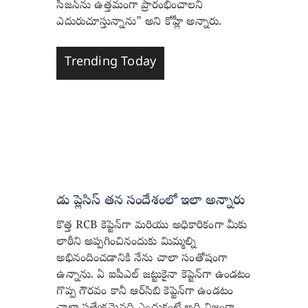
సీజన్‌ను ఉత్తమంగా ప్రారంభించాలని
ఎదురుచూస్తున్నాను” అని కోహ్లీ అన్నారు.
Trending Today
డు ప్లెసిస్ తన సందేశంలో ఇలా అన్నారు
కొత్త RCB కెప్టెన్‌గా మరియు అధికారికంగా మీకు
లాఠీని అప్పగించినందుకు మిమ్మల్ని
అభినందించడానికి నేను చాలా సంతోషంగా
ఉన్నాను. ఏ ఐపీఎల్ జట్టుకైనా కెప్టెన్‌గా ఉండటం
గొప్ప గౌరవం కానీ ఆర్‌సిబి కెప్టెన్‌గా ఉండటం