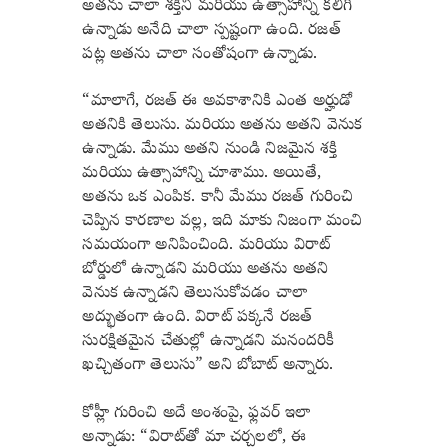
అతను చాలా శక్తిని మరియు ఉత్సాహాన్ని కలిగి
ఉన్నాడు అనేది చాలా స్పష్టంగా ఉంది. రజత్
పట్ల అతను చాలా సంతోషంగా ఉన్నాడు.
“మాలాగే, రజత్ ఈ అవకాశానికి ఎంత అర్హుడో
అతనికి తెలుసు. మరియు అతను అతని వెనుక
ఉన్నాడు. మేము అతని నుండి నిజమైన శక్తి
మరియు ఉత్సాహాన్ని చూశాము. అయితే,
అతను ఒక ఎంపిక. కానీ మేము రజత్ గురించి
చెప్పిన కారణాల వల్ల, ఇది మాకు నిజంగా మంచి
సమయంగా అనిపించింది. మరియు విరాట్
బోర్డులో ఉన్నాడని మరియు అతను అతని
వెనుక ఉన్నాడని తెలుసుకోవడం చాలా
అద్భుతంగా ఉంది. విరాట్ పక్కనే రజత్
సురక్షితమైన చేతుల్లో ఉన్నాడని మనందరికీ
ఖచ్చితంగా తెలుసు” అని బోబాట్ అన్నారు.
కోహ్లీ గురించి అదే అంశంపై, ఫ్లవర్ ఇలా
అన్నాడు: “విరాట్‌తో మా చర్చలలో, ఈ