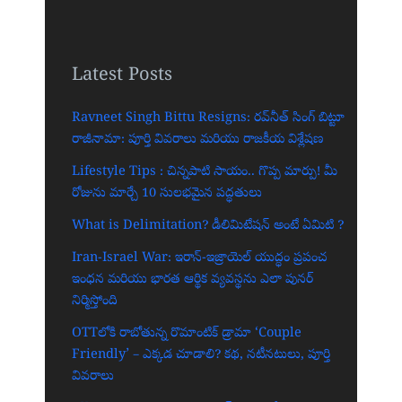
Latest Posts
Ravneet Singh Bittu Resigns: రవ్‌నీత్ సింగ్ బిట్టూ
రాజీనామా: పూర్తి వివరాలు మరియు రాజకీయ విశ్లేషణ
Lifestyle Tips : చిన్నపాటి సాయం.. గొప్ప మార్పు! మీ
రోజును మార్చే 10 సులభమైన పద్ధతులు
What is Delimitation? డీలిమిటేషన్ అంటే ఏమిటి ?
Iran-Israel War: ఇరాన్-ఇజ్రాయెల్ యుద్ధం ప్రపంచ
ఇంధన మరియు భారత ఆర్థిక వ్యవస్థను ఎలా పునర్
నిర్మిస్తోంది
OTTలోకి రాబోతున్న రొమాంటిక్ డ్రామా ‘Couple
Friendly’ – ఎక్కడ చూడాలి? కథ, నటీనటులు, పూర్తి
వివరాలు