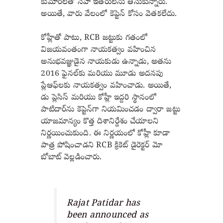
కుమార్‌లతో సహా ఇతరులను తీసుకున్నారు.
అయితే, వారు వేలంలో కెప్టెన్ కోసం వెతకలేదు.
కోహ్లీతో పాటు, RCB జట్టుకు గతంలో
విజయవంతంగా నాయకత్వం వహించిన
అనుభవజ్ఞుడైన నాయకుడు ఉన్నాడు, అతను
2016 ఫైనల్‌కు మరియు మూడు అదనపు
ప్లేఆఫ్‌లకు నాయకత్వం వహించాడు. అయితే,
డు ప్లెసిస్ మరియు కోహ్లీ ఇద్దరి స్థానంలో
పాటిదార్‌ను కెప్టెన్‌గా నియమించడం ద్వారా జట్టు
యాజమాన్యం కొత్త దిశానిర్దేశం చేయాలని
నిర్ణయించుకుంది. ఈ నిర్ణయంలో కోహ్లీ కూడా
పాత్ర పోషించాడని RCB క్రికెట్ డైరెక్టర్ మో
బోబాట్ వెల్లడించారు.
Rajat Patidar has
been announced as