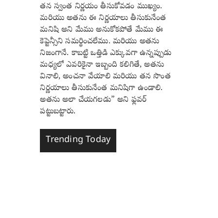
తన స్వంత నిర్ణయం తీసుకోవడం ముఖ్యం.
మరియు అతను ఈ నిర్ణయాలు తీసుకునేంత
మనిషి అని మేము అనుకోకపోతే మేము ఈ
కెప్టెన్సీని సమర్థించలేము. మరియు అతను
నిజంగానే. కాబట్టి ఒత్తిడి ఎక్కువగా ఉన్నప్పుడు
మధ్యలో ఎవరికైనా ఇబ్బంది కలిగితే, అతను
వినాలి, అంచనా వేయాలి మరియు తన సొంత
నిర్ణయాలు తీసుకునేంత మనిషిగా ఉండాలి.
అతను అలా చేయగలడు” అని ఫ్లవర్
పట్టుబట్టారు.
Trending Today