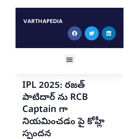
Skip
to
content
VARTHAPEDIA
Menu
IPL 2025: రజత్
పాటిదార్ ను RCB
Captain గా
నియమించడం పై కోహ్లీ
స్పందన