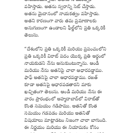
వహిస్తాడు. అతను స్వరాన్ని సెట్ చేస్తాడు.
అతను మైదానంలో నాయకత్వం వహిస్తాడు.
అతని కారణంగా వారు తమ ప్రమాణాలకు
అనుగుణంగా ఉండాలని ఫీల్డ్‌లోని ప్రతి ఒక్కరికీ
తెలుసు.
“దేశంలోని ప్రతి ఒక్కరికీ మరియు ప్రపంచంలోని
ప్రతి ఒక్కరికీ విరాట్ పదం యొక్క ప్రతి అర్థంలో
నాయకుడని నేను అనుకుంటున్నాను. ఆండీ
మరియు నేను అతనిపై చాలా ఆధారపడ్డాము.
ఫాఫ్ అతనిపై చాలా ఆధారపడ్డాము. రజత్
కూడా అతనిపై ఆధారపడతారని మాకు
ఖచ్చితంగా తెలుసు. ఆండీ మరియు నేను ఈ
వారం ప్రారంభంలో అహ్మదాబాద్‌లో విరాట్‌తో
కొంత సమయం గడిపాము. అతనితో కొంత
సమయం గడపడం మరియు అతనితో
విషయాలు మాట్లాడటం నిజంగా చాలా బాగుంది.
ఈ నిర్ణయం మరియు ఈ నియామకం కోసం