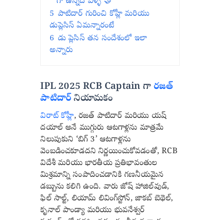
గా ఉన్నది వీళ్ళే 🤝
5
పాటిదార్ గురించి కోహ్లీ మరియు
డుప్లెసిస్ ఏమన్నారంటే
6
డు ప్లెసిస్ తన సందేశంలో ఇలా
అన్నారు
IPL 2025 RCB Captain గా
రజత్
పాటిదార్
నియామకం
విరాట్ కోహ్లీ
, రజత్ పాటిదార్ మరియు యష్
దయాల్ అనే ముగ్గురు ఆటగాళ్లను మాత్రమే
నిలుపుకుని ‘బిగ్ 3’ ఆటగాళ్లను
వెంబడించకూడదని నిర్ణయించుకోవడంతో, RCB
విదేశీ మరియు భారతీయ ప్రతిభావంతుల
మిశ్రమాన్ని సంపాదించడానికి గణనీయమైన
డబ్బును కలిగి ఉంది. వారు జోష్ హాజిల్‌వుడ్,
ఫిల్ సాల్ట్, లియామ్ లివింగ్‌స్టోన్, జాకబ్ బెథెల్,
కృనాల్ పాండ్యా మరియు భువనేశ్వర్