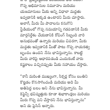
చాలా ప్రత్యేకమైనది ఎందుకంటే అది నిజంగా
గొప్ప అభిమానుల సమూహం మరియు
యజమానులు మీకు అన్ని విధాలా మద్దతు
ఇవ్వడానికి అక్కడ ఉంటారని మీరు చూస్తారు.
అలాగే, మీరు మీ పాదాలను కనుగొని
స్టేడియంలో గొప్ప సమయాన్ని గడపడానికి మీకు
మార్గనిర్దేశం చేయడానికి కోచింగ్ సిబ్బంది వారి
అనుభవంతో ఉన్నారు మరియు చివరగా, మీకు
మద్దతు ఇవ్వడానికి మీతో పాటు గొప్ప నాయకత్వ
బృందం ఉందని నేను భావిస్తున్నాను. కాబట్టి
మీరు వారిపై ఆధారపడండి ఎందుకంటే వారు
కష్టకాలం వచ్చినప్పుడు మీకు సహాయం చేస్తారు.
“కానీ మరింత ముఖ్యంగా, సిక్సర్ల కోసం బంతిని
కొట్టడం కొనసాగించండి మరియు అది మీ
అతిపెద్ద బలం అని నేను భావిస్తున్నాను. మీ
కెప్టెన్సీ భవిష్యత్తుకు కూడా శుభాకాంక్షలు మరియు
మీరు గొప్ప పని చేస్తారని నేను భావిస్తున్నాను”
అని డు ప్లెసిస్ అన్నారు.