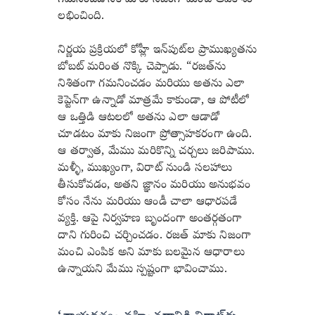
గమనించడానికి మాకు నిజంగా మంచి అవకాశం
లభించింది.
నిర్ణయ ప్రక్రియలో కోహ్లీ ఇన్‌పుట్‌ల ప్రాముఖ్యతను
బోబట్ మరింత నొక్కి చెప్పాడు. “రజత్‌ను
నిశితంగా గమనించడం మరియు అతను ఎలా
కెప్టెన్‌గా ఉన్నాడో మాత్రమే కాకుండా, ఆ పోటీలో
ఆ ఒత్తిడి ఆటలలో అతను ఎలా ఆడాడో
చూడటం మాకు నిజంగా ప్రోత్సాహకరంగా ఉంది.
ఆ తర్వాత, మేము మరికొన్ని చర్చలు జరిపాము.
మళ్ళీ, ముఖ్యంగా, విరాట్ నుండి సలహాలు
తీసుకోవడం, అతని జ్ఞానం మరియు అనుభవం
కోసం నేను మరియు ఆండీ చాలా ఆధారపడే
వ్యక్తి. ఆపై నిర్వహణ బృందంగా అంతర్గతంగా
దాని గురించి చర్చించడం. రజత్ మాకు నిజంగా
మంచి ఎంపిక అని మాకు బలమైన ఆధారాలు
ఉన్నాయని మేము స్పష్టంగా భావించాము.