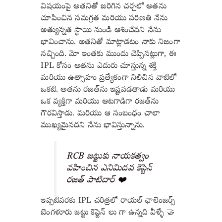
విషయంపై అతనితో జరిగిన చర్చలో అతను
చూపించిన సమగ్రత మరియు పరిణతి నేను
అత్యున్నత స్థాయి నుండి ఆశించేవని నేను
భావించాను. అతనితో మాట్లాడటం నాకు నిజంగా
నచ్చింది. మో ఇంతకు ముందు చెప్పినట్లుగా, ఈ
IPL కోసం అతను ఎదురు చూస్తున్న శక్తి
మరియు ఉత్సాహం ప్రత్యేకంగా నిలిచిన వాటిలో
ఒకటి. అతను రజత్‌ను ఇష్టపడతాడు మరియు
ఒక వ్యక్తిగా మరియు ఆటగాడిగా రజత్‌ను
గౌరవిస్తాడు. మరియు ఆ సంబంధం చాలా
ముఖ్యమైనదని నేను భావిస్తున్నాను.
RCB జట్టుకు నాయకత్వం
వహించిన ఎనిమిదవ కెప్టెన్
రజత్ పాటిదార్ ❤️
ఇప్పటివరకు IPL చరిత్రలో రాయల్ ఛాలెంజర్స్
బెంగళూరు జట్టు కెప్టెన్ లు గా ఉన్నది వీళ్ళే 🤝