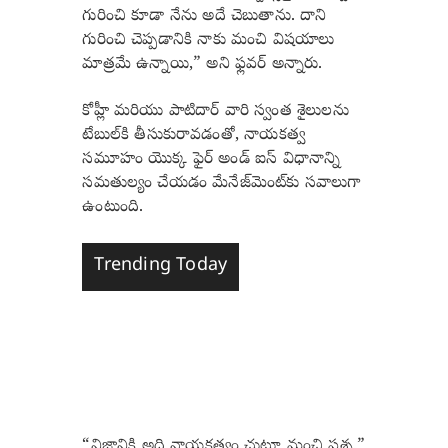
గురించి కూడా నేను అదే చెబుతాను. దాని
గురించి చెప్పడానికి నాకు మంచి విషయాలు
మాత్రమే ఉన్నాయి,” అని ఫ్లవర్ అన్నారు.
కోహ్లీ మరియు పాటిదార్ వారి స్వంత శైలులను
టేబుల్‌కి తీసుకురావడంతో, నాయకత్వ
సమూహం యొక్క ఫైర్ అండ్ ఐస్ విధానాన్ని
సమతుల్యం చేయడం మేనేజ్‌మెంట్‌కు సవాలుగా
ఉంటుంది.
Trending Today
“నిజానికి అది నాయకత్వం చుట్టూ మంచి ప్రశ్న,”