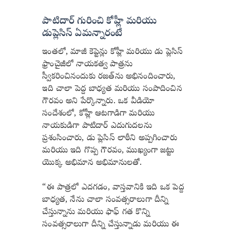
పాటిదార్ గురించి కోహ్లీ మరియు
డుప్లెసిస్ ఏమన్నారంటే
ఇంతలో, మాజీ కెప్టెన్లు కోహ్లీ మరియు డు ప్లెసిస్
ఫ్రాంచైజీలో నాయకత్వ పాత్రను
స్వీకరించినందుకు రజత్‌ను అభినందించారు,
ఇది చాలా పెద్ద బాధ్యత మరియు సంపాదించిన
గౌరవం అని పేర్కొన్నారు. ఒక వీడియో
సందేశంలో, కోహ్లీ ఆటగాడిగా మరియు
నాయకుడిగా పాటిదార్ ఎదుగుదలను
ప్రశంసించారు, డు ప్లెసిస్ లాఠీని అప్పగించారు
మరియు ఇది గొప్ప గౌరవం, ముఖ్యంగా జట్టు
యొక్క అభిమాన అభిమానులతో.
“ఈ పాత్రలో ఎదగడం, వాస్తవానికి ఇది ఒక పెద్ద
బాధ్యత, నేను చాలా సంవత్సరాలుగా దీన్ని
చేస్తున్నాను మరియు ఫాఫ్ గత కొన్ని
సంవత్సరాలుగా దీన్ని చేస్తున్నాడు మరియు ఈ