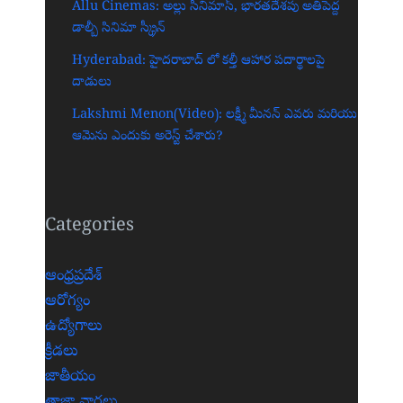
Allu Cinemas: అల్లు సినిమాస్, భారతదేశపు అతిపెద్ద
డాల్బీ సినిమా స్క్రీన్‌
Hyderabad: హైదరాబాద్‌ లో కల్తీ ఆహార పదార్థాలపై
దాడులు
Lakshmi Menon(Video): లక్ష్మీ మీనన్ ఎవరు మరియు
ఆమెను ఎందుకు అరెస్ట్ చేశారు?
Categories
ఆంధ్రప్రదేశ్
ఆరోగ్యం
ఉద్యోగాలు
క్రీడలు
జాతీయం
తాజా వార్తలు