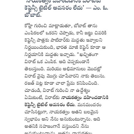
‘నాయకత్వం వహించడానికి విరాట్‌కు
కెప్టెన్సీ టైటిల్ అవసరం లేదు’ — ఎం. ఓ.
బోబాట్.
కోహ్లీ గురించి మాట్లాడుతూ, బోబాట్ తాను
ఎంపికలలో ఒకరని చెప్పాడు, కానీ జట్టు చివరికి
కెప్టెన్సీ పాత్రకు పాటిదార్‌కు మద్దతు ఇవ్వాలని
నిర్ణయించుకుంది, భారత మాజీ కెప్టెన్ కూడా ఆ
నిర్ణయానికి మద్దతు ఇచ్చాడు. “ఖచ్చితంగా
విరాట్ ఒక ఎంపిక. అది చెప్పకుండానే
తెలుస్తుంది. మరియు అభిమానులు మొదట్లో
విరాట్ వైపు మొగ్గు చూపేవారని నాకు తెలుసు.
రజత్ పట్ల కూడా చాలా ప్రేమ కనిపించింది.
చూడండి, విరాట్ గురించి నా ఉద్దేశ్యం
ఏమిటంటే, విరాట్‌కు
నాయకత్వం వహించడానికి
కెప్టెన్సీ టైటిల్ అవసరం లేదు
. మనమందరం
చూసినట్లుగా, నాయకత్వం అతని బలమైన
స్వభావం అని నేను అనుకుంటున్నాను. అది
అతనికి సహజంగానే వస్తుందని నేను
అనుకుంటున్నాను. అతను నాయకత్వం