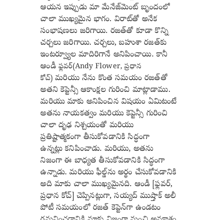
ఆయన ఇప్పుడు మా మేనేజ్‌మెంట్ బృందంలో
చాలా ముఖ్యమైన భాగం. విరాట్‌తో అనేక
సంభాషణలు జరిగాయి. రజత్‌తో కూడా కొన్ని
చర్చలు జరిగాయి. చర్చలు, బహుశా రజత్‌కు
ఇంటర్వ్యూల మాదిరిగానే అనిపించాయి. కానీ
ఆండీ
ఫ్లవర్(Andy Flower, ప్రధాన
మరియు నేను కొంత సమయం రజత్‌తో
కోచ్)
అతని కెప్టెన్సీ ఆకాంక్షల గురించి మాట్లాడాము.
మరియు మాకు అనిపించిన విషయం ఏమిటంటే
అతను నాయకత్వం మరియు కెప్టెన్సీ గురించి
చాలా దృఢ నిశ్చయంతో మరియు
ప్రతిష్టాత్మకంగా
తీసుకోవడానికి సిద్ధంగా
ఉన్నట్లు
కనిపించాడు
. మరియు, అతను
నిజంగా
ఈ బాధ్యత తీసుకోవడానికి సిద్ధంగా
ఉన్నాడు
. మరియు ఫీల్డ్‌ను అర్థం చేసుకోవడానికి
అది మాకు చాలా ముఖ్యమైనది. ఆండీ [ఫ్లవర్,
ప్రధాన కోచ్] చెప్పినట్లుగా, సయ్యద్ ముష్తాక్ అలీ
పోటీ సమయంలో రజత్ కెప్టెన్‌గా ఉండటం