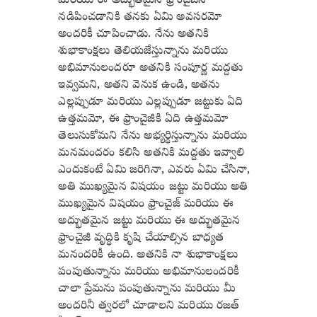
మరియు ఈ అద్భుతమైన ఫ్రాంచైజీని
నడిపించడానికి తనకు ఏమి అవసరమో
అందరికీ చూపించాడు. నేను అతనికి
శుభాకాంక్షలు తెలియజేస్తున్నాను మరియు
అభిమానులందరూ అతనికి సంపూర్ణ మద్దతు
ఇవ్వమని, అతని వెనుక ఉండి, అతను
ఎల్లప్పుడూ మరియు ఎల్లప్పుడూ జట్టుకు ఏది
ఉత్తమమో, ఈ ఫ్రాంచైజీకి ఏది ఉత్తమమో
తెలుసుకోమని నేను అభ్యర్థిస్తున్నాను మరియు
మనమందరం కలిసి అతనికి మద్దతు ఇవ్వాలి
ఎందుకంటే ఏమి జరిగినా, ఎవరు ఏమి చేసినా,
అతి ముఖ్యమైన విషయం జట్టు మరియు అతి
ముఖ్యమైన విషయం ఫ్రాంచైజ్ మరియు ఈ
అద్భుతమైన జట్టు మరియు ఈ అద్భుతమైన
ఫ్రాంచైజీ వృద్ధికి కృషి చేయాల్సిన బాధ్యత
మనందరికీ ఉంది. అతనికి నా శుభాకాంక్షలు
పంపుతున్నాను మరియు అభిమానులందరికీ
చాలా ప్రేమను పంపుతున్నాను మరియు మీ
అందరినీ త్వరలో చూడాలని మరియు రజత్