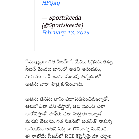
HFQxq
— Sportskeeda
(@Sportskeeda)
February 13, 2025
“ముఖ్యంగా గత సీజన్‌లో, మేము కష్టపడుతున్న
సీజన్ మొదటి భాగంలో అతని అనుభవం,
మరియు ఆ సీజన్‌ను మలుపు తిప్పడంలో
అతను చాలా పాత్ర పోషించాడు.
అతను తనను తాను ఎలా నడిపించుకున్నాడో,
ఆటలో ఎలా పని చేస్తాడో, ఆట గురించి ఎలా
ఆలోచిస్తాడో, ఫాఫ్‌కు ఎలా మద్దతు ఇచ్చాడో
మనకు తెలుసు. గత సీజన్‌లో అతనితో నాకున్న
అనుభవం అతని పట్ల నా గౌరవాన్ని పెంచింది.
ఈ రాబోయే సీజన్‌లో RCB కెప్టెన్సీపై మా చర్చల