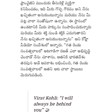
ఫ్రాంచైజీని ముందుకు తీసుకెళ్లే వ్యక్తిగా
కనిపించడం, ఇది మీకు గొప్ప గౌరవం అని నేను
ఖచ్చితంగా అనుకుంటున్నాను మరియు నేను మీ
పట్ల చాలా సంతోషంగా ఉన్నాను. ఈ స్థానంలో
ఉండటానికి మీరు హక్కును సంపాదించుకున్నారు
మరియు మీరు శక్తి నుండి శక్తికి ఎదుగుతారని
నేను ఖచ్చితంగా అనుకుంటున్నాను” అని కోహ్లీ
వీడియో సందేశంలో అన్నారు. “గత రెండు
సంవత్సరాలలో ఆటగాడిగా రజత్ ఎలా అభివృద్ధి
చెందాడో నేను చూశాను, అతనికి భారతదేశం
తరపున ఆడే అవకాశం లభించింది, గత రెండు
సంవత్సరాలలో అతని ఆట చాలా స్థాయిలు
మెరుగుపడింది.
Virat Kohli: “I will
always be behind
you” 🤝