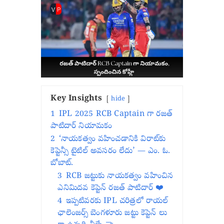
Key Insights
hide
1
IPL 2025 RCB Captain గా రజత్
పాటిదార్ నియామకం
2
‘నాయకత్వం వహించడానికి విరాట్‌కు
కెప్టెన్సీ టైటిల్ అవసరం లేదు’ — ఎం. ఓ.
బోబాట్.
3
RCB జట్టుకు నాయకత్వం వహించిన
ఎనిమిదవ కెప్టెన్ రజత్ పాటిదార్ ❤️
4
ఇప్పటివరకు IPL చరిత్రలో రాయల్
ఛాలెంజర్స్ బెంగళూరు జట్టు కెప్టెన్ లు