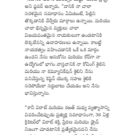
అని ఫ్లవర్ అన్నారు. “దానికి నా చాలా
సరళమైన సమాధానం ఏమిటంటే, పిల్లిని
తొక్కడానికి వేర్వేరు మార్గాలు ఉన్నాయి. మరియు
చాలా భిన్నమైన వ్యక్తులు చాలా
విజయవంతమైన నాయకులుగా ఉండటానికి
లెక్కలేనన్ని ఉదాహరణలు ఉన్నాయి. కాబట్టి
నాయకత్వం వహించడానికి ఒకే ఒక మార్గం
ఉందని నేను అనుకోను మరియు కోచ్‌గా నా
ఉద్యోగంలో భాగం వాస్తవానికి నా కోచింగ్ శైలిని
మరియు నా కమ్యూనికేషన్ శైలిని నేను
పనిచేస్తున్న కెప్టెన్ యొక్క సహజ శైలికి
సరిపోయేలా సర్దుబాటు చేయడం అని నేను
భావిస్తున్నాను.
“కానీ విరాట్ మరియు రజత్ మధ్య వ్యత్యాసాన్ని
వివరించేటప్పుడు ప్రత్యక్ష సమాధానంగా, 36 ఏళ్ల
క్రికెటర్‌లో విరాట్ శక్తి, ప్రేరణ మరియు డ్రైవ్
నిజంగా చూడటానికి ప్రత్యేకమైనదని నేను