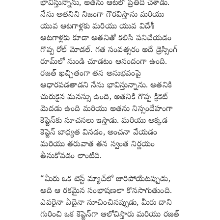
భావిస్తున్నాను, అతను ఆటలో ప్రతిదీ చేశాడు.
నేను అతనిని నిజంగా గౌరవిస్తాను మరియు
యువ ఆటగాళ్లకు మరియు యువ విదేశీ
ఆటగాళ్లకు కూడా అతనితో కలిసి పనిచేయడం
గొప్ప రోల్ మోడల్. గత సంవత్సరం అదే డ్రెస్సింగ్
రూమ్‌లో నుండి చూడటం ఆనందంగా ఉంది.
రజత్ ఖచ్చితంగా తన అనుభవంపై
ఆధారపడతాడని నేను భావిస్తున్నాను. అతనికి
చురుకైన మనస్సు ఉంది, అతనికి గొప్ప క్రికెట్
మెదడు ఉంది మరియు అతను నిస్సందేహంగా
కెప్టెన్‌కు సూచనలు ఇస్తాడు. మరియు అక్కడ
కెప్టెన్ బాధ్యత వినడం, అంచనా వేయడం
మరియు తరువాత తన స్వంత నిర్ణయం
తీసుకోవడం లాంటిది.
“మీరు ఒక టెస్ట్ మ్యాచ్‌లో జారిపోయేటప్పుడు,
అది ఆ రకమైన సంభాషణలా కొనసాగుతుంది.
ఎవరైనా ఏదైనా సూచించినప్పుడు, మీరు దాని
గురించి ఒక కెప్టెన్‌గా ఆలోచిస్తారు మరియు రజత్