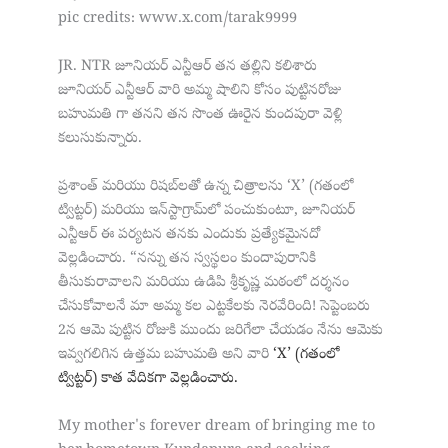
pic credits: www.x.com/tarak9999
JR. NTR జూనియర్ ఎన్టీఆర్ తన తల్లిని కలిశారు
జూనియర్ ఎన్టీఆర్ వారి అమ్మ షాలిని కోసం పుట్టినరోజు
బహుమతి గా తనని తన సొంత ఊరైన కుందపురా వెళ్లి
కలుసుకున్నారు.
ప్రశాంత్ మరియు రిషబ్‌లతో ఉన్న చిత్రాలను ‘X’ (గతంలో
ట్విట్టర్) మరియు ఇన్‌స్టాగ్రామ్‌లో పంచుకుంటూ, జూనియర్
ఎన్టీఆర్ ఈ పర్యటన తనకు ఎందుకు ప్రత్యేకమైనదో
వెల్లడించారు. “నన్ను తన స్వస్థలం కుందాపురానికి
తీసుకురావాలని మరియు ఉడిపి శ్రీకృష్ణ మఠంలో దర్శనం
చేసుకోవాలనే మా అమ్మ కల ఎట్టకేలకు నెరవేరింది! సెప్టెంబరు
2న ఆమె పుట్టిన రోజుకి ముందు జరిగేలా చేయడం నేను ఆమెకు
ఇవ్వగలిగిన ఉత్తమ బహుమతి అని వారి
‘X’ (గతంలో
ట్విట్టర్)
కాత వేదికగా వెల్లడించారు.
My mother's forever dream of bringing me to