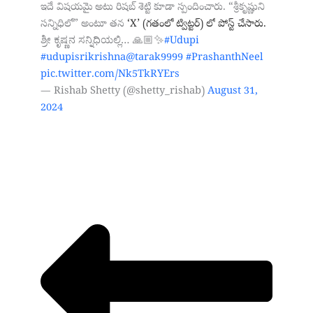
ఇదే విషయమై అటు రిషబ్ శెట్టి కూడా స్పందించారు. “శ్రీకృష్ణుని
సన్నిధిలో” అంటూ తన
‘X’ (గతంలో ట్విట్టర్)
లో
పోస్ట్ చేసారు.
ಶ್ರೀ ಕೃಷ್ಣನ ಸನ್ನಿಧಿಯಲ್ಲಿ… 🙏🏼✨
#Udupi
#udupisrikrishna
@tarak9999
#PrashanthNeel
pic.twitter.com/Nk5TkRYErs
— Rishab Shetty (@shetty_rishab)
August 31,
2024