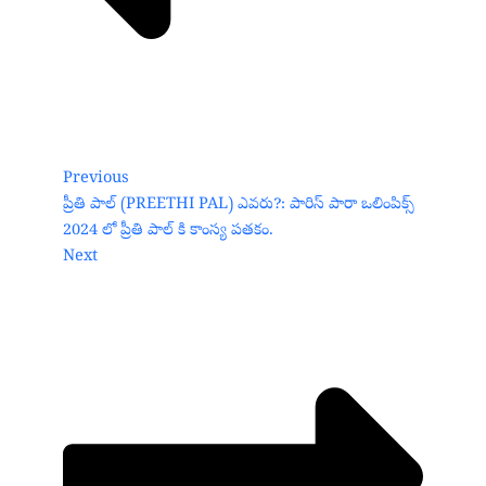
Previous
ప్రీతి పాల్ (PREETHI PAL) ఎవరు?: పారిస్ పారా ఒలింపిక్స్
2024 లో ప్రీతి పాల్ కి కాంస్య పతకం.
Next