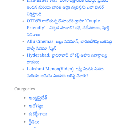
Iran-Israel War: ఇరాన్-ఇజ్రాయెల్ యుద్ధం ప్రపంచ
ఇంధన మరియు భారత ఆర్థిక వ్యవస్థను ఎలా పునర్
నిర్మిస్తోంది
OTTలోకి రాబోతున్న రొమాంటిక్ డ్రామా ‘Couple
Friendly’ – ఎక్కడ చూడాలి? కథ, నటీనటులు, పూర్తి
వివరాలు
Allu Cinemas: అల్లు సినిమాస్, భారతదేశపు అతిపెద్ద
డాల్బీ సినిమా స్క్రీన్‌
Hyderabad: హైదరాబాద్‌ లో కల్తీ ఆహార పదార్థాలపై
దాడులు
Lakshmi Menon(Video): లక్ష్మీ మీనన్ ఎవరు
మరియు ఆమెను ఎందుకు అరెస్ట్ చేశారు?
Categories
ఆంధ్రప్రదేశ్
ఆరోగ్యం
ఉద్యోగాలు
క్రీడలు