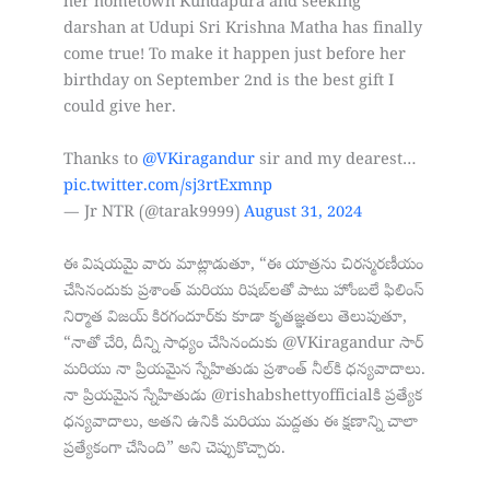
her hometown Kundapura and seeking
darshan at Udupi Sri Krishna Matha has finally
come true! To make it happen just before her
birthday on September 2nd is the best gift I
could give her.
Thanks to
@VKiragandur
sir and my dearest…
pic.twitter.com/sj3rtExmnp
— Jr NTR (@tarak9999)
August 31, 2024
ఈ విషయమై వారు మాట్లాడుతూ, “ఈ యాత్రను చిరస్మరణీయం
చేసినందుకు ప్రశాంత్ మరియు రిషబ్‌లతో పాటు హోంబలే ఫిలింస్
నిర్మాత విజయ్ కిరగందూర్‌కు కూడా కృతజ్ఞతలు తెలుపుతూ,
“నాతో చేరి, దీన్ని సాధ్యం చేసినందుకు @VKiragandur సార్
మరియు నా ప్రియమైన స్నేహితుడు ప్రశాంత్ నీల్‌కి ధన్యవాదాలు.
నా ప్రియమైన స్నేహితుడు @rishabshettyofficialకి ప్రత్యేక
ధన్యవాదాలు, అతని ఉనికి మరియు మద్దతు ఈ క్షణాన్ని చాలా
ప్రత్యేకంగా చేసింది” అని చెప్పుకొచ్చారు.