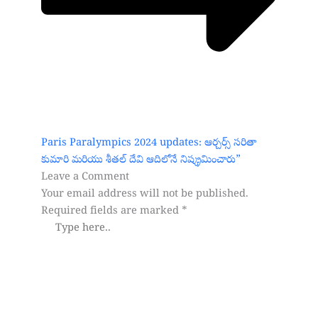
Paris Paralympics 2024 updates: ఆర్చర్స్ సరితా
కుమారి మరియు శీతల్ దేవి ఆదిలోనే నిష్క్రమించారు”
Leave a Comment
Your email address will not be published.
Required fields are marked
*
Type
here..