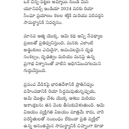
ఒక చిన్న-పట్టణ అమ్మాయి నుండి మిస్
యూనివర్స్ ఇండియా 2024 వరకు రియా
సింఘా ప్రయాణం కలల శక్తికి మరియు పరివర్తన
సామర్థ్యానికి నిదర్శనం.
మానవ ఆత్మ యొక్క. ఆమె కథ అన్ని నేపథ్యాల
ప్రజలతో ప్రతిధ్వనిస్తుంది, మనకు ఎలాంటి
అడ్డంకులు ఎదురైనా, అచంచలమైన దృఢ
సంకల్పం, దృఢత్వం మరియు మనపై ఉన్న
ప్రగాఢ విశ్వాసంతో వాటిని అధిగమించగలమని
గుర్తుచేస్తుంది.
ప్రపంచ వేదికపై భారతదేశానికి ప్రాతినిధ్యం
వహించడానికి రియా సిద్ధమవుతున్నప్పుడు,
ఆమె మొత్తం దేశం యొక్క ఆశలు మరియు
ఆకాంక్షలను తన వెంట తీసుకువెళుతుంది. ఆమె
విజయం వ్యక్తిగత విజయం మాత్రమే కాదు, వారి
పరిస్థితులతో సంబంధం లేకుండా ప్రతి వ్యక్తిలో
ఉన్న అనంతమైన సామర్థ్యానికి చిహ్నంగా కూడా