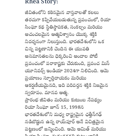
Rhea Story:
జీవితంలోని కఠినమైన వాస్తవాలతో కలలు
తరచుగా కప్పివేయబడుతున్న ప్రపంచంలో, రియా
సింఘా కథ స్థితిస్థాపకత, సంకల్పం మరియు
అచంచలమైన ఆత్మవిశ్వాసం యొక్క శక్తికి
నిదర్శనంగా నిలుస్తుంది. భారతదేశంలోని ఒక
చిన్న పట్టణానికి చెందిన ఈ యువతి
అసమానతలను ధిక్కరించి అందాల పోటీ
ప్రపంచంలో పరాకాష్టకు చేరుకుంది, ప్రపంచ మిస్
యూనివర్స్ ఇండియా 2024గా నిలిచింది. ఆమె
ప్రయాణం స్ఫూర్తిదాయకం మరియు
ఆకర్షణీయమైనది, ఇది పరివర్తన శక్తికి నిజమైన
స్వరూపం. మానవ ఆత్మ.
ప్రారంభ జీవితం మరియు కుటుంబ నేపథ్యం
రియా సింఘా జూన్ 15, 1998న
భారతదేశంలోని మధ్య రాష్ట్రమైన ఛత్తీస్‌గఢ్
నడిబొడ్డున ఉన్న రాయ్‌పూర్ అనే విచిత్రమైన
పట్టణంలో జన్మించింది. ఆమె అమిత్ మరియు