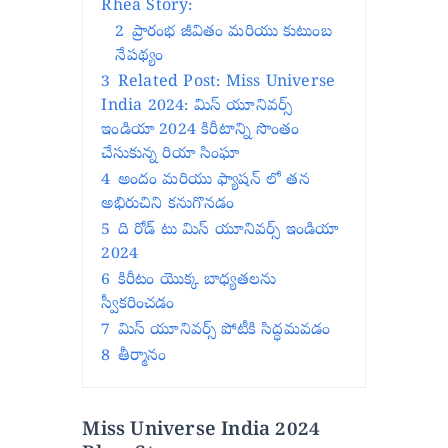
Rhea Story:
2
ప్రారంభ జీవితం మరియు కుటుంబ
నేపథ్యం
3
Related Post: Miss Universe
India 2024: మిస్ యూనివర్స్
ఇండియా 2024 కిరీటాన్ని సొంతం
చేసుకున్న రియా సింఘా
4
అందం మరియు ఫ్యాషన్ లో తన
అభిరుచిని కనుగొనడం
5
ది రోడ్ టు మిస్ యూనివర్స్ ఇండియా
2024
6
కిరీటం యొక్క బాధ్యతలను
స్వీకరించడం
7
మిస్ యూనివర్స్ పోటీకి సిద్ధమవడం
8
తీర్మానం
Miss Universe India 2024