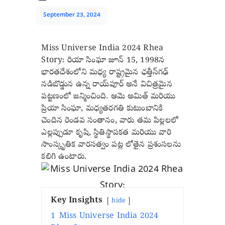
September 23, 2024
Miss Universe India 2024 Rhea
Story:
రియా సింఘా జూన్ 15, 1998న
భారతదేశంలోని మధ్య రాష్ట్రమైన ఛత్తీస్‌గఢ్
నడిబొడ్డున ఉన్న రాయ్‌పూర్ అనే విచిత్రమైన
పట్టణంలో జన్మించింది. ఆమె అమిత్ మరియు
ప్రియా సింఘా, మధ్యతరగతి కుటుంబానికి
చెందిన రెండవ సంతానం, వారు తమ పిల్లలలో
ఎల్లప్పుడూ కృషి, స్థితిస్థాపకత మరియు వారి
సాంస్కృతిక వారసత్వం పట్ల లోతైన ప్రశంసలను
కలిగి ఉంటారు.
Key Insights
hide
1
Miss Universe India 2024