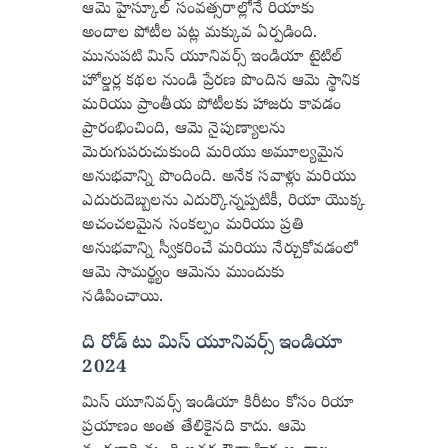
ఆమె హైస్కూల్ సంవత్సరాల్లోనే రియాకు
అందాల పోటీల పట్ల మక్కువ ఏర్పడింది.
మునుపటి మిస్ యూనివర్స్ ఇండియా టైటిల్
హోల్డర్ల కథల నుండి ప్రేరణ పొందిన ఆమె స్థానిక
మరియు ప్రాంతీయ పోటీలకు హాజరు కావడం
ప్రారంభించింది, ఆమె నైపుణ్యాలను
మెరుగుపరుచుకుంది మరియు అమూల్యమైన
అనుభవాన్ని పొందింది. అనేక సవాళ్లు మరియు
ఎదురుదెబ్బలను ఎదుర్కొన్నప్పటికీ, రియా యొక్క
అచంచలమైన సంకల్పం మరియు ప్రతి
అనుభవాన్ని స్వీకరించే మరియు నేర్చుకోవడంలో
ఆమె సామర్థ్యం ఆమెను ముందుకు
నడిపించాయి.
ది రోడ్ టు మిస్ యూనివర్స్ ఇండియా
2024
మిస్ యూనివర్స్ ఇండియా కిరీటం కోసం రియా
ప్రయాణం అంత తేలికైనది కాదు. ఆమె