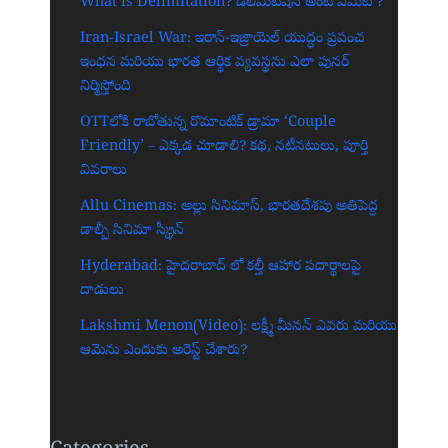
What is Delimitation? డీలిమిటేషన్ అంటే ఏమిటి ?
Iran-Israel War: ఇరాన్-ఇజ్రాయెల్ యుద్ధం ప్రపంచ
ఇంధన మరియు భారత ఆర్థిక వ్యవస్థను ఎలా పునర్
నిర్మిస్తోంది
OTTలోకి రాబోతున్న రొమాంటిక్ డ్రామా ‘Couple
Friendly’ – ఎక్కడ చూడాలి? కథ, నటీనటులు, పూర్తి
వివరాలు
Allu Cinemas: అల్లు సినిమాస్, భారతదేశపు అతిపెద్ద
డాల్బీ సినిమా స్క్రీన్‌
Hyderabad: హైదరాబాద్‌ లో కల్తీ ఆహార పదార్థాలపై
దాడులు
Lakshmi Menon(Video): లక్ష్మీ మీనన్ ఎవరు మరియు
ఆమెను ఎందుకు అరెస్ట్ చేశారు?