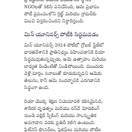
ప్రాజెక్టులను అమలు చేయడానికి స్థానిక
NGOలతో కలిసి పనిచేసింది, ఆమె ప్రభావం
పోటీ ప్రపంచంలోని గ్లిట్జ్ మరియు గ్లామర్‌కు
మించి విస్తరించిందని నిర్ధారిస్తుంది.
మిస్ యూనివర్స్ పోటీకి సిద్ధమవడం
మిస్ యూనివర్స్ 2024 పోటీలో గ్లోబల్ స్టేజ్‌లో
భారతదేశానికి ప్రాతినిధ్యం వహించడానికి రియా
సిద్ధమవుతున్నప్పుడు, ఆమె ఉత్సాహం మరియు
బాధ్యత రెండింటితో నిండిపోయింది. ముందుకు
వెళ్లే మార్గం సవాలుతో కూడుకున్నదని ఆమెకు
తెలుసు, కానీ ఆమె సందర్భానికి ఎదగడానికి
సిద్ధంగా ఉంది.
రియా యొక్క శిక్షణ నియమావళి కఠినమైనది,
శారీరక దృఢత్వం మరియు రన్‌వే మోడలింగ్
నుండి పబ్లిక్ స్పీకింగ్ మరియు సాంస్కృతిక
అవగాహన వరకు ప్రతిదీ కలిగి ఉంటుంది.
ఫిట్‌నెస్ ట్రైనర్‌లు, స్టైలిస్ట్‌లు మరియు పోటీల