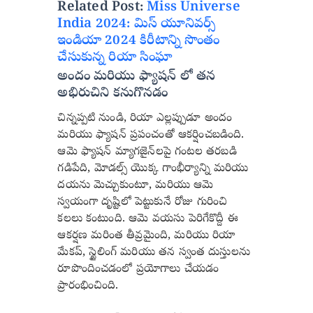
Related Post:
Miss Universe
India 2024: మిస్ యూనివర్స్
ఇండియా 2024 కిరీటాన్ని సొంతం
చేసుకున్న రియా సింఘా
అందం మరియు ఫ్యాషన్ లో తన
అభిరుచిని కనుగొనడం
చిన్నప్పటి నుండి, రియా ఎల్లప్పుడూ అందం
మరియు ఫ్యాషన్ ప్రపంచంతో ఆకర్షించబడింది.
ఆమె ఫ్యాషన్ మ్యాగజైన్‌లపై గంటల తరబడి
గడిపేది, మోడల్స్ యొక్క గాంభీర్యాన్ని మరియు
దయను మెచ్చుకుంటూ, మరియు ఆమె
స్వయంగా దృష్టిలో పెట్టుకునే రోజు గురించి
కలలు కంటుంది. ఆమె వయసు పెరిగేకొద్దీ ఈ
ఆకర్షణ మరింత తీవ్రమైంది, మరియు రియా
మేకప్, స్టైలింగ్ మరియు తన స్వంత దుస్తులను
రూపొందించడంలో ప్రయోగాలు చేయడం
ప్రారంభించింది.