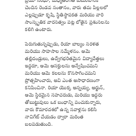
ప్రియా సింఘా, మధ్యతరగతి కుటుంబానికి
చెందిన రెండవ సంతానం, వారు తమ పిల్లలలో
ఎల్లప్పుడూ కృషి, స్థితిస్థాపకత మరియు వారి
సాంస్కృతిక వారసత్వం పట్ల లోతైన ప్రశంసలను
కలిగి ఉంటారు.
పెరుగుతున్నప్పుడు, రియా బాల్యం సరళత
మరియు సాహసాల సమ్మేళనం. ఆమె
తల్లిదండ్రులు, ఉద్వేగభరితమైన విద్యావేత్తలు
ఇద్దరూ, ఆమె ఆసక్తులను అన్వేషించమని
మరియు ఆమె కలలను కొనసాగించమని
ప్రోత్సహించారు, అవి ఎంత అసాధారణంగా
కనిపించినా. రియా యొక్క అన్నయ్య, అర్జున్,
ఆమె స్థిరమైన సహచరుడు, మరియు ఇద్దరు
తోబుట్టువులు ఒక బంధాన్ని పంచుకున్నారు,
వారు కౌమారదశలో ఉన్న సవాళ్లను కలిసి
నావిగేట్ చేయడం ద్వారా మరింత
బలపడుతుంది.