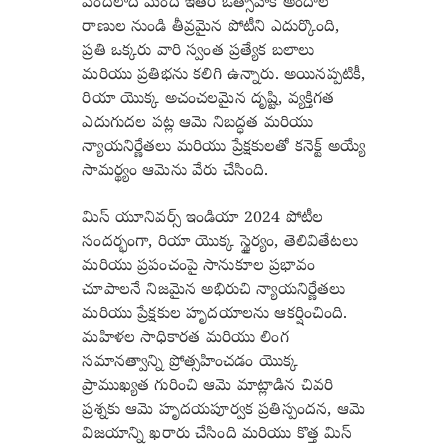
వందలాది మంది ఇతర ఔత్సాహిక అందాల
రాణుల నుండి తీవ్రమైన పోటీని ఎదుర్కొంది,
ప్రతి ఒక్కరు వారి స్వంత ప్రత్యేక బలాలు
మరియు ప్రతిభను కలిగి ఉన్నారు. అయినప్పటికీ,
రియా యొక్క అచంచలమైన దృష్టి, వ్యక్తిగత
ఎదుగుదల పట్ల ఆమె నిబద్ధత మరియు
న్యాయనిర్ణేతలు మరియు ప్రేక్షకులతో కనెక్ట్ అయ్యే
సామర్థ్యం ఆమెను వేరు చేసింది.
మిస్ యూనివర్స్ ఇండియా 2024 పోటీల
సందర్భంగా, రియా యొక్క స్థైర్యం, తెలివితేటలు
మరియు ప్రపంచంపై సానుకూల ప్రభావం
చూపాలనే నిజమైన అభిరుచి న్యాయనిర్ణేతలు
మరియు ప్రేక్షకుల హృదయాలను ఆకర్షించింది.
మహిళల సాధికారత మరియు లింగ
సమానత్వాన్ని ప్రోత్సహించడం యొక్క
ప్రాముఖ్యత గురించి ఆమె మాట్లాడిన చివరి
ప్రశ్నకు ఆమె హృదయపూర్వక ప్రతిస్పందన, ఆమె
విజయాన్ని ఖరారు చేసింది మరియు కొత్త మిస్