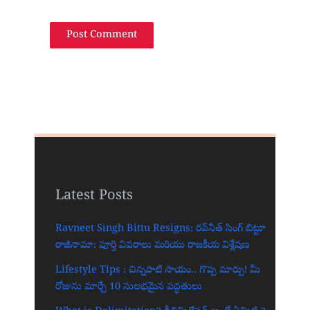
Latest Posts
Ravneet Singh Bittu Resigns: రవ్‌నీత్ సింగ్ బిట్టూ
రాజీనామా: పూర్తి వివరాలు మరియు రాజకీయ విశ్లేషణ
Lifestyle Tips : చిన్నపాటి సాయం.. గొప్ప మార్పు! మీ
రోజును మార్చే 10 సులభమైన పద్ధతులు