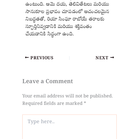
ఉంటుంది. ఆమె దయ, తెలివితేటలు మరియు
సానుకూల ప్రభావం చూపడంలో అచంచలమైన
నిబద్ధతతో, రియా సింఘా రాబోయే తరాలకు
స్ఫూర్తినివ్వడానికి మరియు శక్తివంతం
చేయడానికి సిద్ధంగా ఉంది.
PREVIOUS
NEXT
Leave a Comment
Your email address will not be published.
Required fields are marked
*
Type
here..