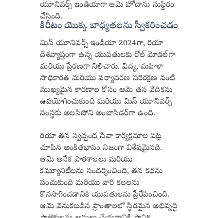
యూనివర్స్ ఇండియాగా ఆమె హోదాను సుస్థిరం
చేసింది.
కిరీటం యొక్క బాధ్యతలను స్వీకరించడం
మిస్ యూనివర్స్ ఇండియా 2024గా, రియా
దేశవ్యాప్తంగా ఉన్న యువతులకు రోల్ మోడల్‌గా
మరియు ప్రేరణగా నిలిచారు. విద్య, మహిళా
సాధికారత మరియు పర్యావరణ పరిరక్షణ వంటి
ముఖ్యమైన కారణాల కోసం ఆమె తన వేదికను
ఉపయోగించుకుంది మరియు మిస్ యూనివర్స్
సంస్థకు అలసిపోని అంబాసిడర్‌గా ఉంది.
రియా తన స్వచ్ఛంద సేవా కార్యక్రమాల పట్ల
చూపిన అంకితభావం నిజంగా విశేషమైనది.
ఆమె అనేక పాఠశాలలు మరియు
కమ్యూనిటీలను సందర్శించింది, తన కథను
పంచుకుంది మరియు వారి కలలను
కొనసాగించడానికి యువతులను ప్రేరేపించింది.
ఆమె వెనుకబడిన ప్రాంతాలలో స్థిరమైన అభివృద్ధి