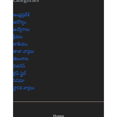
Categories
ఆంధ్రప్రదేశ్
ఆరోగ్యం
ఉద్యోగాలు
క్రీడలు
జాతీయం
తాజా వార్తలు
తెలంగాణ
బిజినెస్
లైఫ్ స్టైల్
సినిమా
స్థానిక వార్తలు
Home