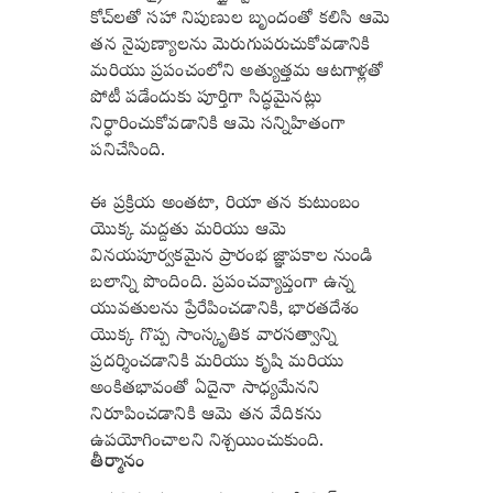
కోచ్‌లతో సహా నిపుణుల బృందంతో కలిసి ఆమె
తన నైపుణ్యాలను మెరుగుపరుచుకోవడానికి
మరియు ప్రపంచంలోని అత్యుత్తమ ఆటగాళ్లతో
పోటీ పడేందుకు పూర్తిగా సిద్ధమైనట్లు
నిర్ధారించుకోవడానికి ఆమె సన్నిహితంగా
పనిచేసింది.
ఈ ప్రక్రియ అంతటా, రియా తన కుటుంబం
యొక్క మద్దతు మరియు ఆమె
వినయపూర్వకమైన ప్రారంభ జ్ఞాపకాల నుండి
బలాన్ని పొందింది. ప్రపంచవ్యాప్తంగా ఉన్న
యువతులను ప్రేరేపించడానికి, భారతదేశం
యొక్క గొప్ప సాంస్కృతిక వారసత్వాన్ని
ప్రదర్శించడానికి మరియు కృషి మరియు
అంకితభావంతో ఏదైనా సాధ్యమేనని
నిరూపించడానికి ఆమె తన వేదికను
ఉపయోగించాలని నిశ్చయించుకుంది.
తీర్మానం