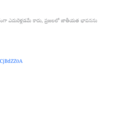
్థిరంగా ఎదురెళ్లడమే కాదు, ప్రజలలో జాతీయత భావనను
kCjBdZZ0A