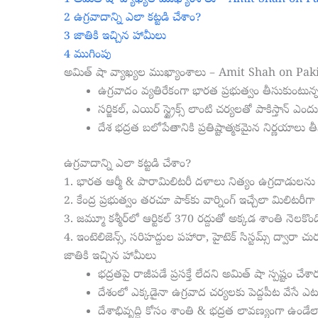
1
అమిత్ షా వ్యాఖ్యల ముఖ్యాంశాలు – Amit Shah on P
2
ఉగ్రవాదాన్ని ఎలా కట్టడి చేశాం?
3
జాతికి ఇచ్చిన హామీలు
4
ముగింపు
అమిత్ షా వ్యాఖ్యల ముఖ్యాంశాలు – Amit Shah on Pak
ఉగ్రవాదం వ్యతిరేకంగా భారత ప్రభుత్వం తీసుకుంటున్
సర్జికల్, ఎయిర్ స్ట్రైక్స్ లాంటి చర్యలతో పాకిస్తాన్ 
దేశ భద్రత బలోపేతానికి ప్రతిష్టాత్మకమైన నిర్ణయాలు త
ఉగ్రవాదాన్ని ఎలా కట్టడి చేశాం?
1. భారత ఆర్మీ & పారామిలిటరీ దళాలు నిత్యం ఉగ్రదాడులను
2. కేంద్ర ప్రభుత్వం తరచూ పాక్‌కు వార్నింగ్ ఇచ్చేలా మిలిటరీగా స
3. జమ్మూ కశ్మీర్‌లో ఆర్టికల్ 370 రద్దుతో అక్కడ శాంతి నెలకొంద
4. ఇంటెలిజెన్స్, సరిహద్దుల పహారా, హైటెక్ సిస్టమ్స్ ద్వారా చుర
జాతికి ఇచ్చిన హామీలు
భద్రతపై రాజీపడే ప్రసక్తే లేదని అమిత్ షా స్పష్టం చేశార
దేశంలో ఎక్కడైనా ఉగ్రవాద చర్యలకు పెద్దపీట వేసే ఎ
దేశాభివృద్ధి కోసం శాంతి & భద్రత లావణ్యంగా ఉండేలా