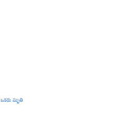
: ఒకరు మృతి