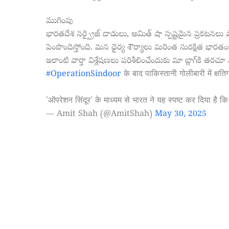
ముగింపు
భారతదేశ సర్ప్రైజ్ దాడులు, అమిత్ షా స్పష్టమైన ప్రకటనలు
పెంపొందిస్తోంది. మన ధైర్య శౌర్యాలు మరింత సురక్షిత భారతంక
ఇలాంటి వార్తా విశ్లేషణలు పరిశీలించేందుకు మా బ్లాగ్‌కి తరచ
#OperationSindoor
के बाद पाकिस्तानी गोलीबारी में क्षति
'ऑपरेशन सिंदूर' के माध्यम से भारत ने यह स्पष्ट कर दिया है 
— Amit Shah (@AmitShah)
May 30, 2025