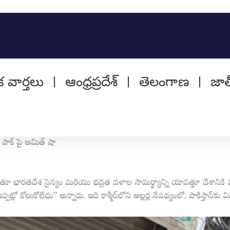
ిక వార్తలు
ఆంధ్రప్రదేశ్
తెలంగాణ
జా
 పాక్ పై అమిత్ షా
ుతూ భారతదేశ సైన్యం మరియు భద్రత దళాల సామర్థ్యాన్ని యావత్తూ దేశానిక
్లో కోలుకోలేదు’’ అన్నారు. ఇది కాశ్మీర్‌లోని అల్లర్ల నేపథ్యంలో, పాకిస్తాన్‌క