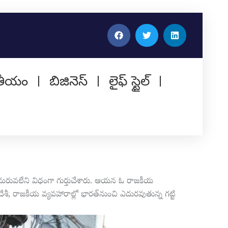
తీయం
బిజినెస్
లైఫ్ స్టైల్
ి మరువలేని విధంగా గుర్తుచేశారు. ఆయన ఓ రాజకీయ
ు విదేశీ, రాజకీయ వ్యవహారాల్లో భారత్‌నుంచి ఎదురవుతున్న గట్టి