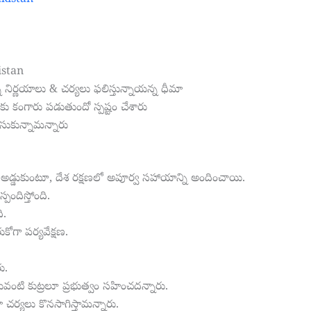
akistan
istan
న నిర్ణయాలు & చర్యలు ఫలిస్తున్నాయన్న ధీమా
ఎందుకు కంగారు పడుతుందో స్పష్టం చేశారు
ీసుకున్నామన్నారు
 అడ్డుకుంటూ, దేశ రక్షణలో అపూర్వ సహాయాన్ని అందించాయి.
్పందిస్తోంది.
ి.
ుకోగా పర్యవేక్షణ.
ు.
టువంటి కుట్రలూ ప్రభుత్వం సహించదన్నారు.
 చర్యలు కొనసాగిస్తామన్నారు.