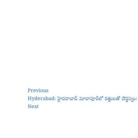
Previous
Hyderabad: హైదరాబాద్ మాదాపూర్‌లో కత్తులతో దౌర్జన్యం
Next