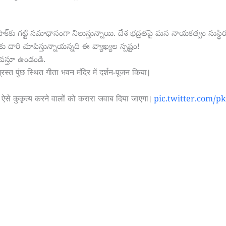
 పాక్‌కు గట్టి సమాధానంగా నిలుస్తున్నాయి. దేశ భద్రతపై మన నాయకత్వం సుస
ు దారి చూపిస్తున్నాయన్నది ఈ వ్యాఖ్యల స్పష్టం!
ూ వస్తూ ఉండండి.
ग्रस्त पुंछ स्थित गीता भवन मंदिर में दर्शन-पूजन किया।
कि ऐसे कुकृत्य करने वालों को करारा जवाब दिया जाएगा।
pic.twitter.com/p