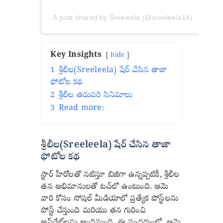
A post shared by Sreeleela (@sreeleela14)
Key Insights
hide
1
శ్రీలీల(Sreeleela) షేర్ చేసిన తాజా
ఫోటోల కథ
2
శ్రీలీల తదుపరి సినిమాలు
3
Read more:
శ్రీలీల(Sreeleela) షేర్ చేసిన తాజా
ఫోటోల కథ
స్టార్ హీరోలతో నటిస్తూ బిజీగా ఉన్నప్పటికీ, శ్రీలీల
తన అభిమానులతో టచ్‌లో ఉంటుంది. ఆమె
వారి కోసం సోషల్ మీడియాలో ప్రత్యేక పోస్ట్‌లను
పోస్ట్ చేస్తుంది మరియు తన గురించి
అప్‌డేట్‌లను అందిస్తుంది. ఈ సందర్భంలో, ఆమె