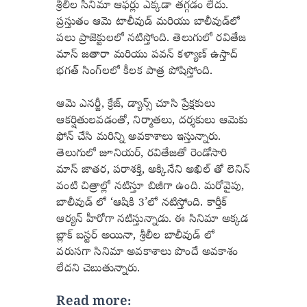
శ్రీలీల సినిమా ఆఫర్లు ఎక్కడా తగ్గడం లేదు.
ప్రస్తుతం ఆమె టాలీవుడ్ మరియు బాలీవుడ్‌లో
పలు ప్రాజెక్టులలో నటిస్తోంది. తెలుగులో రవితేజ
మాస్ జతారా మరియు పవన్ కళ్యాణ్ ఉస్తాద్
భగత్ సింగ్‌లలో కీలక పాత్ర పోషిస్తోంది.
ఆమె ఎనర్జీ, క్రేజ్, డ్యాన్స్ చూసి ప్రేక్షకులు
ఆకర్షితులవడంతో, నిర్మాతలు, దర్శకులు ఆమెకు
ఫోన్ చేసి మరిన్ని అవకాశాలు ఇస్తున్నారు.
తెలుగులో జూనియర్, రవితేజతో రెండోసారి
మాస్ జాతర, పరాశక్తి, అక్కినేని అఖిల్ తో లెనిన్
వంటి చిత్రాల్లో నటిస్తూ బిజీగా ఉంది. మరోవైపు,
బాలీవుడ్ లో ‘ఆషికి 3’లో నటిస్తోంది. కార్తీక్
ఆర్యన్ హీరోగా నటిస్తున్నాడు. ఈ సినిమా అక్కడ
బ్లాక్ బస్టర్ అయినా, శ్రీలీల బాలీవుడ్ లో
వరుసగా సినిమా అవకాశాలు పొందే అవకాశం
లేదని చెబుతున్నారు.
Read more: