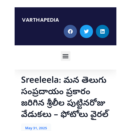
Skip
to
content
VARTHAPEDIA
Menu
Sreeleela: మన తెలుగు
సంప్రదాయం ప్రకారం
జరిగిన శ్రీలీల పుట్టినరోజు
వేడుకలు – ఫోటోలు వైరల్
May 31, 2025