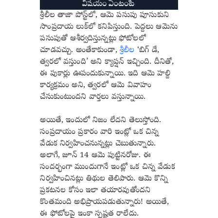
శ్రీలీల తాజా పోస్ట్‌లో, ఆమె పసుపు పూసుకుని
సాంప్రదాయ లుక్‌లో కనిపిస్తుంది. పెద్దలు ఆమెను
పసుపుతో ఆశీర్వదిస్తున్నట్లు ఫోటోలలో
చూడవచ్చు. అంతేకాకుండా,
శ్రీలీల
‘బిగ్ డే,
త్వరలో వస్తుంది’ అని క్యాప్షన్ ఇచ్చింది. దీనితో,
ఈ పుకార్లు ఊపందుకున్నాయి. ఇది ఆమె హల్ది
కార్యక్రమం అని, త్వరలో ఆమె వివాహం
చేసుకుంటుందని వార్తలు వస్తున్నాయి.
అయితే, ఇందులో నిజం లేదని తెలుస్తోంది.
సంప్రదాయం ప్రకారం వారి ఇంట్లో ఒక చిన్న
వేడుక నిర్వహించనున్నట్లు చెబుతున్నారు.
అలాగే, జూన్ 14 ఆమె పుట్టినరోజు. ఈ
సందర్భంగా ముందుగానే ఇంట్లో ఒక చిన్న వేడుక
నిర్వహించినట్లు తిథుల తెలిపారు. ఆమె కొన్ని
ప్రకటనల కోసం ఇలా తయారవుతోందని
కొంతమంది అభిప్రాయపడుతున్నారు! అయితే,
ఈ ఫోటోలపై ఇంకా స్పష్టత రాలేదు.