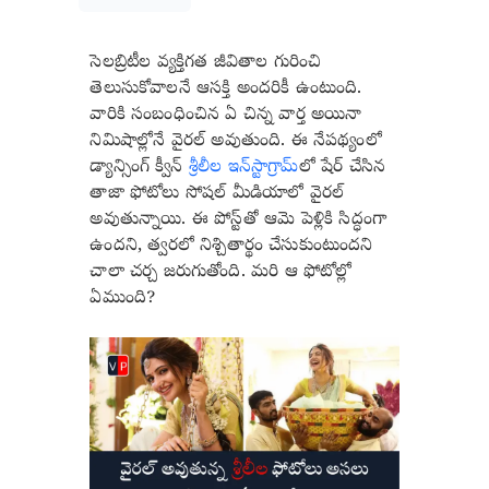
సెలబ్రిటీల వ్యక్తిగత జీవితాల గురించి
తెలుసుకోవాలనే ఆసక్తి అందరికీ ఉంటుంది.
వారికి సంబంధించిన ఏ చిన్న వార్త అయినా
నిమిషాల్లోనే వైరల్ అవుతుంది. ఈ నేపథ్యంలో
డ్యాన్సింగ్ క్వీన్
శ్రీలీల ఇన్‌స్టాగ్రామ్‌
లో షేర్ చేసిన
తాజా ఫోటోలు సోషల్ మీడియాలో వైరల్
అవుతున్నాయి. ఈ పోస్ట్‌తో ఆమె పెళ్లికి సిద్ధంగా
ఉందని, త్వరలో నిశ్చితార్థం చేసుకుంటుందని
చాలా చర్చ జరుగుతోంది. మరి ఆ ఫోటోల్లో
ఏముంది?