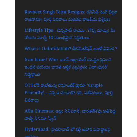
Ravneet Singh Bittu Resigns: రవ్‌నీత్ సింగ్ బిట్టూ
రాజీనామా: పూర్తి వివరాలు మరియు రాజకీయ విశ్లేషణ
Lifestyle Tips : చిన్నపాటి సాయం.. గొప్ప మార్పు! మీ
రోజును మార్చే 10 సులభమైన పద్ధతులు
What is Delimitation? డీలిమిటేషన్ అంటే ఏమిటి ?
Iran-Israel War: ఇరాన్-ఇజ్రాయెల్ యుద్ధం ప్రపంచ
ఇంధన మరియు భారత ఆర్థిక వ్యవస్థను ఎలా పునర్
నిర్మిస్తోంది
OTTలోకి రాబోతున్న రొమాంటిక్ డ్రామా ‘Couple
Friendly’ – ఎక్కడ చూడాలి? కథ, నటీనటులు, పూర్తి
వివరాలు
Allu Cinemas: అల్లు సినిమాస్, భారతదేశపు అతిపెద్ద
డాల్బీ సినిమా స్క్రీన్‌
Hyderabad: హైదరాబాద్‌ లో కల్తీ ఆహార పదార్థాలపై