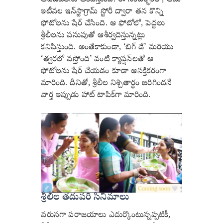
ఇటీవల ఇన్‌స్టాగ్రామ్ స్టోరీ ద్వారా తన కొన్ని
ఫోటోలను షేర్ చేసింది. ఆ ఫోటోలో, పెద్దలు
శ్రీలీలను పసుపుతో ఆశీర్వదిస్తున్నట్లు
కనిపిస్తుంది. అంతేకాకుండా, ‘బిగ్ డే’ మరియు
‘త్వరలో వస్తోంది’ వంటి క్యాప్షన్‌లతో ఆ
ఫోటోలను షేర్ చేయడం కూడా ఆసక్తికరంగా
మారింది. దీనితో, శ్రీలీల నిశ్చితార్థం జరిగిందనే
వార్త ఇప్పుడు హాట్ టాపిక్‌గా మారింది.
శ్రీలీల తదుపరి సినిమాలు
వరుసగా పరాజయాలు ఎదుర్కొంటున్నప్పటికీ,