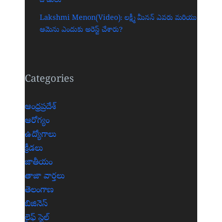
దాడులు
Lakshmi Menon(Video): లక్ష్మీ మీనన్ ఎవరు మరియు
ఆమెను ఎందుకు అరెస్ట్ చేశారు?
Categories
ఆంధ్రప్రదేశ్
ఆరోగ్యం
ఉద్యోగాలు
క్రీడలు
జాతీయం
తాజా వార్తలు
తెలంగాణ
బిజినెస్
లైఫ్ స్టైల్