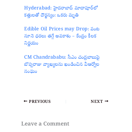
Hyderabad: హైదరాబాద్ మాదాపూర్‌లో
కత్తులతో దౌర్జన్యం: ఒకరు మృతి
Edible Oil Prices may Drop: వంట
నూనె ధరలు తగ్గే అవకాశం – కేంద్రం కీలక
నిర్ణయం
CM Chandrababu: సీఎం చంద్రబాబుపై
బొప్పరాజు వ్యాఖ్యలను ఖండించిన వీఆర్వోల
సంఘం
PREVIOUS
NEXT
Leave a Comment