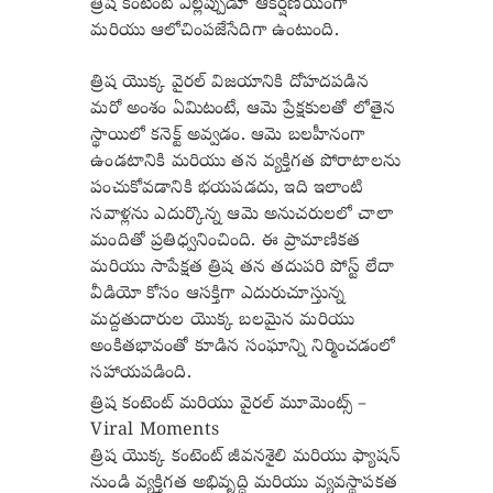
త్రిష కంటెంట్ ఎల్లప్పుడూ ఆకర్షణీయంగా
మరియు ఆలోచింపజేసేదిగా ఉంటుంది.
త్రిష యొక్క వైరల్ విజయానికి దోహదపడిన
మరో అంశం ఏమిటంటే, ఆమె ప్రేక్షకులతో లోతైన
స్థాయిలో కనెక్ట్ అవ్వడం. ఆమె బలహీనంగా
ఉండటానికి మరియు తన వ్యక్తిగత పోరాటాలను
పంచుకోవడానికి భయపడదు, ఇది ఇలాంటి
సవాళ్లను ఎదుర్కొన్న ఆమె అనుచరులలో చాలా
మందితో ప్రతిధ్వనించింది. ఈ ప్రామాణికత
మరియు సాపేక్షత త్రిష తన తదుపరి పోస్ట్ లేదా
వీడియో కోసం ఆసక్తిగా ఎదురుచూస్తున్న
మద్దతుదారుల యొక్క బలమైన మరియు
అంకితభావంతో కూడిన సంఘాన్ని నిర్మించడంలో
సహాయపడింది.
త్రిష కంటెంట్ మరియు వైరల్ మూమెంట్స్ –
Viral Moments
త్రిష యొక్క కంటెంట్ జీవనశైలి మరియు ఫ్యాషన్
నుండి వ్యక్తిగత అభివృద్ధి మరియు వ్యవస్థాపకత