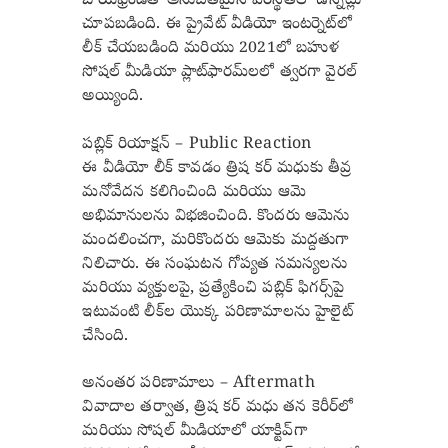
బాయ్‌ఫ్రెండ్‌తో అనుచితమైన పరిస్థితిలో ఉన్నట్లు
చూపబడింది. ఈ ప్రైవేట్ వీడియో ఇంటర్నెట్‌లో
లీక్ చేయబడింది మరియు 2021లో బహుళ
సోషల్ మీడియా ప్లాట్‌ఫారమ్‌లలో త్వరగా వైరల్
అయ్యింది.
పబ్లిక్ రియాక్షన్ – Public Reaction
ఈ వీడియో లీక్ కావడం త్రిష కర్ మధుకు తీవ్ర
మనోవేదన కలిగించింది మరియు ఆమె
అభిమానులను విభజించింది. కొందరు ఆమెను
మందలించగా, మరికొందరు ఆమెకు మద్దతుగా
నిలిచారు. ఈ సంఘటన గోప్యత సమస్యలను
మరియు వ్యక్తులపై, ప్రత్యేకించి పబ్లిక్ ఫిగర్స్‌పై
ఇటువంటి లీక్‌ల యొక్క పరిణామాలను హైలైట్
చేసింది.
అనంతర పరిణామాలు – Aftermath
వివాదాల తర్వాత, త్రిష కర్ మధు తన కెరీర్‌లో
మరియు సోషల్ మీడియాలో యాక్టివ్‌గా