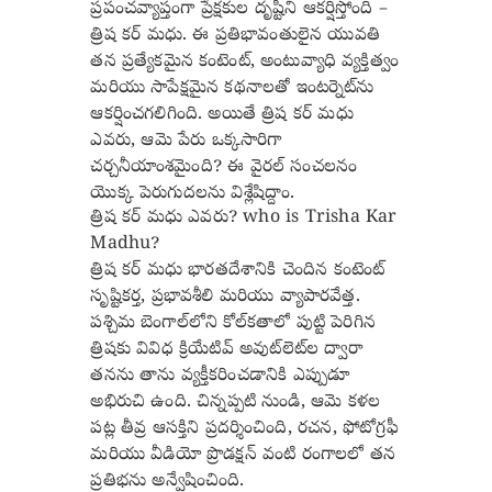
ప్రపంచవ్యాప్తంగా ప్రేక్షకుల దృష్టిని ఆకర్షిస్తోంది –
త్రిష కర్ మధు. ఈ ప్రతిభావంతులైన యువతి
తన ప్రత్యేకమైన కంటెంట్, అంటువ్యాధి వ్యక్తిత్వం
మరియు సాపేక్షమైన కథనాలతో ఇంటర్నెట్‌ను
ఆకర్షించగలిగింది. అయితే త్రిష కర్ మధు
ఎవరు, ఆమె పేరు ఒక్కసారిగా
చర్చనీయాంశమైంది? ఈ వైరల్ సంచలనం
యొక్క పెరుగుదలను విశ్లేషిద్దాం.
త్రిష కర్ మధు ఎవరు? who is Trisha Kar
Madhu?
త్రిష కర్ మధు భారతదేశానికి చెందిన కంటెంట్
సృష్టికర్త, ప్రభావశీలి మరియు వ్యాపారవేత్త.
పశ్చిమ బెంగాల్‌లోని కోల్‌కతాలో పుట్టి పెరిగిన
త్రిషకు వివిధ క్రియేటివ్ అవుట్‌లెట్‌ల ద్వారా
తనను తాను వ్యక్తీకరించడానికి ఎప్పుడూ
అభిరుచి ఉంది. చిన్నప్పటి నుండి, ఆమె కళల
పట్ల తీవ్ర ఆసక్తిని ప్రదర్శించింది, రచన, ఫోటోగ్రఫీ
మరియు వీడియో ప్రొడక్షన్ వంటి రంగాలలో తన
ప్రతిభను అన్వేషించింది.