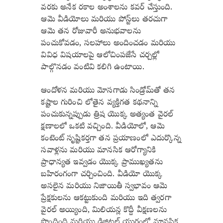
వరకు అనేక రకాల అంశాలను కవర్ చేస్తుంది.
ఆమె వీడియోలు మరియు పోస్ట్‌లు తరచుగా
ఆమె తన రోజువారీ అనుభవాలను
పంచుకోవడం, సలహాలు అందించడం మరియు
వివిధ విషయాలపై ఆలోచింపజేసే చర్చల్లో
పాల్గొనడం వంటివి కలిగి ఉంటాయి.
ఆందోళన మరియు మోసగాడు సిండ్రోమ్‌తో తన
కష్టాల గురించి లోతైన వ్యక్తిగత కథనాన్ని
పంచుకున్నప్పుడు త్రిష యొక్క అత్యంత వైరల్
క్షణాలలో ఒకటి వచ్చింది. వీడియోలో, ఆమె
కంటెంట్ సృష్టికర్తగా తన ప్రయాణంలో ఎదుర్కొన్న
సవాళ్లను మరియు మానసిక ఆరోగ్యానికి
ప్రాధాన్యత ఇవ్వడం యొక్క ప్రాముఖ్యతను
బహిరంగంగా చర్చించింది. వీడియో యొక్క
అసలైన మరియు నిజాయితీ స్వభావం ఆమె
ప్రేక్షకులను ఆకట్టుకుంది మరియు ఇది త్వరగా
వైరల్ అయ్యింది, మిలియన్ల కొద్దీ వీక్షణలను
పొందింది మరియు డిజిటల్ యుగంలో మానసిక