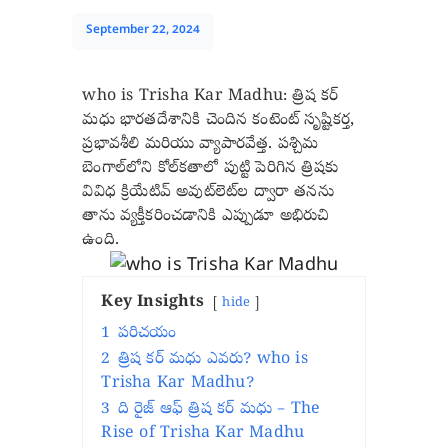
September 22, 2024
who is Trisha Kar Madhu: త్రిష కర్
మధు భారతదేశానికి చెందిన కంటెంట్ సృష్టికర్త,
ప్రభావశీలి మరియు వ్యాపారవేత్త. పశ్చిమ
బెంగాల్‌లోని కోల్‌కతాలో పుట్టి పెరిగిన త్రిషకు
వివిధ క్రియేటివ్ అవుట్‌లెట్‌ల ద్వారా తనను
తాను వ్యక్తీకరించడానికి ఎప్పుడూ అభిరుచి
ఉంది.
Key Insights
hide
1
పరిచయం
2
త్రిష కర్ మధు ఎవరు? who is
Trisha Kar Madhu?
3
ది రైజ్ ఆఫ్ త్రిష కర్ మధు – The
Rise of Trisha Kar Madhu