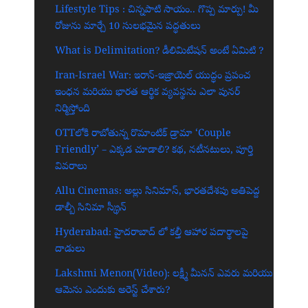
Lifestyle Tips : చిన్నపాటి సాయం.. గొప్ప మార్పు! మీ
రోజును మార్చే 10 సులభమైన పద్ధతులు
What is Delimitation? డీలిమిటేషన్ అంటే ఏమిటి ?
Iran-Israel War: ఇరాన్-ఇజ్రాయెల్ యుద్ధం ప్రపంచ
ఇంధన మరియు భారత ఆర్థిక వ్యవస్థను ఎలా పునర్
నిర్మిస్తోంది
OTTలోకి రాబోతున్న రొమాంటిక్ డ్రామా ‘Couple
Friendly’ – ఎక్కడ చూడాలి? కథ, నటీనటులు, పూర్తి
వివరాలు
Allu Cinemas: అల్లు సినిమాస్, భారతదేశపు అతిపెద్ద
డాల్బీ సినిమా స్క్రీన్‌
Hyderabad: హైదరాబాద్‌ లో కల్తీ ఆహార పదార్థాలపై
దాడులు
Lakshmi Menon(Video): లక్ష్మీ మీనన్ ఎవరు మరియు
ఆమెను ఎందుకు అరెస్ట్ చేశారు?