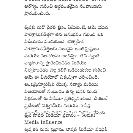
ఆరోగ్యం గురించి అర్ధవంతమైన సంభాషణను
ప్రారంభించింది.
త్రిషకు మరో వైరల్ క్షణం ఏమిటంటే, ఆమె యువ
పారిశ్రామికవేత్తగా తన అనుభవం గురించి ఒక
వీడియోను పంచుకుంది. ఔత్సాహిక
పారిశ్రామికవేత్తలకు విలువైన అంతర్దృష్టులు
మరియు సలహాలను అందిస్తూ, తన స్వంత
వ్యాపారాన్ని ప్రారంభించడం మరియు
నిర్వహించడం వల్ల కలిగే ఒడిదుడుకుల గురించి
ఆమె ఈ వీడియోలో నిక్కచ్చిగా చర్చించింది.
ఆంట్రప్రెన్యూర్‌షిప్ యొక్క సవాళ్లు మరియు
విజయాలతో సంబంధం ఉన్న అనేక మంది
వీక్షకులతో ఈ వీడియో ప్రతిధ్వనించింది, డిజిటల్
ప్రదేశంలో విశ్వసనీయ మరియు సాపేక్ష
వాయిస్‌గా త్రిష స్థితిని మరింత పటిష్టం చేసింది.
త్రిష
సోషల్ మీడియా
ప్రభావం – Social
Media Influence
త్రిష కర్ మధు ప్రభావం సోషల్ మీడియా పరిధికి