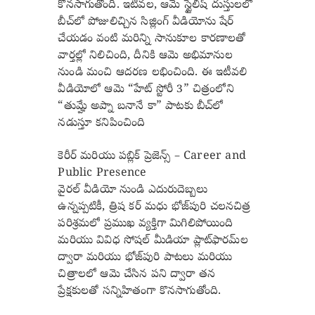
కొనసాగుతోంది. ఇటీవల, ఆమె స్టైలిష్ దుస్తులలో
బీచ్‌లో పోజులిచ్చిన సిజ్లింగ్ వీడియోను షేర్
చేయడం వంటి మరిన్ని సానుకూల కారణాలతో
వార్తల్లో నిలిచింది, దీనికి ఆమె అభిమానుల
నుండి మంచి ఆదరణ లభించింది. ఈ ఇటీవలి
వీడియోలో ఆమె “హేట్ స్టోరీ 3” చిత్రంలోని
“తుమ్హే అప్నా బనానే కా” పాటకు బీచ్‌లో
నడుస్తూ కనిపించింది
కెరీర్ మరియు పబ్లిక్ ప్రెజెన్స్ – Career and
Public Presence
వైరల్ వీడియో నుండి ఎదురుదెబ్బలు
ఉన్నప్పటికీ, త్రిష కర్ మధు భోజ్‌పురి చలనచిత్ర
పరిశ్రమలో ప్రముఖ వ్యక్తిగా మిగిలిపోయింది
మరియు వివిధ సోషల్ మీడియా ప్లాట్‌ఫారమ్‌ల
ద్వారా మరియు భోజ్‌పురి పాటలు మరియు
చిత్రాలలో ఆమె చేసిన పని ద్వారా తన
ప్రేక్షకులతో సన్నిహితంగా కొనసాగుతోంది.