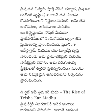
త్రిష తన విద్యను పూర్తి చేసిన తర్వాత, త్రిష ఒక
కంటెంట్ సృష్టికర్త కావాలనే తన కలలను
కొనసాగించాలని నిర్ణయించుకుంది. ఆమె తన
ఆలోచనలు, అనుభవాలు మరియు
అంతర్దృష్టులను సోషల్ మీడియా
ప్లాట్‌ఫారమ్‌లలో పంచుకోవడం ద్వారా తన
ప్రయాణాన్ని ప్రారంభించింది, ప్రధానంగా
ఇన్‌స్టాగ్రామ్ మరియు యూట్యూబ్‌పై దృష్టి
సారించింది. ఆమె ప్రామాణికమైన మరియు
సాపేక్షమైన విధానం ఆమె పెరుగుతున్న
ప్రేక్షకులతో త్వరగా ప్రతిధ్వనించింది మరియు
ఆమె నమ్మకమైన అనుచరులను నిర్మించడం
ప్రారంభించింది.
ది రైజ్ ఆఫ్ త్రిష కర్ మధు – The Rise of
Trisha Kar Madhu
త్రిష కీర్తికి ఎదగడానికి అనేక అంశాలు
కారణమని చెప్పవచ్చు, అయితే అత్యంత