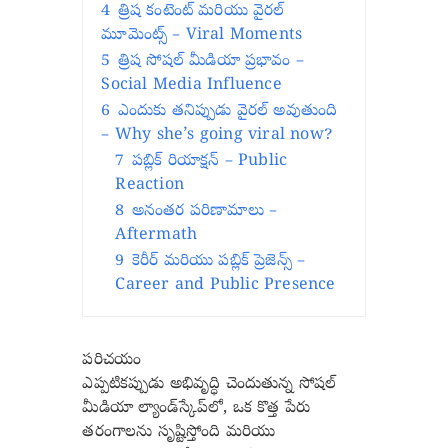
4
త్రిష కంటెంట్ మరియు వైరల్
మూమెంట్స్ – Viral Moments
5
త్రిష సోషల్ మీడియా ప్రభావం –
Social Media Influence
6
ఎందుకు తనిప్పుడు వైరల్ అవుతుంది
– Why she’s going viral now?
7
పబ్లిక్ రియాక్షన్ – Public
Reaction
8
అనంతర పరిణామాలు –
Aftermath
9
కెరీర్ మరియు పబ్లిక్ ప్రెజెన్స్ –
Career and Public Presence
పరిచయం
ఎప్పటికప్పుడు అభివృద్ధి చెందుతున్న సోషల్
మీడియా ల్యాండ్‌స్కేప్‌లో, ఒక కొత్త పేరు
తరంగాలను సృష్టిస్తోంది మరియు