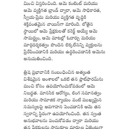
మించి విస్తరించింది. ఆమె కంటెంట్ మరియు
ఆమె వ్యక్తిగత బ్రాండ్ ద్వారా, ఆమె సాధికారత,
స్వీయ-ప్రేమ మరియు వ్యక్తిగత వృద్ధికి
శక్తివంతమైన వాయిస్‌గా మారింది. లోతైన
స్థాయిలో ఆమె ప్రేక్షకులతో కనెక్ట్ అయ్యే ఆమె
సామర్థ్యం, ఆమె మాటల్లో ఓదార్పు మరియు
మార్గదర్శకత్వం పొందిన లెక్కలేనన్ని వ్యక్తులను
ప్రేరేపించడానికి మరియు ఉద్ధరించడానికి ఆమెను
అనుమతించింది.
త్రిష ప్రభావానికి సంబంధించిన అత్యంత
విశేషమైన అంశాలలో ఒకటి తన ప్లాట్‌ఫారమ్‌ను
మంచి కోసం ఉపయోగించుకోవడంలో ఆమె
నిబద్ధత. మానసిక ఆరోగ్యం, లింగ సమానత్వం
మరియు సామాజిక న్యాయం వంటి ముఖ్యమైన
సమస్యలపై అవగాహన పెంచడానికి ఆమె తన
స్వరాన్ని స్థిరంగా ఉపయోగించింది. తన స్వంత
అనుభవాలను పంచుకోవడం ద్వారా మరియు
తన ప్రేక్షకులను సానుకూల మార్పుల ఏజెంట్లుగా