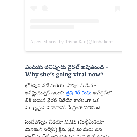
A post shared by Trisha Kar (@trishakarmadhuofficial)
ఎందుకు తనిప్పుడు వైరల్ అవుతుంది –
Why she’s going viral now?
భోజ్‌పురి నటి మరియు సోషల్ మీడియా
ఇన్‌ఫ్లుయెన్సర్ అయిన
త్రిష కర్ మధు
ఆన్‌లైన్‌లో
లీక్ అయిన వైరల్ వీడియో కారణంగా ఒక
ముఖ్యమైన వివాదానికి కేంద్రంగా నిలిచింది.
సందేహాస్పద వీడియో MMS (మల్టీమీడియా
మెసేజింగ్ సర్వీస్) క్లిప్, త్రిష కర్ మధు తన