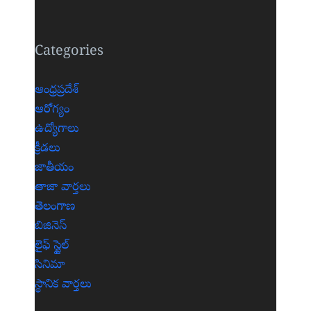
Categories
ఆంధ్రప్రదేశ్
ఆరోగ్యం
ఉద్యోగాలు
క్రీడలు
జాతీయం
తాజా వార్తలు
తెలంగాణ
బిజినెస్
లైఫ్ స్టైల్
సినిమా
స్థానిక వార్తలు