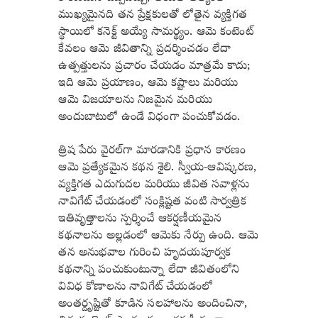
ముఖ్యమైనది తన ప్రేక్షకులతో లోతైన వ్యక్తిగత
స్థాయిలో కనెక్ట్ అయ్యే సామర్థ్యం. ఆమె కంటెంట్
కేవలం ఆమె జీవితాన్ని ప్రదర్శించడం లేదా
ఉత్పత్తులను ప్రచారం చేయడం మాత్రమే కాదు;
ఇది ఆమె ప్రయాణం, ఆమె కష్టాలు మరియు
ఆమె విజయాలను నిజమైన మరియు
అందుబాటులో ఉండే విధంగా పంచుకోవడం.
త్రిష పేరు వైరల్‌గా మారడానికి ప్రధాన కారణం
ఆమె ప్రత్యేకమైన కథన శైలి. స్వీయ-ఆవిష్కరణ,
వ్యక్తిగత ఎదుగుదల మరియు జీవిత సవాళ్లను
నావిగేట్ చేయడంలో సంక్లిష్టత వంటి సార్వత్రిక
ఇతివృత్తాలను స్పర్శించే ఆకర్షణీయమైన
కథనాలను అల్లడంలో ఆమెకు నేర్పు ఉంది. ఆమె
తన అనుభవాల గురించి హృదయపూర్వక
కథనాన్ని పంచుకుంటున్నా లేదా జీవితంలోని
వివిధ కోణాలను నావిగేట్ చేయడంలో
అంతర్దృష్టితో కూడిన సలహాలను అందించినా,