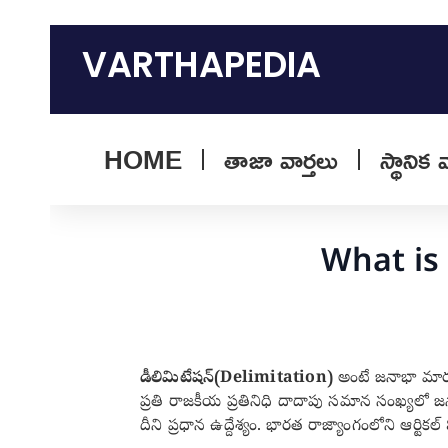
Skip
to
VARTHAPEDIA
content
HOME
తాజా వార్తలు
స్థానిక 
What is 
డీలిమిటేషన్(Delimitation)
అంటే జనాభా మార్ప
ప్రతి రాజకీయ ప్రతినిధి దాదాపు సమాన సంఖ్యలో జన
దీని ప్రధాన ఉద్దేశ్యం. భారత రాజ్యాంగంలోని ఆర్టి