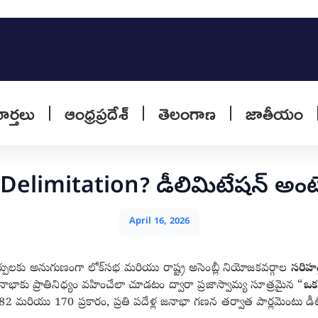
వార్తలు
ఆంధ్రప్రదేశ్
తెలంగాణ
జాతీయం
Delimitation? డీలిమిటేషన్ అంట
April 16, 2026
ులకు అనుగుణంగా లోక్‌సభ మరియు రాష్ట్ర అసెంబ్లీ నియోజకవర్గాల
సరిహద
ాభాకు ప్రాతినిధ్యం వహించేలా చూడటం ద్వారా ప్రజాస్వామ్య సూత్రమైన “
ఒక 
కల్ 82 మరియు 170 ప్రకారం, ప్రతి పదేళ్ల జనాభా గణన తర్వాత పార్లమెంటు డీల