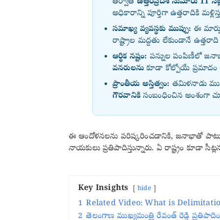
తర్వాత
ఉత్తరప్రదేశ్ సుమారు 11 సీట
అధికారాన్ని పూర్తిగా ఉత్తరాదికి మళ్లిస్
సమాఖ్య వ్యవస్థకు ముప్పు:
ఈ మార్ప
రాష్ట్రాల మద్దతు లేకుండానే ఉత్తరా
ఆర్థిక నష్టం:
పన్నుల పంపిణీలో జనాభా 
వనరులను
కూడా కోల్పోయే ప్రమాదం
ప్రాంతీయ అస్తిత్వం:
తమిళనాడు ముఖ్య
గౌరవానికి
సంబంధించిన అంశంగా చూస్తు
ఈ ఆందోళనలను పరిష్కరించడానికి, జనాభాతో పాటు
నాయకులు ప్రతిపాదిస్తున్నారు. ఏ రాష్ట్రం కూడా సీట
Key Insights
hide
1
Related Video: What is Delimitati
2
తెలంగాణ ముఖ్యమంత్రి రేవంత్ రెడ్డి ప్రతిప