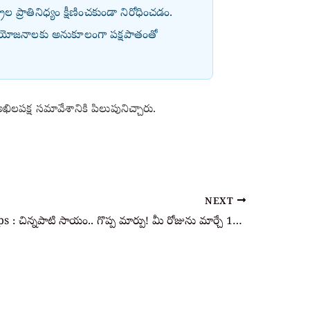
ట్రాల ప్రాతినిధ్యం క్షీణించకుండా నిరోధించడం.
్రయోజనాలకు అనుకూలంగా పక్షపాతంతో
ిలపక్ష సమావేశానికి పిలుపునిచ్చారు.
NEXT
Lifestyle Tips : చిన్నపాటి సాయం.. గొప్ప మార్పు! మీ రోజును మార్చే 10 సులభమైన పద్ధతులు