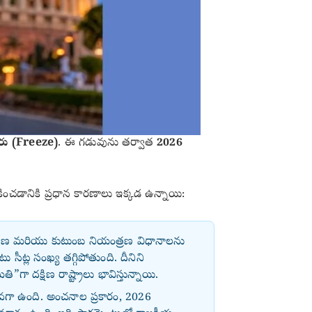
ారు (Freeze)
. ఈ గడువును తర్వాత
2026
రేకించడానికి ప్రధాన కారణాలు ఇక్కడ ఉన్నాయి:
యంత్రణ మరియు కుటుంబ నియంత్రణ విధానాలను
సీట్ల సంఖ్య తగ్గిపోతుంది. దీనిని
ా దక్షిణ రాష్ట్రాలు భావిస్తున్నాయి.
క్కువగా ఉంది. అంచనాల ప్రకారం, 2026