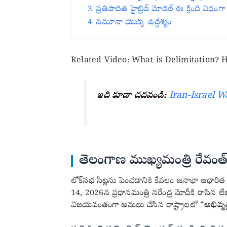
3
ప్రతిపాదిత హైబ్రిడ్ మోడల్ ఈ క్రింది విధంగా 
4
నమూనా యొక్క ఉద్దేశ్యం
Related Video: What is Delimitation? H
ఇది కూడా చదవండి:
Iran-Israel War
తెలంగాణ ముఖ్యమంత్రి రేవంత్ 
లోక్‌సభ సీట్లను పెంచడానికి కేవలం జనాభా ఆధారిత ప
14, 2026న ప్రధానమంత్రి నరేంద్ర మోదీకి రాసిన
విజయవంతంగా అమలు చేసిన రాష్ట్రాలలో “
అభివృద