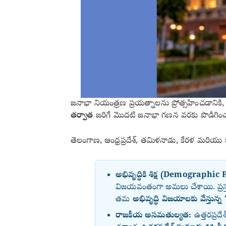
జనాభా నియంత్రణ ప్రయత్నాలను ప్రోత్సహించడానిక
తర్వాత
జరిగే మొదటి జనాభా గణన వరకు పొడిగించ
తెలంగాణ, ఆంధ్రప్రదేశ్, తమిళనాడు, కేరళ మరియు కర్
అభివృద్ధికి శిక్ష (Demographic
విజయవంతంగా అమలు చేశాయి. ప్రస్తుత
తమ
అభివృద్ధి విజయాలకు వేస్తున్న “
రాజకీయ అసమతుల్యత:
ఉత్తరప్రదే