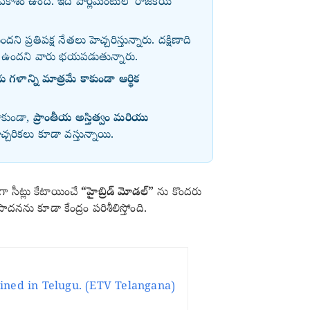
కాశం ఉంది. ఇది పార్లమెంటులో రాజకీయ
దని ప్రతిపక్ష నేతలు హెచ్చరిస్తున్నారు. దక్షిణాది
వకాశం ఉందని వారు భయపడుతున్నారు.
 గళాన్ని మాత్రమే కాకుండా ఆర్థిక
ాకుండా,
ప్రాంతీయ అస్తిత్వం మరియు
చ్చరికలు కూడా వస్తున్నాయి.
ా సీట్లు కేటాయించే
“హైబ్రిడ్ మోడల్”
ను కొందరు
ాదనను కూడా కేంద్రం పరిశీలిస్తోంది.
ined in Telugu. (ETV Telangana)