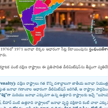
ి, 1976లో 1971 జనాభా లెక్కల ఆధారంగా సీట్ల కేటాయింపును
స్తంభింపజేశ
ారు.
ణాటక వంటి దక్షిణ రాష్ట్రాలు ఈ ప్రతిపాదిత డీలిమిటేషన్‌ను తీవ్రంగా వ్యతి
 Penalty):
దక్షిణ రాష్ట్రాలు గత కొన్ని దశాబ్దాలుగా జాతీయ జనాభా ని
 జనాభా గణాంకాల ఆధారంగా డీలిమిటేషన్ జరిగితే, ఆ రాష్ట్రాల పార్లమెంటు 
శిక్ష”గా
మరియు జనాభా ఎక్కువగా ఉన్న ఉత్తరాది రాష్ట్రాలకు ఇచ్చే “బహుమతి”గ
శ్, బీహార్ వంటి ఉత్తరాది రాష్ట్రాలలో జనాభా వృద్ధి దక్షిణాది కంటే చాలా ఎ