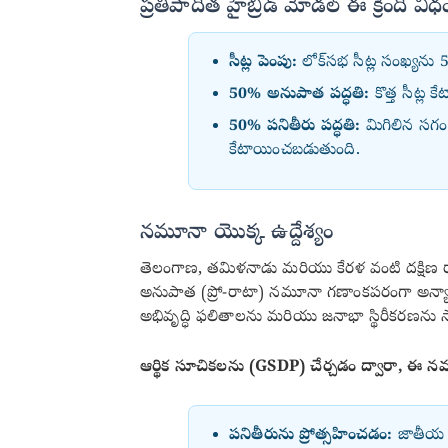
ప్రతిపాదిత హైబ్రిడ్ మోడల్ ఈ క్రింది విధ
సీట్ల పెంపు:
లోక్‌సభ సీట్ల సంఖ్యను
50% అనుపాత పద్ధతి:
కొత్త సీట్ల
50% పనితీరు పద్ధతి:
మిగిలిన సగ
కేటాయించబడుతుంది.
నమూనా యొక్క ఉద్దేశ్యం
తెలంగాణ, తమిళనాడు మరియు కేరళ వంటి దక్షిణ రాష
అనుపాత (ప్రో-రాటా) నమూనా గణాంకపరంగా అన్య
అభివృద్ధి ఫలితాలను మరియు జనాభా స్థిరీకరణను సాధి
ఆర్థిక సూచికలను (GSDP) చేర్చడం ద్వారా, ఈ నమూనా
పనితీరును ప్రోత్సహించడం:
జాతీయ ఖ