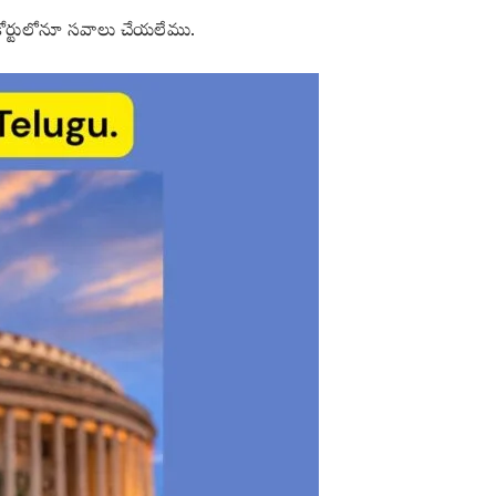
ఏ కోర్టులోనూ సవాలు చేయలేము.