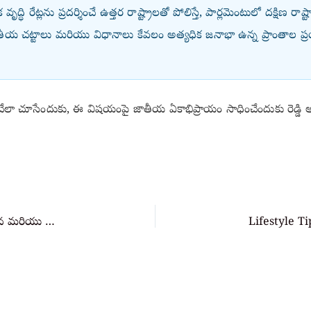
వృద్ధి రేట్లను ప్రదర్శించే ఉత్తర రాష్ట్రాలతో పోలిస్తే, పార్లమెంటులో దక్షిణ రాష్
ీయ చట్టాలు మరియు విధానాలు కేవలం అత్యధిక జనాభా ఉన్న ప్రాంతాల ప
చేలా చూసేందుకు, ఈ విషయంపై జాతీయ ఏకాభిప్రాయం సాధించేందుకు రెడ్డి అఖ
Iran-Israel War: ఇరాన్-ఇజ్రాయెల్ యుద్ధం ప్రపంచ ఇంధన మరియు భారత ఆర్థిక వ్యవస్థను ఎలా పునర్ నిర్మిస్తోంది