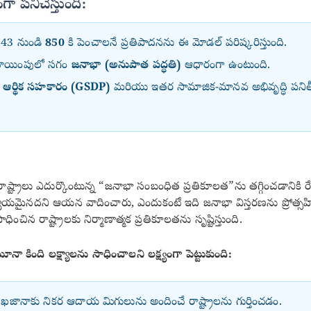
ంగా పనిచేస్తుంది:
 543 నుండి
850
కి పెంచాలనే ప్రతిపాదనను ఈ మోడల్ పరిష్కరిస్తుంది.
 కేటాయింపులో సగం
జనాభా (అనుపాత పద్ధతి)
ఆధారంగా ఉంటుంది.
ం
ఆర్థిక సహకారం (GSDP)
మరియు ఇతర సామాజిక-మానవ అభివృద్ధి పనిత
్ట్రాలు ఎదుర్కొంటున్న “జనాభా సంబంధిత ప్రతికూలత”ను తగ్గించడానికి రే
ాయమైనదని ఆయన వాదించారు, ఎందుకంటే ఇది జనాభా విస్తరణను ప్రోత్
ంచిన రాష్ట్రాలకు నిర్మాణాత్మక ప్రతికూలతను సృష్టిస్తుంది.
 కింది లక్ష్యాలను సాధించాలని లక్ష్యంగా పెట్టుకుంది:
జానాకు నికర ఆదాయ మిగులును అందించే రాష్ట్రాలను గుర్తించడం.