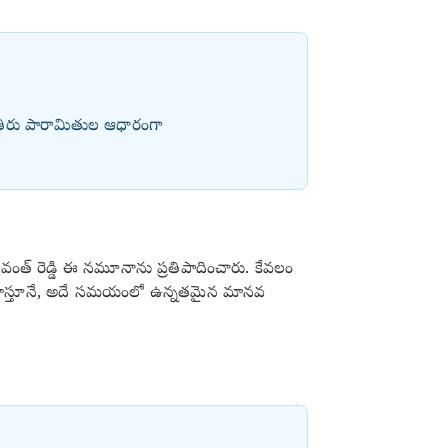
ీరు పారామితుల ఆధారంగా
వంత్ రెడ్డి ఈ నమూనాను ప్రతిపాదించారు. కేవలం
సహిస్తూనే, అదే సమయంలో ఉన్నతమైన మానవ