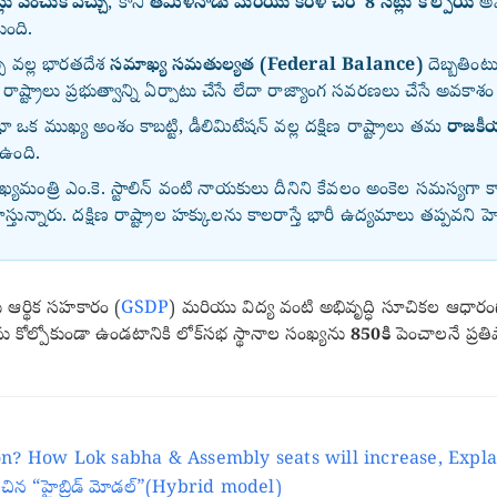
్లు పెంచుకోవచ్చు
, కానీ
తమిళనాడు మరియు కేరళ చెరో 8 సీట్లు కోల్పోయే
అవ
తుంది.
ు వల్ల భారతదేశ
సమాఖ్య సమతుల్యత (Federal Balance)
దెబ్బతింటుం
ది రాష్ట్రాలు ప్రభుత్వాన్ని ఏర్పాటు చేసే లేదా రాజ్యాంగ సవరణలు చేసే అ
ఒక ముఖ్య అంశం కాబట్టి, డీలిమిటేషన్ వల్ల దక్షిణ రాష్ట్రాలు తమ
రాజకీయ
 ఉంది.
మంత్రి ఎం.కె. స్టాలిన్ వంటి నాయకులు దీనిని కేవలం అంకెల సమస్యగా క
న్నారు. దక్షిణ రాష్ట్రాల హక్కులను కాలరాస్తే భారీ ఉద్యమాలు తప్పవని హె
 ఆర్థిక సహకారం (
GSDP
) మరియు విద్య వంటి అభివృద్ధి సూచికల ఆధారంగ
్లను కోల్పోకుండా ఉండటానికి లోక్‌సభ స్థానాల సంఖ్యను
850కి
పెంచాలనే ప్రతిప
on? How Lok sabha & Assembly seats will increase, Expla
ాదించిన “హైబ్రిడ్ మోడల్”(Hybrid model)