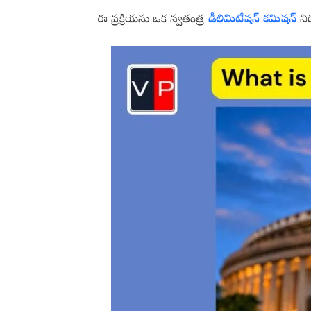
ఈ ప్రక్రియను ఒక స్వతంత్ర
డీలిమిటేషన్ కమిషన్
నిర