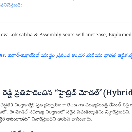
పనిచేస్తుంది:
ow Lok sabha & Assembly seats will increase, Explained 
: ఇరాన్-ఇజ్రాయెల్ యుద్ధం ప్రపంచ ఇంధన మరియు భారత ఆర్థిక వ్యవస్
రెడ్డి ప్రతిపాదించిన “హైబ్రిడ్ మోడల్”(Hyb
ద్ధతికి నిర్మాణాత్మక ప్రత్యామ్నాయంగా తెలంగాణ ముఖ్యమంత్రి రేవంత్ రెడ్డి
 లేఖలో, ఈ మోడల్ సమాఖ్య నిర్మాణంలో సరైన సమతుల్యతను నిర్ధారిస్తు
్ధికి ఆటంకాలను
” నివారిస్తుందని ఆయన వాదించారు.