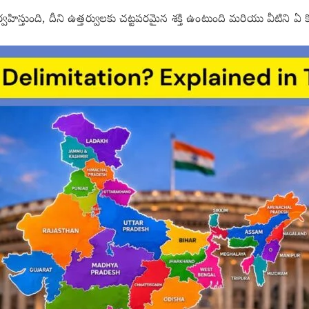
్వహిస్తుంది, దీని ఉత్తర్వులకు చట్టపరమైన శక్తి ఉంటుంది మరియు వీటిని 