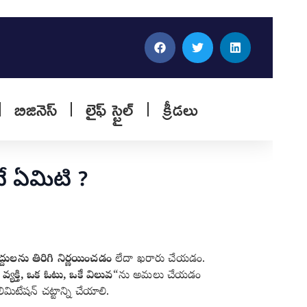
బిజినెస్
లైఫ్ స్టైల్
క్రీడలు
ే ఏమిటి ?
్దులను తిరిగి నిర్ణయించడం
లేదా ఖరారు చేయడం.
వ్యక్తి, ఒక ఓటు, ఒకే విలువ
“ను అమలు చేయడం
ిమిటేషన్ చట్టాన్ని చేయాలి.