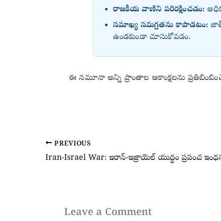
రాజకీయ వాణిని పరిరక్షించడం:
అధిక 
సమాఖ్య సమగ్రతను కాపాడటం:
జాత
ఉండకుండా చూసుకోవడం.
ఈ నమూనా అన్ని ప్రాంతాల ఆకాంక్షలను ప్రతిబింబిం
PREVIOUS
Leave a Comment