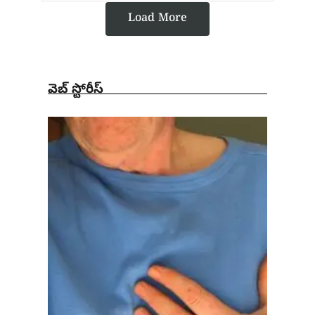
Load More
వెబ్ స్టోరీస్