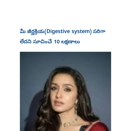
మీ జీర్ణక్రియ(Digestive system) సరిగా
లేదని సూచించే 10 లక్షణాలు