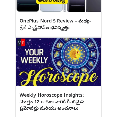
OnePlus Nord 5 Review – మధ్య-
శ్రేణి స్మార్ట్‌ఫోన్‌ల భవిష్యత్తు
Weekly Horoscope Insights:
మొత్తం 12 రాశుల వారికి కీలకమైన
ప్రమోషన్లు మరియు అంచనాలు