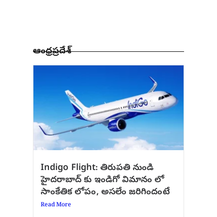
ఆంధ్రప్రదేశ్
Indigo Flight: తిరుపతి నుండి
హైదరాబాద్ కు ఇండిగో విమానం లో
సాంకేతిక లోపం, అసలేం జరిగిందంటే
Read More