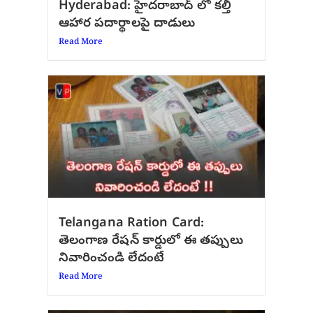
Hyderabad: హైదరాబాద్‌ లో కల్తీ
ఆహార పదార్థాలపై దాడులు
Read More
Telangana Ration Card:
తెలంగాణ రేషన్ కార్డులో ఈ తప్పులు
నివారించండి లేదంటే
Read More