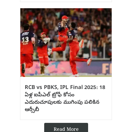
RCB vs PBKS, IPL Final 2025: 18
ఏళ్ల ఐపీఎల్ ట్రోఫీ కోసం
ఎదురుచూపులకు ముగింపు పలికిన
ఆర్సీబీ
Read More