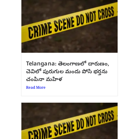
Telangana: తెలంగాణలో దారుణం,
చెవిలో పురుగుల మందు పోసి భర్తను
చంపినా మహిళ
Read More