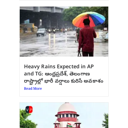
Heavy Rains Expected in AP
and TG: ఆంధ్రప్రదేశ్, తెలంగాణ
రాష్ట్రాల్లో భారీ వర్షాలు కురిసే అవకాశం
Read More