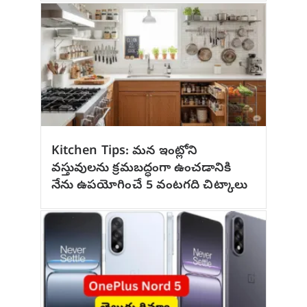
Kitchen Tips: మన ఇంట్లోని
వస్తువులను క్రమబద్ధంగా ఉంచడానికి
నేను ఉపయోగించే 5 వంటగది చిట్కాలు