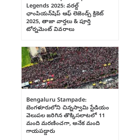
Legends 2025: వరల్డ్
ఛాంపియన్‌షిప్ ఆఫ్ లెజెండ్స్ క్రికెట్
2025, తాజా వార్తలు & పూర్తి
టోర్నమెంట్ వివరాలు
Bengaluru Stampade:
బెంగళూరులోని చిన్నస్వామి స్టేడియం
వెలుపల జరిగిన తొక్కిసలాటలో 11
మంది మరణించగా, అనేక మంది
గాయపడ్డారు