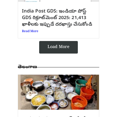
India Post GDS: ఇండియా పోస్ట్
GDS రిక్రూట్‌మెంట్ 2025: 21,413
ఖాళీలకు ఇప్పుడే దరఖాస్తు చేసుకోండి
Read More
Load More
తెలంగాణ