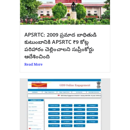
APSRTC: 2009 ప్రమాద బాధితుడి
కుటుంబానికి APSRTC ₹9 కోట్ల
పరిహారం చెల్లించాలని సుప్రీంకోర్టు
ఆదేశించింది
Read More