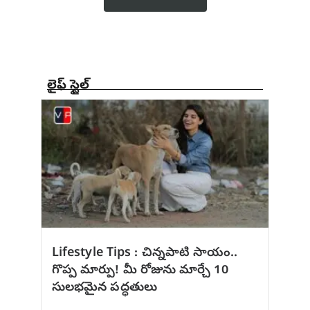
లైఫ్ స్టైల్
Lifestyle Tips : చిన్నపాటి సాయం..
గొప్ప మార్పు! మీ రోజును మార్చే 10
సులభమైన పద్ధతులు