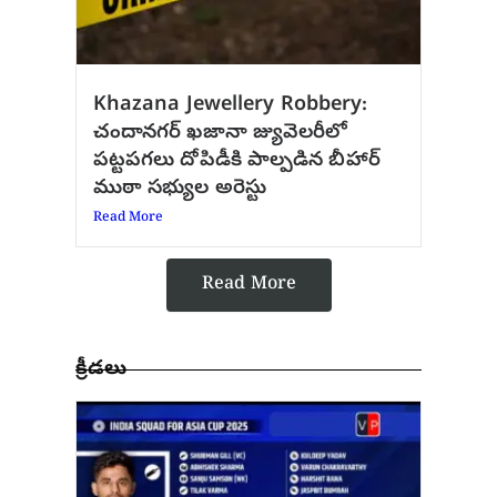
Khazana Jewellery Robbery:
చందానగర్ ఖజానా జ్యువెలరీలో
పట్టపగలు దోపిడీకి పాల్పడిన బీహార్
ముఠా సభ్యుల అరెస్టు
Read More
Read More
క్రీడలు