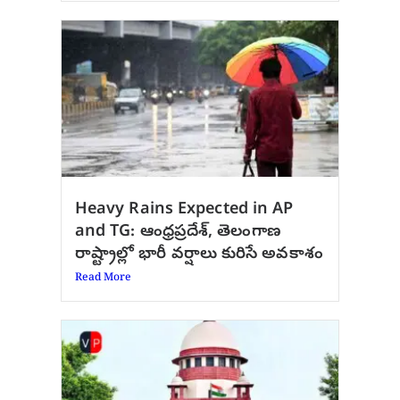
Heavy Rains Expected in AP
and TG: ఆంధ్రప్రదేశ్, తెలంగాణ
రాష్ట్రాల్లో భారీ వర్షాలు కురిసే అవకాశం
Read More