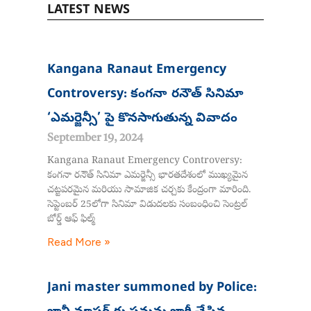
LATEST NEWS
Page
Page
Page
Page
Page
Kangana Ranaut Emergency
Controversy: కంగనా రనౌత్ సినిమా
‘ఎమర్జెన్సీ’ పై కొనసాగుతున్న వివాదం
September 19, 2024
Kangana Ranaut Emergency Controversy:
కంగనా రనౌత్ సినిమా ఎమర్జెన్సీ భారతదేశంలో ముఖ్యమైన
చట్టపరమైన మరియు సామాజిక చర్చకు కేంద్రంగా మారింది.
సెప్టెంబర్ 25లోగా సినిమా విడుదలకు సంబంధించి సెంట్రల్
బోర్డ్ ఆఫ్ ఫిల్మ్
Read More »
Jani master summoned by Police: