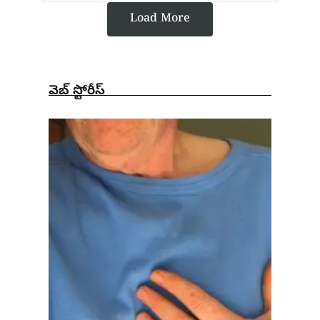
Load More
వెబ్ స్టోరీస్