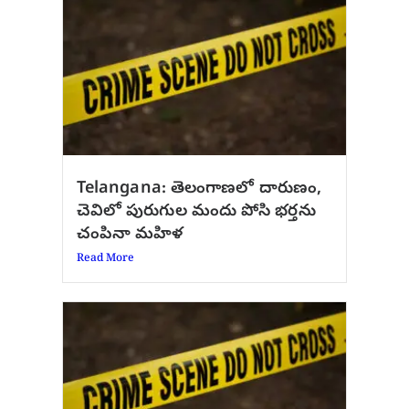
Telangana: తెలంగాణలో దారుణం,
చెవిలో పురుగుల మందు పోసి భర్తను
చంపినా మహిళ
Read More