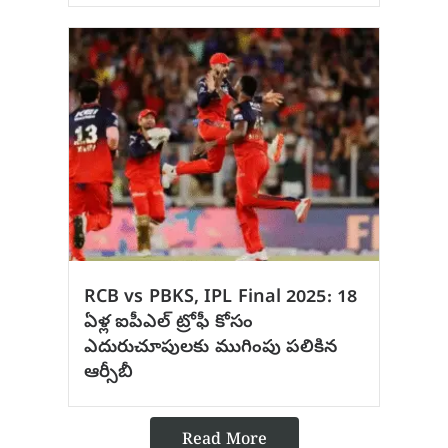
RCB vs PBKS, IPL Final 2025: 18
ఏళ్ల ఐపీఎల్ ట్రోఫీ కోసం
ఎదురుచూపులకు ముగింపు పలికిన
ఆర్సీబీ
Read More