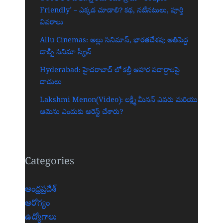
Friendly’ – ఎక్కడ చూడాలి? కథ, నటీనటులు, పూర్తి
వివరాలు
Allu Cinemas: అల్లు సినిమాస్, భారతదేశపు అతిపెద్ద
డాల్బీ సినిమా స్క్రీన్‌
Hyderabad: హైదరాబాద్‌ లో కల్తీ ఆహార పదార్థాలపై
దాడులు
Lakshmi Menon(Video): లక్ష్మీ మీనన్ ఎవరు మరియు
ఆమెను ఎందుకు అరెస్ట్ చేశారు?
Categories
ఆంధ్రప్రదేశ్
ఆరోగ్యం
ఉద్యోగాలు