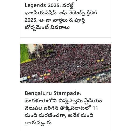
Legends 2025: వరల్డ్
ఛాంపియన్‌షిప్ ఆఫ్ లెజెండ్స్ క్రికెట్
2025, తాజా వార్తలు & పూర్తి
టోర్నమెంట్ వివరాలు
Bengaluru Stampade:
బెంగళూరులోని చిన్నస్వామి స్టేడియం
వెలుపల జరిగిన తొక్కిసలాటలో 11
మంది మరణించగా, అనేక మంది
గాయపడ్డారు