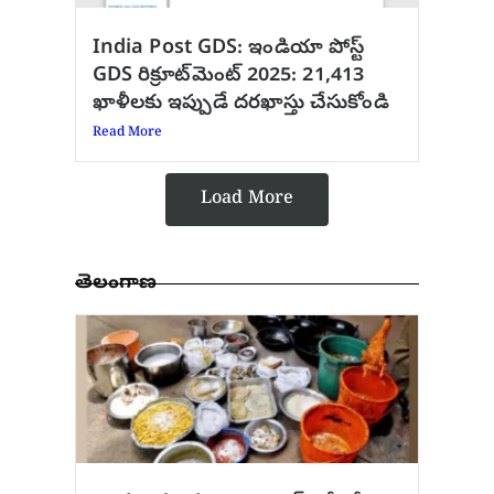
India Post GDS: ఇండియా పోస్ట్
GDS రిక్రూట్‌మెంట్ 2025: 21,413
ఖాళీలకు ఇప్పుడే దరఖాస్తు చేసుకోండి
Read More
Load More
తెలంగాణ