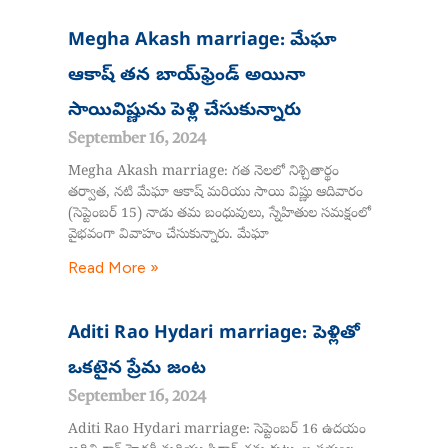
Megha Akash marriage: మేఘా
ఆకాష్ తన బాయ్‌ఫ్రెండ్ అయినా
సాయివిష్ణును పెళ్లి చేసుకున్నారు
September 16, 2024
Megha Akash marriage: గత నెలలో నిశ్చితార్థం
తర్వాత, నటి మేఘా ఆకాష్ మరియు సాయి విష్ణు ఆదివారం
(సెప్టెంబర్ 15) నాడు తమ బంధువులు, స్నేహితుల సమక్షంలో
వైభవంగా వివాహం చేసుకున్నారు. మేఘా
Read More »
Aditi Rao Hydari marriage: పెళ్లితో
ఒకటైన ప్రేమ జంట
September 16, 2024
Aditi Rao Hydari marriage: సెప్టెంబర్ 16 ఉదయం