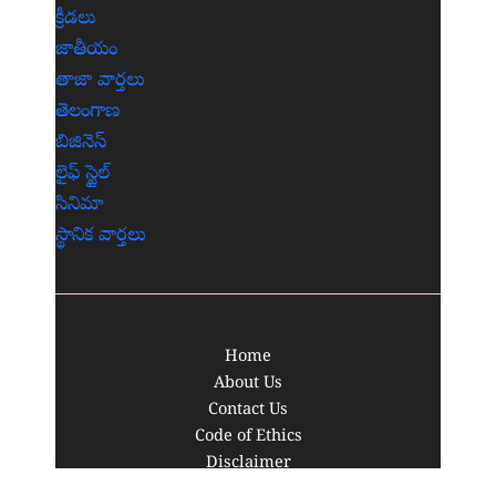
క్రీడలు
జాతీయం
తాజా వార్తలు
తెలంగాణ
బిజినెస్
లైఫ్ స్టైల్
సినిమా
స్థానిక వార్తలు
Home
About Us
Contact Us
Code of Ethics
Disclaimer
Privacy Policy