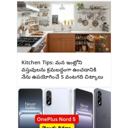
Kitchen Tips: మన ఇంట్లోని
వస్తువులను క్రమబద్ధంగా ఉంచడానికి
నేను ఉపయోగించే 5 వంటగది చిట్కాలు