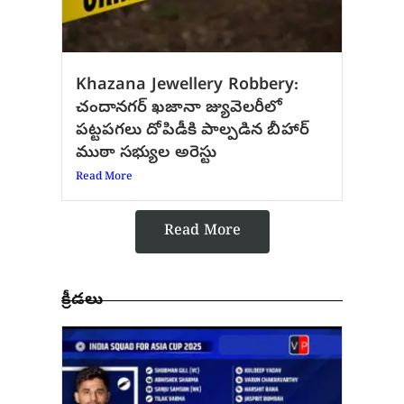
Khazana Jewellery Robbery:
చందానగర్ ఖజానా జ్యువెలరీలో
పట్టపగలు దోపిడీకి పాల్పడిన బీహార్
ముఠా సభ్యుల అరెస్టు
Read More
Read More
క్రీడలు