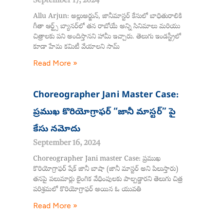
September 17, 2024
Allu Arjun: అల్లుఅర్జున్, జానీమాస్టర్ కేసులో బాధితురాలికి
గీతా ఆర్ట్స్ బ్యానర్‌లో తన రాబోయే అన్ని సినిమాలు మరియు
చిత్రాలకు పని అందిస్తానని హామీ ఇచ్చారు. తెలుగు ఇండస్ట్రీలో
కూడా హేమ కమిటీ వేయాలని సామ్
Read More »
Choreographer Jani Master Case:
ప్రముఖ కొరియోగ్రాఫర్ “జానీ మాస్టర్” పై
కేసు నమోదు
September 16, 2024
Choreographer Jani master Case: ప్రముఖ
కొరియోగ్రాఫర్ షేక్ జానీ బాషా (జానీ మాస్టర్ అని పిలుస్తారు)
తనపై పలుమార్లు లైంగిక వేధింపులకు పాల్పడ్డారని తెలుగు చిత్ర
పరిశ్రమలో కొరియోగ్రాఫర్ అయిన ఓ యువతి
Read More »