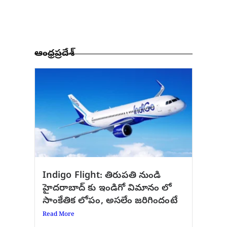
ఆంధ్రప్రదేశ్
Indigo Flight: తిరుపతి నుండి
హైదరాబాద్ కు ఇండిగో విమానం లో
సాంకేతిక లోపం, అసలేం జరిగిందంటే
Read More