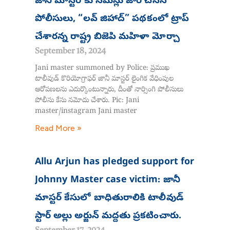
జానీ మాస్టర్ కు సమన్లు జారీ చేసిన
పోలీసులు, “లవ్ జిహాద్” పథకంలో ట్రాప్
చేశారన్న రాష్ట్ర బిజెపి మహిళా మోర్చా
September 18, 2024
Jani master summoned by Police: ప్రముఖ
టాలీవుడ్ కొరియోగ్రాఫర్ జానీ మాస్టర్ లైంగిక వేధింపుల
ఆరోపణలను ఎదుర్కొంటున్నారు, దీంతో నార్సింగి పోలీసులు
పోలీసు కేసు నమోదు చేశారు. Pic: Jani
master/instagram Jani master
Read More »
Allu Arjun has pledged support for
Johnny Master case victim: జానీ
మాస్టర్ కేసులో బాధితురాలికి టాలీవుడ్
స్టార్ అల్లు అర్జున్ మద్దతు ప్రకటించారు.