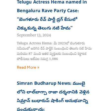
Telugu Actress Hema named in
Bengaluru Rave Party Case:
“బెంగళూరు రేవ్ పార్టీ డ్రగ్ కేసులో
చిక్కుకున్న తెలుగు నటి హేమ”
September 13, 2024
Telugu Actress Hema: మే 2023లో బెంగుళూరు
సమీపంలో జరిగిన రేవ్ పార్టీకి సంబంధించి తెలుగు నటి హేమ
మరియు 87 మంది ఇతర వ్యక్తులకు సంబంధించి కర్ణాటక
పోలీసులు ఇటీవల సమగ్ర 1,086
Read More »
Simran Budharup News: ముంబై
లోని లాల్‌బాగ్చా రాజా దర్శనానికి వెళ్లిన
సిమ్రాన్ బుధారుప్ షాకింగ్ అనుభవాన్ని
పంచుకున్నారు: