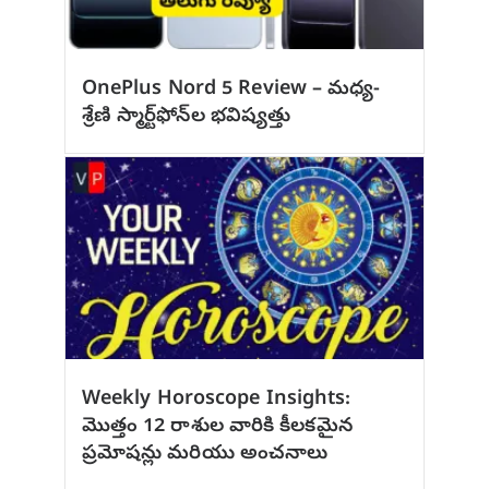
OnePlus Nord 5 Review – మధ్య-
శ్రేణి స్మార్ట్‌ఫోన్‌ల భవిష్యత్తు
Weekly Horoscope Insights:
మొత్తం 12 రాశుల వారికి కీలకమైన
ప్రమోషన్లు మరియు అంచనాలు