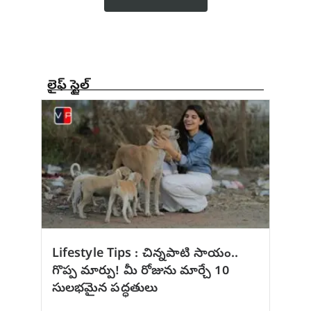
లైఫ్ స్టైల్
Lifestyle Tips : చిన్నపాటి సాయం..
గొప్ప మార్పు! మీ రోజును మార్చే 10
సులభమైన పద్ధతులు