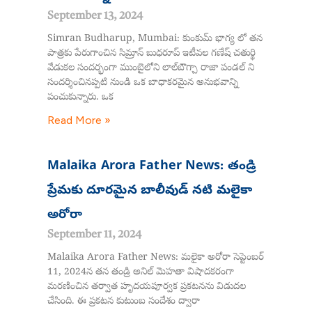
September 13, 2024
Simran Budharup, Mumbai: కుంకుమ్ భాగ్య లో తన
పాత్రకు పేరుగాంచిన సిమ్రాన్ బుధరూప్ ఇటీవల గణేష్ చతుర్థి
వేడుకల సందర్భంగా ముంబైలోని లాల్‌బౌగ్చా రాజా పండల్ ని
సందర్శించినప్పటి నుండి ఒక బాధాకరమైన అనుభవాన్ని
పంచుకున్నారు. ఒక
Read More »
Malaika Arora Father News: తండ్రి
ప్రేమకు దూరమైన బాలీవుడ్ నటి మలైకా
అరోరా
September 11, 2024
Malaika Arora Father News: మలైకా అరోరా సెప్టెంబర్
11, 2024న తన తండ్రి అనిల్ మెహతా విషాదకరంగా
మరణించిన తర్వాత హృదయపూర్వక ప్రకటనను విడుదల
చేసింది. ఈ ప్రకటన కుటుంబ సందేశం ద్వారా