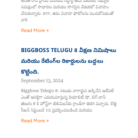
అదితి రావ్ హైదరీ మరియు సిద్ధార్థ్ తమ కుటుంబ సభ్యుల
సమక్షంలో సాధారణ మరియు సొగసైన వేడుకలో వివాహం
చేసుకున్నారు. కాగా, తమ వివాహ ఫోటోలను పంచుకోవడంతో
వారి
Read More »
BIGGBOSS TELUGU 8 వీక్షణ నిమిషాలు
మరియు రేటింగ్‌ల రికార్డులను బద్దలు
కొట్టింది.
September 13, 2024
Biggboss Telugu 8: నటుడు నాగార్జున అక్కినేని ఇటీవలే
ఎంతో ఆసక్తిగా ఎదురుచూస్తున్న రియాలిటీ షో, బిగ్ బాస్
తెలుగు 8 కి హోస్ట్‌గా టెలివిజన్‌కు గ్రాండ్‌గా తిరిగి వచ్చారు. కొత్త
సీజన్ సెప్టెంబర్ 1న ప్రదర్శించబడింది మరియు
Read More »