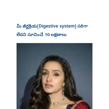
మీ జీర్ణక్రియ(Digestive system) సరిగా
లేదని సూచించే 10 లక్షణాలు