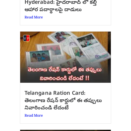
Hyderabad: హైదరాబాద్‌ లో కల్తీ
ఆహార పదార్థాలపై దాడులు
Read More
Telangana Ration Card:
తెలంగాణ రేషన్ కార్డులో ఈ తప్పులు
నివారించండి లేదంటే
Read More