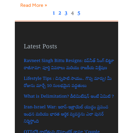
Read More »
1
2
3
4
5
Latest Posts
Ravneet Singh Bittu Resigns: రవ్‌నీత్ సింగ్ బిట్టూ
రాజీనామా: పూర్తి వివరాలు మరియు రాజకీయ విశ్లేషణ
Lifestyle Tips : చిన్నపాటి సాయం.. గొప్ప మార్పు! మీ
రోజును మార్చే 10 సులభమైన పద్ధతులు
What is Delimitation? డీలిమిటేషన్ అంటే ఏమిటి ?
Iran-Israel War: ఇరాన్-ఇజ్రాయెల్ యుద్ధం ప్రపంచ
ఇంధన మరియు భారత ఆర్థిక వ్యవస్థను ఎలా పునర్
నిర్మిస్తోంది
OTTలోకి రాబోతున్న రొమాంటిక్ డ్రామా ‘Couple