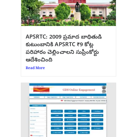
APSRTC: 2009 ప్రమాద బాధితుడి
కుటుంబానికి APSRTC ₹9 కోట్ల
పరిహారం చెల్లించాలని సుప్రీంకోర్టు
ఆదేశించింది
Read More