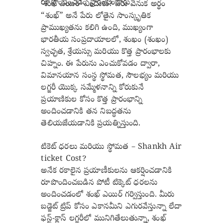
రూపొందించడం ప్రారంభించారు.
‘శంఖ్ ఎయిర్’ ఎందుకు? పేరు వెనుక అర్థం
“శంఖ్” అనే పేరు లోతైన సాంస్కృతిక
ప్రాముఖ్యతను కలిగి ఉంది, ముఖ్యంగా
భారతీయ సంప్రదాయాలలో, శంఖం (శంఖం)
స్వచ్ఛత, శ్రేయస్సు మరియు కొత్త ప్రారంభాలకు
చిహ్నం. ఈ పేరును ఎంచుకోవడం ద్వారా,
విమానయాన సంస్థ స్థోమత, సౌలభ్యం మరియు
లగ్జరీ యొక్క సమ్మేళనాన్ని కోరుకునే
ప్రయాణికుల కోసం కొత్త ప్రారంభాన్ని
అందించడానికి తన నిబద్ధతను
తెలియజేయడానికి ప్రయత్నిస్తుంది.
టికెట్ ధరలు మరియు స్థోమత – Shankh Air
ticket Cost?
అనేక రకాలైన ప్రయాణీకులను ఆకర్షించడానికి
రూపొందించబడిన పోటీ టిక్కెట్ ధరలను
అందించడంలో శంఖ్ ఎయిర్ గర్విస్తుంది. మీరు
బడ్జెట్ ట్రిప్ కోసం ఎకానమీని ఎగురవేస్తున్నా లేదా
ఫస్ట్-క్లాస్ లగ్జరీలో మునిగితేలుతున్నా, శంఖ్