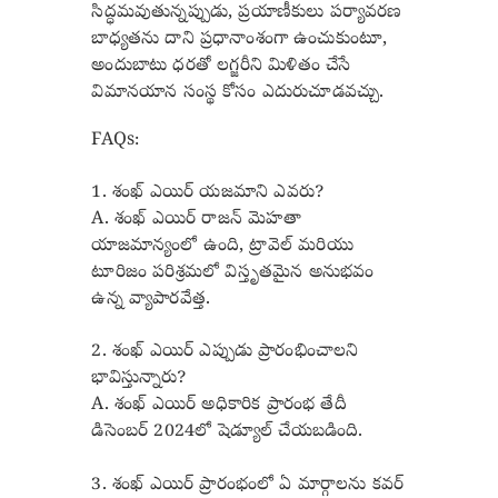
సిద్ధమవుతున్నప్పుడు, ప్రయాణీకులు పర్యావరణ
బాధ్యతను దాని ప్రధానాంశంగా ఉంచుకుంటూ,
అందుబాటు ధరతో లగ్జరీని మిళితం చేసే
విమానయాన సంస్థ కోసం ఎదురుచూడవచ్చు.
FAQs:
1. శంఖ్ ఎయిర్ యజమాని ఎవరు?
A. శంఖ్ ఎయిర్ రాజన్ మెహతా
యాజమాన్యంలో ఉంది, ట్రావెల్ మరియు
టూరిజం పరిశ్రమలో విస్తృతమైన అనుభవం
ఉన్న వ్యాపారవేత్త.
2. శంఖ్ ఎయిర్ ఎప్పుడు ప్రారంభించాలని
భావిస్తున్నారు?
A. శంఖ్ ఎయిర్ అధికారిక ప్రారంభ తేదీ
డిసెంబర్ 2024లో షెడ్యూల్ చేయబడింది.
3. శంఖ్ ఎయిర్ ప్రారంభంలో ఏ మార్గాలను కవర్