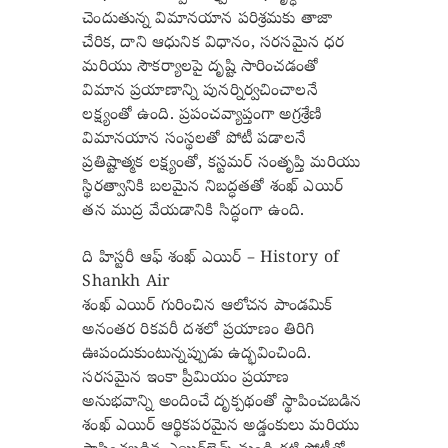
చెందుతున్న విమానయాన పరిశ్రమకు తాజా
చేరిక, దాని ఆధునిక విధానం, సరసమైన ధర
మరియు సౌకర్యాలపై దృష్టి సారించడంతో
విమాన ప్రయాణాన్ని పునర్నిర్వచించాలనే
లక్ష్యంతో ఉంది. ప్రపంచవ్యాప్తంగా అగ్రశ్రేణి
విమానయాన సంస్థలతో పోటీ పడాలనే
ప్రతిష్టాత్మక లక్ష్యంతో, కస్టమర్ సంతృప్తి మరియు
స్థిరత్వానికి బలమైన నిబద్ధతతో శంఖ్ ఎయిర్
తన ముద్ర వేయడానికి సిద్ధంగా ఉంది.
ది హిస్టరీ ఆఫ్ శంఖ్ ఎయిర్ – History of
Shankh Air
శంఖ్ ఎయిర్ గురించిన ఆలోచన పాండమిక్
అనంతర రికవరీ దశలో ప్రయాణం తిరిగి
ఊపందుకుంటున్నప్పుడు ఉద్భవించింది.
సరసమైన ఇంకా ప్రీమియం ప్రయాణ
అనుభవాన్ని అందించే దృక్పథంతో స్థాపించబడిన
శంఖ్ ఎయిర్ ఆర్థికపరమైన అడ్డంకులు మరియు