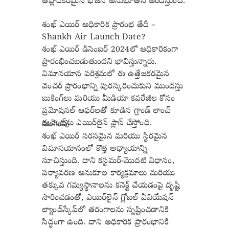
ఆహ్లాదకరమైన భోజన అనుభూతిని అందిస్తుంది.
శంఖ్ ఎయిర్ అధికారిక ప్రారంభ తేదీ –
Shankh Air Launch Date?
శంఖ్ ఎయిర్ డిసెంబర్ 2024లో అధికారికంగా
ప్రారంభించబడుతుందని భావిస్తున్నారు.
విమానయాన పరిశ్రమలో ఈ ఉత్తేజకరమైన
వెంచర్ ప్రారంభాన్ని పురస్కరించుకుని ముందస్తు
బుకింగ్‌లు మరియు మీడియా కవరేజీల కోసం
ప్రమోషనల్ ఆఫర్‌లతో కూడిన గ్రాండ్ లాంచ్
ఈవెంట్‌ను ఎయిర్‌లైన్ ప్లాన్ చేస్తోంది.
ముగింపు
శంఖ్ ఎయిర్ సరసమైన మరియు స్థిరమైన
విమానయానంలో కొత్త అధ్యాయాన్ని
సూచిస్తుంది. దాని కస్టమర్-మొదటి విధానం,
పర్యావరణ అనుకూల కార్యక్రమాలు మరియు
తక్కువ గమ్యస్థానాలను కనెక్ట్ చేయడంపై దృష్టి
సారించడంతో, ఎయిర్‌లైన్ గ్లోబల్ ఏవియేషన్
ల్యాండ్‌స్కేప్‌లో తరంగాలను సృష్టించడానికి
సిద్ధంగా ఉంది. దాని అధికారిక ప్రారంభానికి