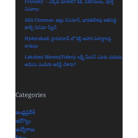
Friendly’ – ఎక్కడ చూడాలి? కథ, నటీనటులు, పూర్తి
వివరాలు
Allu Cinemas: అల్లు సినిమాస్, భారతదేశపు అతిపెద్ద
డాల్బీ సినిమా స్క్రీన్‌
Hyderabad: హైదరాబాద్‌ లో కల్తీ ఆహార పదార్థాలపై
దాడులు
Lakshmi Menon(Video): లక్ష్మీ మీనన్ ఎవరు మరియు
ఆమెను ఎందుకు అరెస్ట్ చేశారు?
Categories
ఆంధ్రప్రదేశ్
ఆరోగ్యం
ఉద్యోగాలు