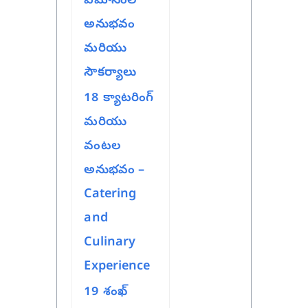
విమానంలో
అనుభవం
మరియు
సౌకర్యాలు
18
క్యాటరింగ్
మరియు
వంటల
అనుభవం –
Catering
and
Culinary
Experience
19
శంఖ్