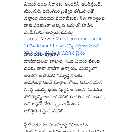
ఎయిర్ ధరల నిర్మాణం అందరినీ అందిస్తుంది.
ముందస్తు బుకింగ్‌లు ప్రత్యేక తగ్గింపులతో
వస్తాయి మరియు ప్రయాణీకులు సేవ నాణ్యతపై
రాజీ పడకుండా తక్కువ ఖర్చుతో కూడిన
ఎంపికలను ఆస్వాదించవచ్చు.
Latest News:
Miss Universe India
2024 Rhea Story: చిన్న పట్టణం నుండి
‘విశ్వ సుందరి’ వరకు ఎదిగిన వైనం
పోటీ ధరల వ్యూహం
పోటీదారులతో పోల్చితే, శంఖ్ ఎయిర్ టిక్కెట్
ధరలు చాలా పోటీగా ఉన్నాయి, ముఖ్యంగా
అంతగా తెలియని గమ్యస్థానాలకు
అనుసంధానించే మార్గాల కోసం. విమానయాన
సంస్థ యొక్క ధరల వ్యూహం విలువ మరియు
సౌకర్యాన్ని అందించడానికి రూపొందించబడింది,
ఇది బడ్జెట్-చేతన ప్రయాణీకులకు
ఆకర్షణీయమైన ఎంపిక.
ఫ్లీట్ మరియు ఎయిర్‌క్రాఫ్ట్ సమాచారం