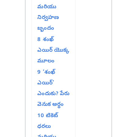
మరియు
నిర్వహణ
బృందం
8
శంఖ్
ఎయిర్ యొక్క
మూలం
9
‘శంఖ్
ఎయిర్’
ఎందుకు? పేరు
వెనుక అర్థం
10
టికెట్
ధరలు