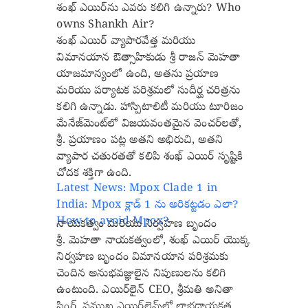
శంఖ్ ఎయిర్‌ను ఎవరు కలిగి ఉన్నారు? Who
owns Shankh Air?
శంఖ్ ఎయిర్ వ్యాపారవేత్త మరియు
విమానయాన ఔత్సాహికుడు శ్రీ రాజన్ మెహతా
యాజమాన్యంలో ఉంది, అతను ప్రయాణ
మరియు పర్యాటక పరిశ్రమలో సుదీర్ఘ చరిత్రను
కలిగి ఉన్నాడు. హాస్పిటాలిటీ మరియు టూరిజం
మేనేజ్‌మెంట్‌లో విజయవంతమైన వెంచర్‌లతో,
శ్రీ. ప్రయాణం పట్ల అతని అభిరుచి, అతని
వ్యాపార చతురతతో కలిపి శంఖ్ ఎయిర్ సృష్టికి
చోదక శక్తిగా ఉంది.
Latest News: Mpox Clade 1 in
India: Mpox క్లాడ్ 1 ను అరికట్టడం ఎలా?
How to avoid Mpox?
నాయకత్వం మరియు నిర్వహణ బృందం
శ్రీ. మెహతా నాయకత్వంలో, శంఖ్ ఎయిర్ యొక్క
నిర్వహణ బృందం విమానయాన పరిశ్రమకు
చెందిన అనుభవజ్ఞులైన నిపుణులను కలిగి
ఉంటుంది. ఎయిర్‌లైన్ CEO, శ్రీమతి అనితా
సింగ్, ప్రముఖ ఎయిర్‌లైన్స్‌లో లాభదాయకత