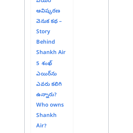
ఎయిర్
ఆవిష్కరణ
వెనుక కథ –
Story
Behind
Shankh Air
5
శంఖ్
ఎయిర్‌ను
ఎవరు కలిగి
ఉన్నారు?
Who owns
Shankh
Air?