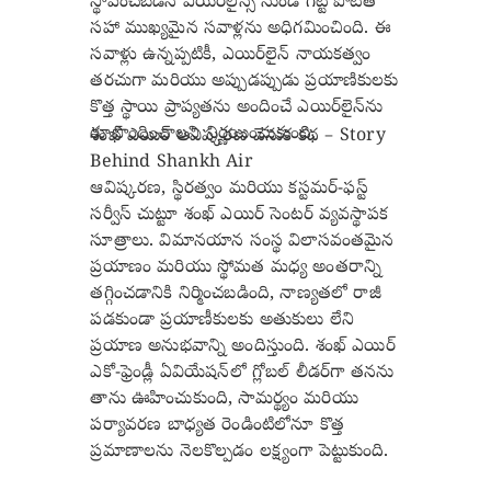
స్థాపించబడిన ఎయిర్‌లైన్స్ నుండి గట్టి పోటీతో
సహా ముఖ్యమైన సవాళ్లను అధిగమించింది. ఈ
సవాళ్లు ఉన్నప్పటికీ, ఎయిర్‌లైన్ నాయకత్వం
తరచుగా మరియు అప్పుడప్పుడు ప్రయాణికులకు
కొత్త స్థాయి ప్రాప్యతను అందించే ఎయిర్‌లైన్‌ను
రూపొందించాలని నిర్ణయించుకుంది.
శంఖ్ ఎయిర్ ఆవిష్కరణ వెనుక కథ – Story
Behind Shankh Air
ఆవిష్కరణ, స్థిరత్వం మరియు కస్టమర్-ఫస్ట్
సర్వీస్ చుట్టూ శంఖ్ ఎయిర్ సెంటర్ వ్యవస్థాపక
సూత్రాలు. విమానయాన సంస్థ విలాసవంతమైన
ప్రయాణం మరియు స్థోమత మధ్య అంతరాన్ని
తగ్గించడానికి నిర్మించబడింది, నాణ్యతలో రాజీ
పడకుండా ప్రయాణీకులకు అతుకులు లేని
ప్రయాణ అనుభవాన్ని అందిస్తుంది. శంఖ్ ఎయిర్
ఎకో-ఫ్రెండ్లీ ఏవియేషన్‌లో గ్లోబల్ లీడర్‌గా తనను
తాను ఊహించుకుంది, సామర్థ్యం మరియు
పర్యావరణ బాధ్యత రెండింటిలోనూ కొత్త
ప్రమాణాలను నెలకొల్పడం లక్ష్యంగా పెట్టుకుంది.