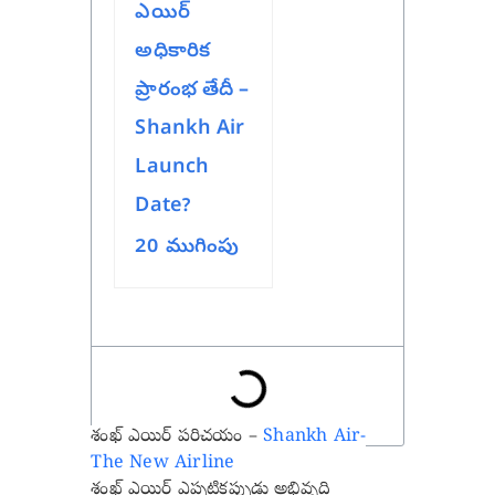
ఎయిర్
అధికారిక
ప్రారంభ తేదీ –
Shankh Air
Launch
Date?
20
ముగింపు
శంఖ్ ఎయిర్ పరిచయం –
Shankh Air-
The New Airline
శంఖ్ ఎయిర్ ఎప్పటికప్పుడు అభివృద్ధి