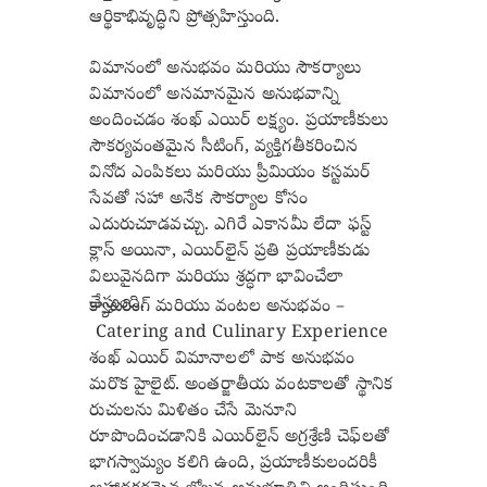
ఆర్థికాభివృద్ధిని ప్రోత్సహిస్తుంది.
విమానంలో అనుభవం మరియు సౌకర్యాలు
విమానంలో అసమానమైన అనుభవాన్ని
అందించడం శంఖ్ ఎయిర్ లక్ష్యం. ప్రయాణీకులు
సౌకర్యవంతమైన సీటింగ్, వ్యక్తిగతీకరించిన
వినోద ఎంపికలు మరియు ప్రీమియం కస్టమర్
సేవతో సహా అనేక సౌకర్యాల కోసం
ఎదురుచూడవచ్చు. ఎగిరే ఎకానమీ లేదా ఫస్ట్
క్లాస్ అయినా, ఎయిర్‌లైన్ ప్రతి ప్రయాణీకుడు
విలువైనదిగా మరియు శ్రద్ధగా భావించేలా
చేస్తుంది.
క్యాటరింగ్ మరియు వంటల అనుభవం –
Catering and Culinary Experience
శంఖ్ ఎయిర్ విమానాలలో పాక అనుభవం
మరొక హైలైట్. అంతర్జాతీయ వంటకాలతో స్థానిక
రుచులను మిళితం చేసే మెనూని
రూపొందించడానికి ఎయిర్‌లైన్ అగ్రశ్రేణి చెఫ్‌లతో
భాగస్వామ్యం కలిగి ఉంది, ప్రయాణీకులందరికీ