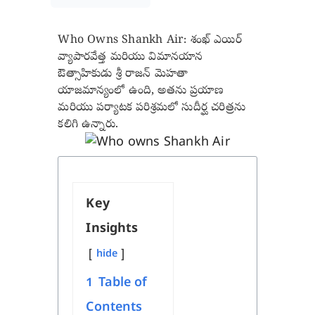
Who Owns Shankh Air: శంఖ్ ఎయిర్
వ్యాపారవేత్త మరియు విమానయాన
ఔత్సాహికుడు శ్రీ రాజన్ మెహతా
యాజమాన్యంలో ఉంది, అతను ప్రయాణ
మరియు పర్యాటక పరిశ్రమలో సుదీర్ఘ చరిత్రను
కలిగి ఉన్నారు.
Key
Insights
hide
1
Table of
Contents