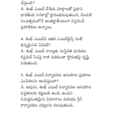
చేస్తుంది?
A. శంఖ్ ఎయిర్ దేశీయ మార్గాలతో ప్రధాన
భారతీయ నగరాల్లో ప్రారంభమవుతుంది, మొదటి
సంవత్సరంలోనే అంతర్జాతీయంగా విస్తరించే
ప్రణాళికలు ఉన్నాయి.
4. శంఖ్ ఎయిర్‌ని ఇతర ఎయిర్‌లైన్స్ కంటే
భిన్నమైనది ఏమిటి?
A. శంఖ్ ఎయిర్ నాణ్యత, సుస్థిరత మరియు
కస్టమర్ సేవపై రాజీ పడకుండా స్థోమతపై దృష్టి
పెడుతుంది.
5. శంఖ్ ఎయిర్ పర్యావరణ అనుకూల ప్రయాణ
ఎంపికలను అందిస్తుందా?
A. అవును, శంఖ్ ఎయిర్ పర్యావరణ అనుకూల
పద్ధతులకు కట్టుబడి ఉంది, ఇంధన-
సమర్థవంతమైన విమానాలు మరియు గ్రీన్
కార్యాచరణ చర్యలను కలుపుతుంది.