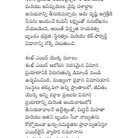
మరియు ఆవిష్కరణల వైపు దశాబ్దాల
అనుభవాన్ని తీసుకువచ్చారు. ఆమె దృష్టి అగ్రశ్రేణి
సేవను అందించే కంపెనీ లక్ష్యంతో సమలేఖనం
చేయబడింది, అయితే విస్తృత నాయకత్వ
బృందం భద్రత, స్థిరత్వం మరియు టెక్-ఫార్వర్డ్
విధానాన్ని నొక్కి చెబుతుంది.
శంఖ్ ఎయిర్ యొక్క మూలం
శంఖ్ ఎయిర్ ఆలోచన సరసమైన విమాన
ప్రయాణానికి పెరుగుతున్న డిమాండ్ నుండి
ఉద్భవించింది, ముఖ్యంగా ప్రధాన విమానయాన
సంస్థలు తక్కువగా ఉన్న ప్రాంతాలలో. జీవితం
యొక్క అన్ని వర్గాల ప్రజలకు విమాన
ప్రయాణాన్ని మరింత అందుబాటులోకి
తీసుకురావాలనే ఉద్దేశ్యంతో, మిస్టర్ మెహతా
మరియు అతని బృందం సేవా నాణ్యతను
కోల్పోకుండా ఖర్చు-సమర్థతకు ప్రాధాన్యతనిస్తూ
ఎయిర్‌లైన్ వ్యాపార నమూనాను