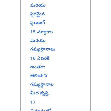
మరియు
స్థిరమైన
ఫ్లయింగ్
15
మార్గాలు
మరియు
గమ్యస్థానాలు
16
ఎవరికి
అంతగా
తెలియని
గమ్యస్థానాల
మీద దృష్టి
17