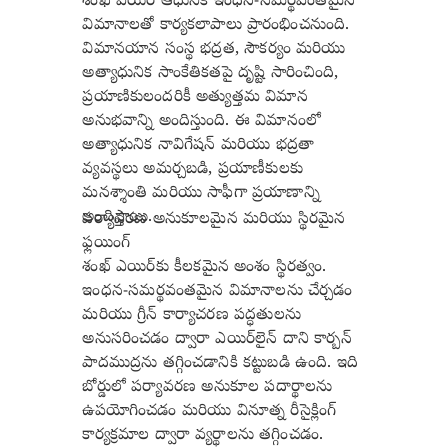
శంఖ్ ఎయిర్ ఆధునిక ఇంధన-సమర్థవంతమైన
విమానాలతో కార్యకలాపాలు ప్రారంభించనుంది.
విమానయాన సంస్థ భద్రత, సౌకర్యం మరియు
అత్యాధునిక సాంకేతికతపై దృష్టి సారించింది,
ప్రయాణికులందరికీ అత్యుత్తమ విమాన
అనుభవాన్ని అందిస్తుంది. ఈ విమానంలో
అత్యాధునిక నావిగేషన్ మరియు భద్రతా
వ్యవస్థలు అమర్చబడి, ప్రయాణీకులకు
మనశ్శాంతి మరియు సాఫీగా ప్రయాణాన్ని
అందిస్తాయి.
పర్యావరణ అనుకూలమైన మరియు స్థిరమైన
ఫ్లయింగ్
శంఖ్ ఎయిర్‌కు కీలకమైన అంశం స్థిరత్వం.
ఇంధన-సమర్థవంతమైన విమానాలను చేర్చడం
మరియు గ్రీన్ కార్యాచరణ పద్ధతులను
అనుసరించడం ద్వారా ఎయిర్‌లైన్ దాని కార్బన్
పాదముద్రను తగ్గించడానికి కట్టుబడి ఉంది. ఇది
బోర్డులో పర్యావరణ అనుకూల పదార్థాలను
ఉపయోగించడం మరియు వినూత్న రీసైక్లింగ్
కార్యక్రమాల ద్వారా వ్యర్థాలను తగ్గించడం.