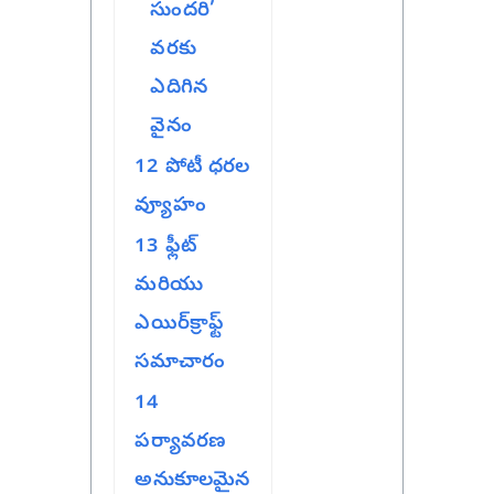
సుందరి’
వరకు
ఎదిగిన
వైనం
12
పోటీ ధరల
వ్యూహం
13
ఫ్లీట్
మరియు
ఎయిర్‌క్రాఫ్ట్
సమాచారం
14
పర్యావరణ
అనుకూలమైన