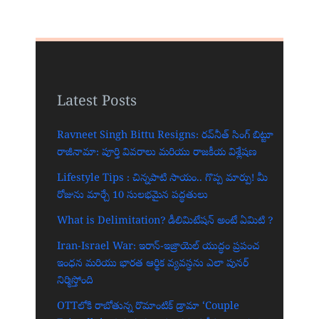
Latest Posts
Ravneet Singh Bittu Resigns: రవ్‌నీత్ సింగ్ బిట్టూ
రాజీనామా: పూర్తి వివరాలు మరియు రాజకీయ విశ్లేషణ
Lifestyle Tips : చిన్నపాటి సాయం.. గొప్ప మార్పు! మీ
రోజును మార్చే 10 సులభమైన పద్ధతులు
What is Delimitation? డీలిమిటేషన్ అంటే ఏమిటి ?
Iran-Israel War: ఇరాన్-ఇజ్రాయెల్ యుద్ధం ప్రపంచ
ఇంధన మరియు భారత ఆర్థిక వ్యవస్థను ఎలా పునర్
నిర్మిస్తోంది
OTTలోకి రాబోతున్న రొమాంటిక్ డ్రామా ‘Couple