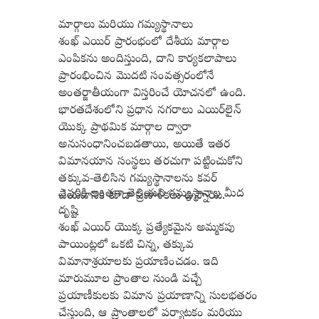
మార్గాలు మరియు గమ్యస్థానాలు
శంఖ్ ఎయిర్ ప్రారంభంలో దేశీయ మార్గాల
ఎంపికను అందిస్తుంది, దాని కార్యకలాపాలు
ప్రారంభించిన మొదటి సంవత్సరంలోనే
అంతర్జాతీయంగా విస్తరించే యోచనలో ఉంది.
భారతదేశంలోని ప్రధాన నగరాలు ఎయిర్‌లైన్
యొక్క ప్రాథమిక మార్గాల ద్వారా
అనుసంధానించబడతాయి, అయితే ఇతర
విమానయాన సంస్థలు తరచుగా పట్టించుకోని
తక్కువ-తెలిసిన గమ్యస్థానాలను కవర్
ఎవరికి అంతగా తెలియని గమ్యస్థానాల మీద
చేయడానికి కూడా ప్రణాళికలు ఉన్నాయి.
దృష్టి
శంఖ్ ఎయిర్ యొక్క ప్రత్యేకమైన అమ్మకపు
పాయింట్లలో ఒకటి చిన్న, తక్కువ
విమానాశ్రయాలకు ప్రయాణించడం. ఇది
మారుమూల ప్రాంతాల నుండి వచ్చే
ప్రయాణీకులకు విమాన ప్రయాణాన్ని సులభతరం
చేస్తుంది, ఆ ప్రాంతాలలో పర్యాటకం మరియు