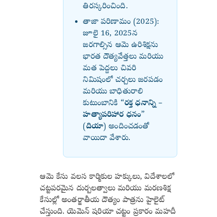
తిరస్కరించింది.
తాజా పరిణామం (2025):
జూలై 16, 2025న
జరగాల్సిన ఆమె ఉరిశిక్షను
భారత దౌత్యవేత్తలు మరియు
మత పెద్దలు చివరి
నిమిషంలో చర్చలు జరపడం
మరియు బాధితురాలి
కుటుంబానికి “
రక్త ధనాన్ని –
హత్యాపరిహార ధనం
”
(
దియా
) అందించడంతో
వాయిదా వేశారు.
ఆమె కేసు వలస కార్మికుల హక్కులు, విదేశాలలో
చట్టపరమైన దుర్బలత్వాలు మరియు మరణశిక్ష
కేసుల్లో అంతర్జాతీయ దౌత్యం పాత్రను హైలైట్
చేస్తుంది. యెమెన్ షరియా చట్టం ప్రకారం మహదీ