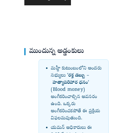
ముందున్న అడ్డంకులు
మహ్దీ కుటుంబంలోని అందరు
సభ్యులు ‘
రక్త డబ్బు –
హత్యాపరిహార ధనం
‘
(Blood money)
అంగీకరించాల్సిన అవసరం
ఉంది. ఒక్కరు
అంగీకరించకపోతే ఈ ప్రక్రియ
విఫలమవుతుంది.
యమన్ అధికారులు ఈ