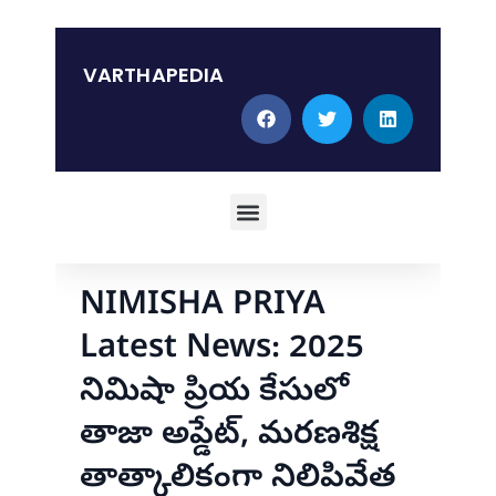
Skip
to
content
VARTHAPEDIA
Menu
NIMISHA PRIYA
Latest News: 2025
నిమిషా ప్రియ కేసులో
తాజా అప్డేట్, మరణశిక్ష
తాత్కాలికంగా నిలిపివేత