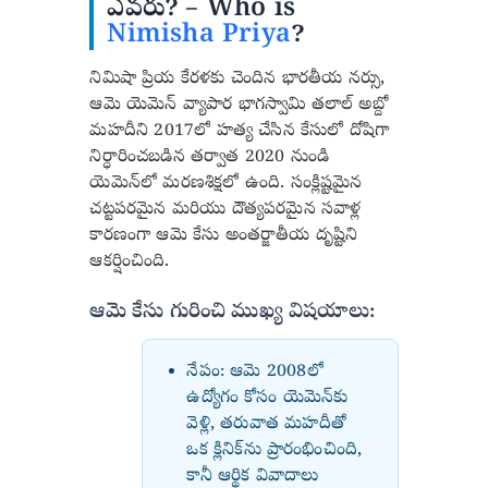
ఎవరు? – Who is
Nimisha Priya
?
నిమిషా ప్రియ కేరళకు చెందిన భారతీయ నర్సు,
ఆమె యెమెన్ వ్యాపార భాగస్వామి తలాల్ అబ్దో
మహదీని 2017లో హత్య చేసిన కేసులో దోషిగా
నిర్ధారించబడిన తర్వాత 2020 నుండి
యెమెన్‌లో మరణశిక్షలో ఉంది. సంక్లిష్టమైన
చట్టపరమైన మరియు దౌత్యపరమైన సవాళ్ల
కారణంగా ఆమె కేసు అంతర్జాతీయ దృష్టిని
ఆకర్షించింది.
ఆమె కేసు గురించి ముఖ్య విషయాలు:
నేపం: ఆమె 2008లో
ఉద్యోగం కోసం యెమెన్‌కు
వెళ్లి, తరువాత మహదీతో
ఒక క్లినిక్‌ను ప్రారంభించింది,
కానీ ఆర్థిక వివాదాలు