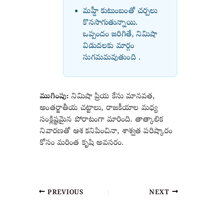
మహ్దీ కుటుంబంతో చర్చలు
కొనసాగుతున్నాయి.
ఒప్పందం జరిగితే, నిమిషా
విడుదలకు మార్గం
సుగమమవుతుంది .
ముగింపు:
నిమిషా ప్రియ కేసు మానవత,
అంతర్జాతీయ చట్టాలు, రాజకీయాల మధ్య
సంక్లిష్టమైన పోరాటంగా మారింది. తాత్కాలిక
నివారణతో ఆశ కనిపించినా, శాశ్వత పరిష్కారం
కోసం మరింత కృషి అవసరం.
PREVIOUS
NEXT