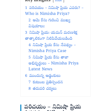
Key Insights
hide
1
పరిచయం – నిమిషా ప్రియ ఎవరు? –
Who is Nimisha Priya?
2
ఆమె కేసు గురించి ముఖ్య
విషయాలు:
3
నిమిషా ప్రియ: యమన్ మరణశిక్ష
తాత్కాలికంగా నిలిపివేయబడింది
4
నిమిషా ప్రియ కేసు నేపథ్యం –
Nimisha Priya Case
5
నిమిషా ప్రియ కేసు తాజా
అభివృద్ధులు – Nimisha Priya
Latest News
6
ముందున్న అడ్డంకులు
7
కుటుంబ ప్రతిస్పందన
8
తదుపరి చర్యలు
పరిచయం – నిమిషా ప్రియ