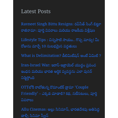
Latest Posts
Ravneet Singh Bittu Resigns: రవ్‌నీత్ సింగ్ బిట్టూ
రాజీనామా: పూర్తి వివరాలు మరియు రాజకీయ విశ్లేషణ
Lifestyle Tips : చిన్నపాటి సాయం.. గొప్ప మార్పు! మీ
రోజును మార్చే 10 సులభమైన పద్ధతులు
What is Delimitation? డీలిమిటేషన్ అంటే ఏమిటి ?
Iran-Israel War: ఇరాన్-ఇజ్రాయెల్ యుద్ధం ప్రపంచ
ఇంధన మరియు భారత ఆర్థిక వ్యవస్థను ఎలా పునర్
నిర్మిస్తోంది
OTTలోకి రాబోతున్న రొమాంటిక్ డ్రామా ‘Couple
Friendly’ – ఎక్కడ చూడాలి? కథ, నటీనటులు, పూర్తి
వివరాలు
Allu Cinemas: అల్లు సినిమాస్, భారతదేశపు అతిపెద్ద
డాల్బీ సినిమా స్క్రీన్‌