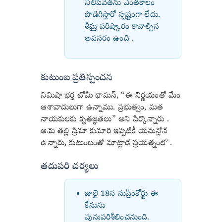
నిలిపివేతను ఎంతకాలం
పొడిగిస్తారో స్పష్టంగా లేదు.
శీఘ్ర పరిష్కారం కావాల్సిన
అవసరం ఉంది .
కుటుంబ ప్రతిస్పందన
నిమిషా భర్త టోమీ థామస్, “ఈ నిర్ణయంతో మేం
ఆశావాదులుగా ఉన్నాము. ప్రభుత్వం, మత
నాయకులకు కృతజ్ఞతలు” అని పేర్కొన్నారు .
ఆమె తల్లి ప్రేమా కుమారి ఇప్పటికీ యమన్లోనే
ఉన్నారు, కుటుంబంతో మాట్లాడే ప్రయత్నంలో .
తదుపరి చర్యలు
జులై 18న సుప్రీంకోర్టు ఈ
కేసును
పునఃపరిశీలించనుంది.