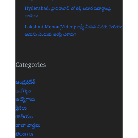
Hyderabad: హైదరాబాద్‌ లో కల్తీ ఆహార పదార్థాలపై
దాడులు
Lakshmi Menon(Video): లక్ష్మీ మీనన్ ఎవరు మరియు
ఆమెను ఎందుకు అరెస్ట్ చేశారు?
Categories
ఆంధ్రప్రదేశ్
ఆరోగ్యం
ఉద్యోగాలు
క్రీడలు
జాతీయం
తాజా వార్తలు
తెలంగాణ