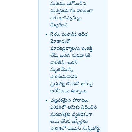
మరియు ఆరోపించిన
దుర్వినియోగం కారణంగా
వారి భాగస్వామ్యం
దెబ్బతింది.
నేరం: మహదీకి అధిక
మోతాదులో
మాదకద్రవ్యాలను ఇంజెక్ట్
చేసి, అతని మరణానికి
దారితీసి, అతని
మృతదేహాన్ని
పారవేయడానికి
ప్రయత్నించిందని ఆమెపై
ఆరోపణలు ఉన్నాయి.
చట్టపరమైన పోరాటం:
2020లో ఆమెకు విధించిన
మరణశిక్షకు వ్యతిరేకంగా
ఆమె చేసిన అప్పీళ్లను
2023లో యెమెన్ సుప్రీంకోర్టు