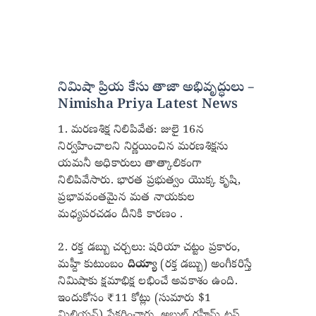
నిమిషా ప్రియ కేసు తాజా అభివృద్ధులు –
Nimisha Priya Latest News
1. మరణశిక్ష నిలిపివేత: జులై 16న
నిర్వహించాలని నిర్ణయించిన మరణశిక్షను
యమనీ అధికారులు తాత్కాలికంగా
నిలిపివేసారు. భారత ప్రభుత్వం యొక్క కృషి,
ప్రభావవంతమైన మత నాయకుల
మధ్యపరచడం దీనికి కారణం .
2. రక్త డబ్బు చర్చలు: షరియా చట్టం ప్రకారం,
మహ్దీ కుటుంబం
దియ్యా
(రక్త డబ్బు) అంగీకరిస్తే
నిమిషాకు క్షమాభిక్ష లభించే అవకాశం ఉంది.
ఇందుకోసం ₹11 కోట్లు (సుమారు $1