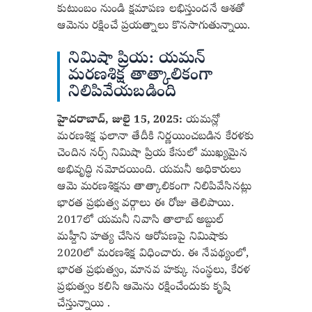
కుటుంబం నుండి క్షమాపణ లభిస్తుందనే ఆశతో
ఆమెను రక్షించే ప్రయత్నాలు కొనసాగుతున్నాయి.
నిమిషా ప్రియ: యమన్
మరణశిక్ష తాత్కాలికంగా
నిలిపివేయబడింది
హైదరాబాద్, జులై 15, 2025:
యమన్లో
మరణశిక్ష ఫలానా తేదీకి నిర్ణయించబడిన కేరళకు
చెందిన నర్స్ నిమిషా ప్రియ కేసులో ముఖ్యమైన
అభివృద్ధి నమోదయింది. యమనీ అధికారులు
ఆమె మరణశిక్షను తాత్కాలికంగా నిలిపివేసినట్లు
భారత ప్రభుత్వ వర్గాలు ఈ రోజు తెలిపాయి.
2017లో యమనీ నివాసి తాలాబ్ అబ్దుల్
మహ్దీని హత్య చేసిన ఆరోపణపై నిమిషాకు
2020లో మరణశిక్ష విధించారు. ఈ నేపథ్యంలో,
భారత ప్రభుత్వం, మానవ హక్కు సంస్థలు, కేరళ
ప్రభుత్వం కలిసి ఆమెను రక్షించేందుకు కృషి
చేస్తున్నాయి .