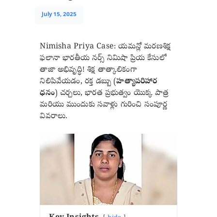
July 15, 2025
Nimisha Priya Case: యమన్లో మరణశిక్ష
ఫలానా భారతీయ నర్స్ నిమిషా ప్రియ కేసులో
తాజా అభివృద్ధి! శిక్ష తాత్కాలికంగా
నిలిపివేయడం, రక్త డబ్బు (
హత్యాపరిహార
ధనం
) చర్చలు, భారత ప్రభుత్వం యొక్క పాత్ర
మరియు ముందుకు సవాళ్లు గురించి సంపూర్ణ
వివరాలు.