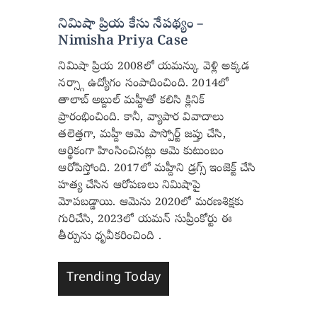
నిమిషా ప్రియ కేసు నేపథ్యం –
Nimisha Priya Case
నిమిషా ప్రియ 2008లో యమన్కు వెళ్లి అక్కడ
నర్స్గా ఉద్యోగం సంపాదించింది. 2014లో
తాలాబ్ అబ్దుల్ మహ్దీతో కలిసి క్లినిక్
ప్రారంభించింది. కానీ, వ్యాపార వివాదాలు
తలెత్తగా, మహ్దీ ఆమె పాస్పోర్ట్ జప్తు చేసి,
ఆర్థికంగా హింసించినట్లు ఆమె కుటుంబం
ఆరోపిస్తోంది. 2017లో మహ్దీని డ్రగ్స్ ఇంజెక్ట్ చేసి
హత్య చేసిన ఆరోపణలు నిమిషాపై
మోపబడ్డాయి. ఆమెను 2020లో మరణశిక్షకు
గురిచేసి, 2023లో యమన్ సుప్రీంకోర్టు ఈ
తీర్పును ధృవీకరించింది .
Trending Today