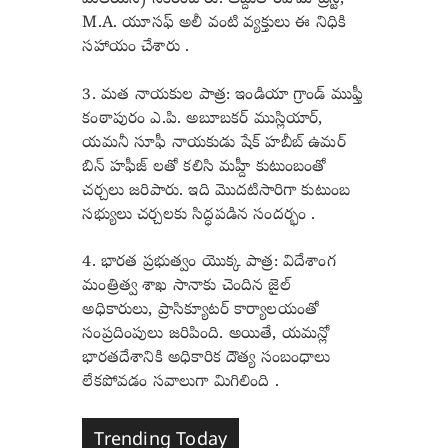
మిలియన్) సేకరించారు. అబ్దుల్ రహీమ్ ట్రస్ట్,
M.A. యూసఫ్ అలీ వంటి వ్యక్తులు ఈ నిధికి
సహాయం చేశారు .
3. మత నాయకుల పాత్ర: ఇండియా గ్రాండ్ ముఫ్తీ
కంఠాపురం ఎ.పి. అబూబకర్ ముస్లియార్,
యమనీ సూఫీ నాయకుడు షేక్ హబీబ్ ఉమర్
బిన్ హఫీజ్ లతో కలిసి మహ్దీ కుటుంబంతో
చర్చలు జరిపారు. ఇది మొదటిసారిగా కుటుంబ
సభ్యులు చర్చలకు సిద్ధపడిన సందర్భం .
4. భారత ప్రభుత్వం యొక్క పాత్ర: విదేశాంగ
మంత్రిత్వ శాఖ సానాకు చెందిన జైల్
అధికారులు, ప్రాసిక్యూటర్ కార్యాలయంతో
సంప్రదింపులు జరిపింది. అయితే, యమన్లో
భారతదేశానికి అధికారిక దౌత్య సంబంధాలు
లేకపోవడం సవాలుగా మిగిలింది .
Trending Today