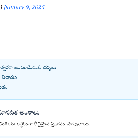
P)
January 9, 2025
త్వరగా అందించేందుకు చర్యలు
ి విచారణ
యడం
 మానసిక అంశాలు
మరియు ఆర్థికంగా తీవ్రమైన ప్రభావం చూపుతాయి.