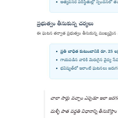
అత్యవసర పరిస్థితుల్లో స్పందనలో 
ప్రభుత్వం తీసుకున్న చర్యలు
ఈ ఘటన తర్వాత ప్రభుత్వం తీసుకున్న ముఖ్యమైన న
ప్రతి బాధిత కుటుంబానికి రూ. 25 లక్ష
గాయపడిన వారికి మెరుగైన వైద్య సే
భవిష్యత్‌లో ఇలాంటి ఘటనలు జరుగక
చాలా సార్లు వచ్చాం ఎప్పడూ ఇలా జరగల
మళ్ళీ పాత పద్దతి విధానాన్ని తీసుకొస్తా