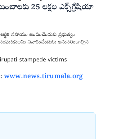
లకు 25 లక్షల ఎక్స్‌గ్రేషియా
 ఆర్థిక సహాయం అందించేందుకు ప్రభుత్వం
టి సంఘటనలను నివారించేందుకు అనుసరించాల్సిన
:
www.news.tirumala.org