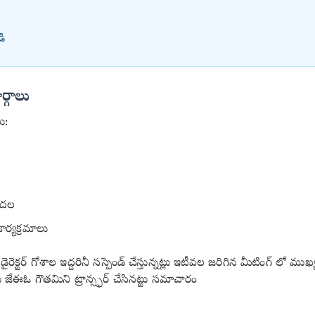
ి
్గాలు
ు:
ుదల
ార్యక్రమాలు
రెక్టర్ గోశాల ఇద్దరినీ సస్పెండ్ చేస్తున్నట్లు ఇటీవల జరిగిన మీటింగ్ లో 
ేఈఓ గౌతమిని ట్రాన్స్ఫర్ చేసినట్టు సమాచారం