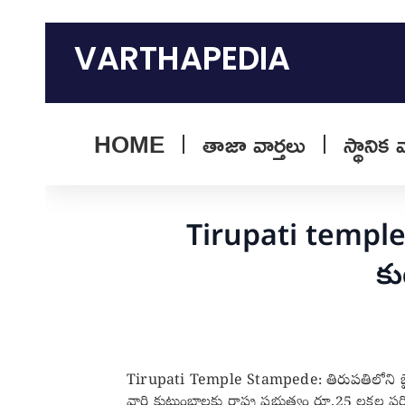
Skip
to
VARTHAPEDIA
content
HOME
తాజా వార్తలు
స్థానిక 
Tirupati templ
కు
Tirupati Temple Stampede: తిరుపతిలోని బైరాగిప
వారి కుటుంబాలకు రాష్ట్ర ప్రభుత్వం రూ.25 లక్షల పర