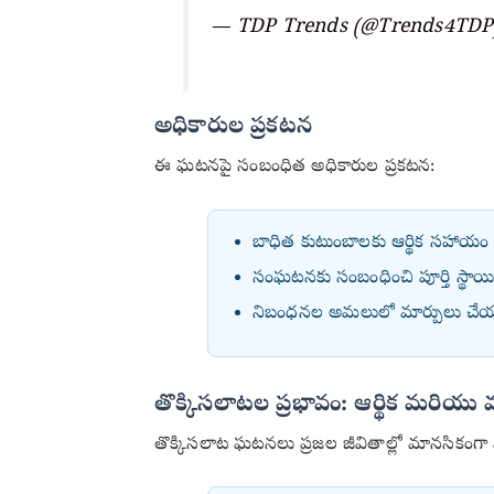
— TDP Trends (@Trends4TD
అధికారుల ప్రకటన
ఈ ఘటనపై సంబంధిత అధికారుల ప్రకటన:
బాధిత కుటుంబాలకు ఆర్థిక సహాయం 
సంఘటనకు సంబంధించి పూర్తి స్థాయ
నిబంధనల అమలులో మార్పులు చే
తొక్కిసలాటల ప్రభావం: ఆర్థిక మరియు
తొక్కిసలాట ఘటనలు ప్రజల జీవితాల్లో మానసికంగా 