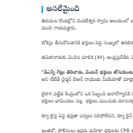
అసలేమైంది
తిరుమల కొండల్లోని వెంకటేశ్వర స్వామి ఆలయంలో బ
మంది గాయపడ్డారు.
టోకెన్లు తీసుకోవడానికి భక్తులు పెద్ద సంఖ్యల
తమిళనాడుకు చెందిన మాలిక (49), ఆంధ్రప్రదేశ్‌క
“డీఎస్పీ గేట్లు తెరిచాడు, వెంటనే భక్తులు తోసు
అని టీటీడీ చైర్మన్ బిఆర్ నాయుడు మీడియాతో మాట్ల
బైరాగి పట్టేడ కేంద్రంలోని ఒక సిబ్బంది అనారోగ్యాన
భక్తులు భావించటం వల్ల భక్తులు ముందుకు దూసుకెళ్
క్యూ లైన్ల వద్ద భద్రతా చర్యలు సరిపోలేదని, క్యూ లైన
ఇంతలో, పోలీసులు ఇద్దరు మహిళా భక్తులకు CPR ఇస