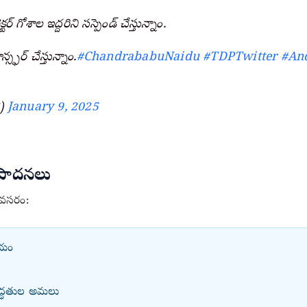
ర్ గోశాల ఇద్దరిని సస్పెండ్ చేస్తున్నాం.
్ఫర్ చేస్తున్నాం.
#ChandrababuNaidu
#TDPTwitter
#An
P)
January 9, 2025
తిపాదనలు
అవసరం:
ాయం
పద్ధతుల అమలు