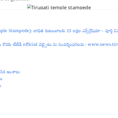
 Stampede): బాధిత కుటుంబాలకు 25 లక్షల ఎక్స్‌గ్రేషియా – పూర్తి వ
కొరకు టీటీడీ official వెబ్సైటు ను సందర్శించగలరు : www.news.t
నసిక అంశాలు
లు
ు