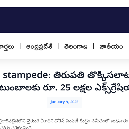
వార్తలు
ఆంధ్రప్రదేశ్
తెలంగాణ
జాతీయం
e stampede: తిరుపతి తొక్కిసల
టుంబాలకు రూ. 25 లక్షల ఎక్స్‌గ్రేష
January 9, 2025
ట్టేడలోని వైకుంఠ ఏకాదశి టోకెన్ పంపిణీ కేంద్రం సమీపంలో బుధవారం రాత
ిహారం ప్రకటించింది.