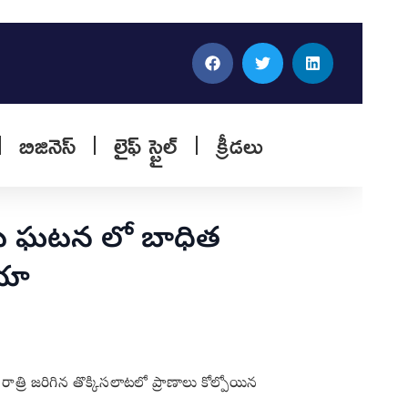
బిజినెస్
లైఫ్ స్టైల్
క్రీడలు
ాట ఘటన లో బాధిత
ియా
్రి జరిగిన తొక్కిసలాటలో ప్రాణాలు కోల్పోయిన