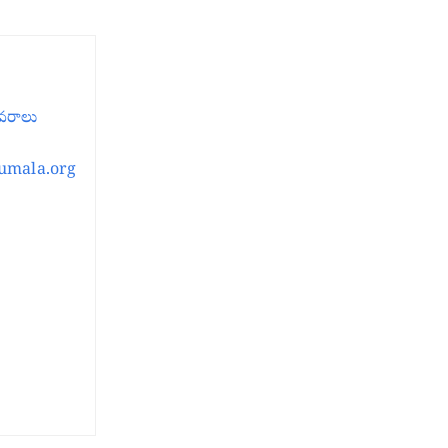
ివరాలు
irumala.org