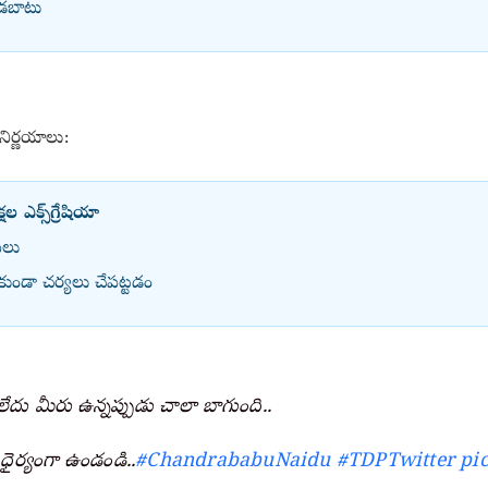
తడబాటు
ిర్ణయాలు:
ల ఎక్స్‌గ్రేషియా
వలు
ుండా చర్యలు చేపట్టడం
ేదు మీరు ఉన్నప్పుడు చాలా బాగుంది..
ం ధైర్యంగా ఉండండి..
#ChandrababuNaidu
#TDPTwitter
pi