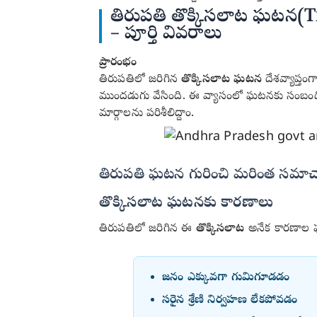
తిరుపతి తొక్కిసలాట ఘటన(Ti
– పూర్తి వివరాలు
ప్రారంభం
తిరుపతిలో జరిగిన
తొక్కిసలాట ఘటన
దేశవ్యాప్తం
ముందడుగు వేసింది. ఈ వ్యాసంలో ఘటనకు సంబంధించ
మార్గాలను పరిశీలిద్దాం.
తిరుపతి ఘటన గురించి మరింత సమాచారం
తొక్కిసలాట ఘటనకు కారణాలు
తిరుపతిలో జరిగిన ఈ
తొక్కిసలాట
అనేక కారణాల 
జనం ఎక్కువగా గుమిగూడడం
సరైన శ్రేణి నిర్వహణ లేకపోవడం