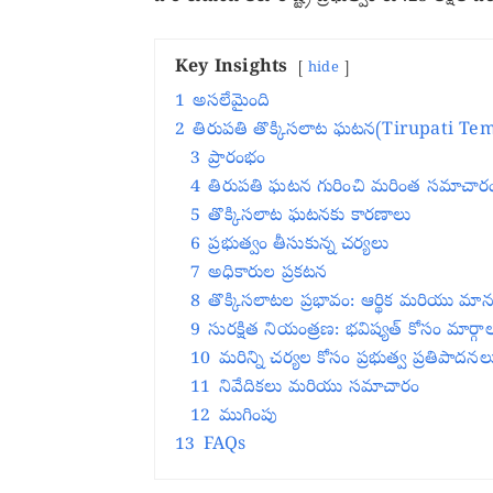
Key Insights
hide
1
అసలేమైంది
2
తిరుపతి తొక్కిసలాట ఘటన(Tirupati Temple
3
ప్రారంభం
4
తిరుపతి ఘటన గురించి మరింత సమాచారం 
5
తొక్కిసలాట ఘటనకు కారణాలు
6
ప్రభుత్వం తీసుకున్న చర్యలు
7
అధికారుల ప్రకటన
8
తొక్కిసలాటల ప్రభావం: ఆర్థిక మరియు మా
9
సురక్షిత నియంత్రణ: భవిష్యత్ కోసం మార్గా
10
మరిన్ని చర్యల కోసం ప్రభుత్వ ప్రతిపాదనల
11
నివేదికలు మరియు సమాచారం
12
ముగింపు
13
FAQs