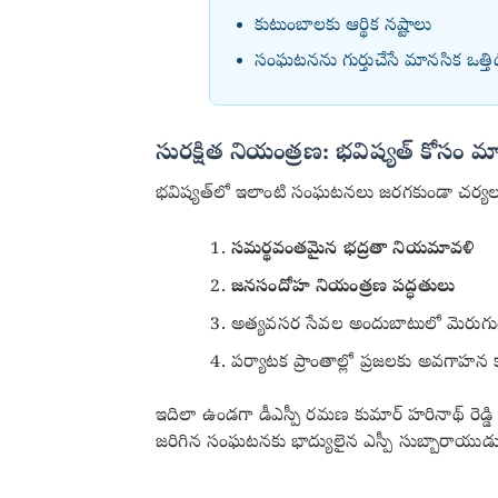
కుటుంబాలకు ఆర్థిక నష్టాలు
సంఘటనను గుర్తుచేసే మానసిక ఒత్తిడ
సురక్షిత నియంత్రణ: భవిష్యత్ కోసం మార
భవిష్యత్‌లో ఇలాంటి సంఘటనలు జరగకుండా చర్యల
సమర్థవంతమైన భద్రతా నియమావళి
జనసందోహ నియంత్రణ పద్ధతులు
అత్యవసర సేవల అందుబాటులో మెరుగ
పర్యాటక ప్రాంతాల్లో ప్రజలకు అవగాహన క
ఇదిలా ఉండగా డీఎస్పీ రమణ కుమార్ హరినాథ్ రెడ్డి డై
జరిగిన సంఘటనకు భాద్యులైన ఎస్పీ సుబ్బారాయుడు జ