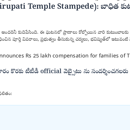
rupati Temple Stampede): బాధిత కుటుంబా
గా అందరినీ కుదిపేసింది. ఈ ఘటనలో ప్రాణాలు కోల్పోయిన వారి కుటుంబాలకు
ిన పూర్తి వివరాలు, ప్రభుత్వం తీసుకున్న చర్యలు, భవిష్యత్‌లో ఇటువం
 కొరకు టీటీడీ official వెబ్సైటు ను సందర్శించగలరు 
ఫలితం: