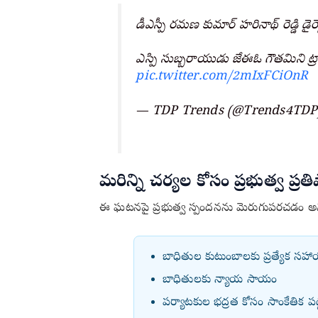
డీఎస్పీ రమణ కుమార్ హరినాథ్ రెడ్డి డైరెక్ట
ఎస్పి సుబ్బరాయుడు జేఈఓ గౌతమిని ట్రాన్స
pic.twitter.com/2mIxFCiOnR
— TDP Trends (@Trends4TD
మరిన్ని చర్యల కోసం ప్రభుత్వ ప్ర
ఈ ఘటనపై ప్రభుత్వ స్పందనను మెరుగుపరచడం 
బాధితుల కుటుంబాలకు ప్రత్యేక సహ
బాధితులకు న్యాయ సాయం
పర్యాటకుల భద్రత కోసం సాంకేతిక 