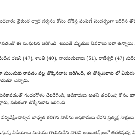
ుధవారం వైకుంఠ ద్వార దర్శనం కోసం టోకెన్ల పంపిణీ సందర్భంగా జరిగిన 
ో తరలిరావడంతో ఈ సంఘటన జరిగింది. అయితే మృతుల వివరాలు ఇలా ఉన్నాయి.
ు చెందిన రజిని (47), శాంతి (40), నాయుడుబాబు (51), రాజేశ్వరి (47) మ
కుంటూ ముందుకు రావడం వల్ల తొక్కిసలాట జరిగింది, ఈ తొక్కిసలాట లో ఏడుగ
ాడుతూ చెప్పారు.
ికి గురికావడంతో గందరగోళం చెలరేగింది, అధికారులు అతని తరలింపు కోసం క్యూ ల
లారు, ఫలితంగా తొక్కిసలాట జరిగింది.
్ పర్యవేక్షించాల్సిన బాధ్యత కలిగిన పోలీసు అధికారులు లేరని ప్రత్యక్ష సాక్షు
్తున్న వీడియోలు మరియు గాయపడిన వారిని అంబులెన్స్‌లలో తరలిస్తున్న 