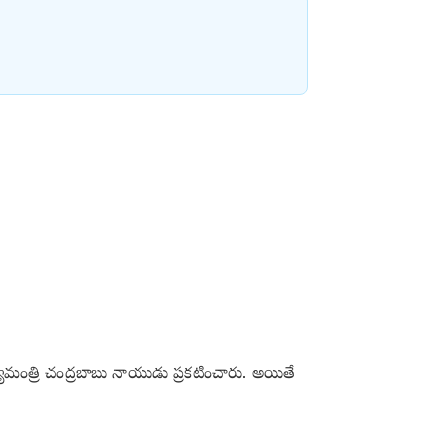
ముఖ్యమంత్రి చంద్రబాబు నాయుడు ప్రకటించారు. అయితే