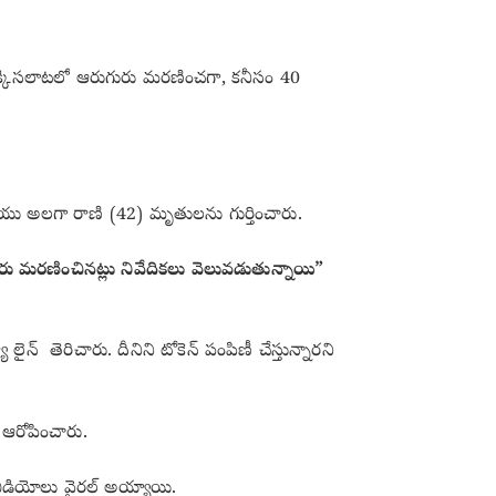
తొక్కిసలాటలో ఆరుగురు మరణించగా, కనీసం 40
రియు అలగా రాణి (42) మృతులను గుర్తించారు.
ురు మరణించినట్లు నివేదికలు వెలువడుతున్నాయి”
ైన్ తెరిచారు. దీనిని టోకెన్ పంపిణీ చేస్తున్నారని
లు ఆరోపించారు.
వీడియోలు వైరల్ అయ్యాయి.