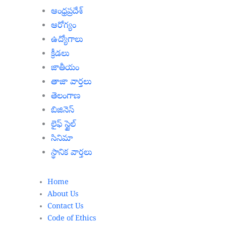
ఆంధ్రప్రదేశ్
ఆరోగ్యం
ఉద్యోగాలు
క్రీడలు
జాతీయం
తాజా వార్తలు
తెలంగాణ
బిజినెస్
లైఫ్ స్టైల్
సినిమా
స్థానిక వార్తలు
Home
About Us
Contact Us
Code of Ethics