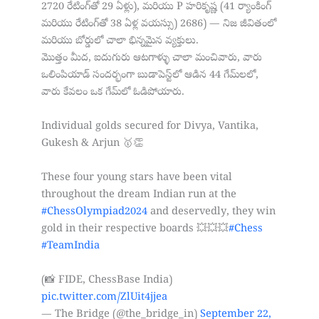
2720 రేటింగ్‌తో 29 ఏళ్లు), మరియు P హరికృష్ణ (41 ర్యాంకింగ్
మరియు రేటింగ్‌తో 38 ఏళ్ల వయస్సు) 2686) — నిజ జీవితంలో
మరియు బోర్డులో చాలా భిన్నమైన వ్యక్తులు.
మొత్తం మీద, ఐదుగురు ఆటగాళ్ళు చాలా మంచివారు, వారు
ఒలింపియాడ్ సందర్భంగా బుడాపెస్ట్‌లో ఆడిన 44 గేమ్‌లలో,
వారు కేవలం ఒక గేమ్‌లో ఓడిపోయారు.
Individual golds secured for Divya, Vantika,
Gukesh & Arjun 🥇👏
These four young stars have been vital
throughout the dream Indian run at the
#ChessOlympiad2024
and deservedly, they win
gold in their respective boards 💥💥💥
#Chess
#TeamIndia
(📸 FIDE, ChessBase India)
pic.twitter.com/ZlUit4jjea
— The Bridge (@the_bridge_in)
September 22,