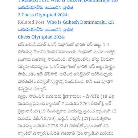
1
Related Post: Who is Gukesh Dommaraju: చెస్
ఒలింపియాడ్‌ను జయించిన ప్రాడిజీ
2
Chess Olympiad 2024:
Related Post:
Who is Gukesh Dommaraju: చెస్
ఒలింపియాడ్‌ను జయించిన ప్రాడిజీ
Chess Olympiad 2024
:
చెస్ ఒలింపియాడ్ ఓపెన్ విభాగంలో భారత చెస్ జట్టు 1.4
బిలియన్ల దేశానికి కండర సముదాయ సాధనలో సంచలనాత్మక
బంగారు పతకాన్ని సాధించింది. టోర్నమెంట్‌ను బోర్డు మీదుగా
నిర్వహించినప్పుడు ఓపెన్ విభాగంలో భారత చెస్ జట్టు స్వర్ణం
సాధించడం ఇదే తొలిసారి. ఈవెంట్ ఆన్‌లైన్‌లో జరిగినప్పుడు
భారతదేశం రష్యాతో స్వర్ణాన్ని పంచుకుంది, కానీ అది పూర్తిగా
భిన్నమైన ఫార్మాట్.
స్వర్ణం సాధించిన ఐదుగురు క్రీడాకారులు – డి గుకేష్ (18 ఏళ్ల
వయస్సు ప్రపంచ ర్యాంకింగ్ 7 మరియు 2764 రేటింగ్), ఆర్
ప్రజ్ఞానానంద (19 సంవత్సరాల వయస్సు ప్రపంచ ర్యాంకింగ్ 12
మరియు రేటింగ్ 2750), అర్జున్ ఎరిగైసి (21) సంవత్సరాల
వయస్సు మరియు 2778 ELO రేటింగ్‌తో ప్రపంచంలో 4వ
ర్యాంక్‌లో ఉన్నారు), విదిత్ గుజరాతీ (24 ర్యాంకింగ్ మరియు