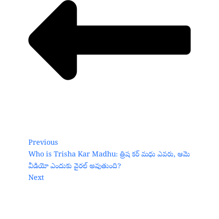
Previous
Who is Trisha Kar Madhu: త్రిష కర్ మధు ఎవరు, ఆమె
వీడియో ఎందుకు వైరల్ అవుతుంది?
Next