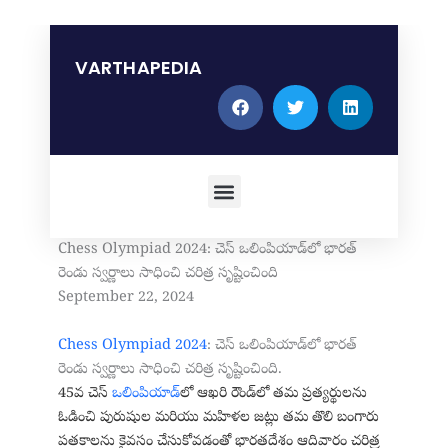
Skip
to
content
VARTHAPEDIA
Menu
Chess Olympiad 2024: చెస్ ఒలింపియాడ్‌లో భారత్
రెండు స్వర్ణాలు సాధించి చరిత్ర సృష్టించింది
September 22, 2024
Chess Olympiad 2024
: చెస్ ఒలింపియాడ్‌లో భారత్
రెండు స్వర్ణాలు సాధించి చరిత్ర సృష్టించింది.
45వ చెస్
ఒలింపియాడ్‌
లో ఆఖరి రౌండ్‌లో తమ ప్రత్యర్థులను
ఓడించి పురుషుల మరియు మహిళల జట్లు తమ తొలి బంగారు
పతకాలను కైవసం చేసుకోవడంతో భారతదేశం ఆదివారం చరిత్ర