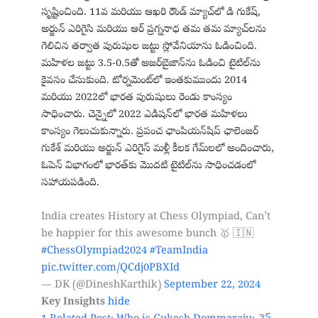
సృష్టించింది. 11వ మరియు ఆఖరి రౌండ్ మ్యాచ్‌లో డి గుకేష్,
అర్జున్ ఎరిగైసి మరియు ఆర్ ప్రగ్ననాధ తమ తమ మ్యాచ్‌లను
గెలిచిన తర్వాత పురుషుల జట్టు స్లోవేనియాను ఓడించింది.
మహిళల జట్టు 3.5-0.5తో అజర్‌బైజాన్‌ను ఓడించి టైటిల్‌ను
కైవసం చేసుకుంది. టోర్నమెంట్‌లో ఇంతకుముందు 2014
మరియు 2022లో భారత పురుషులు రెండు కాంస్యం
సాధించారు. చెన్నైలో 2022 ఎడిషన్‌లో భారత మహిళలు
కాంస్యం గెలుచుకున్నారు. ప్రపంచ ఛాంపియన్‌షిప్ ఛాలెంజర్
గుకేశ్ మరియు అర్జున్ ఎరిగైస్ మళ్లీ కీలక గేమ్‌లలో అందించారు,
ఓపెన్ విభాగంలో భారత్‌కు మొదటి టైటిల్‌ను సాధించడంలో
సహాయపడింది.
India creates History at Chess Olympiad, Can’t
be happier for this awesome bunch 🥇 🇮🇳
#ChessOlympiad2024
#TeamIndia
pic.twitter.com/QCdj0PBXId
— DK (@DineshKarthik)
September 22, 2024
Key Insights
hide