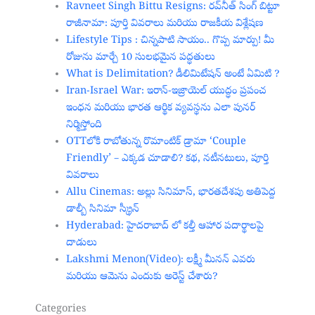
Ravneet Singh Bittu Resigns: రవ్‌నీత్ సింగ్ బిట్టూ
రాజీనామా: పూర్తి వివరాలు మరియు రాజకీయ విశ్లేషణ
Lifestyle Tips : చిన్నపాటి సాయం.. గొప్ప మార్పు! మీ
రోజును మార్చే 10 సులభమైన పద్ధతులు
What is Delimitation? డీలిమిటేషన్ అంటే ఏమిటి ?
Iran-Israel War: ఇరాన్-ఇజ్రాయెల్ యుద్ధం ప్రపంచ
ఇంధన మరియు భారత ఆర్థిక వ్యవస్థను ఎలా పునర్
నిర్మిస్తోంది
OTTలోకి రాబోతున్న రొమాంటిక్ డ్రామా ‘Couple
Friendly’ – ఎక్కడ చూడాలి? కథ, నటీనటులు, పూర్తి
వివరాలు
Allu Cinemas: అల్లు సినిమాస్, భారతదేశపు అతిపెద్ద
డాల్బీ సినిమా స్క్రీన్‌
Hyderabad: హైదరాబాద్‌ లో కల్తీ ఆహార పదార్థాలపై
దాడులు
Lakshmi Menon(Video): లక్ష్మీ మీనన్ ఎవరు
మరియు ఆమెను ఎందుకు అరెస్ట్ చేశారు?
Categories