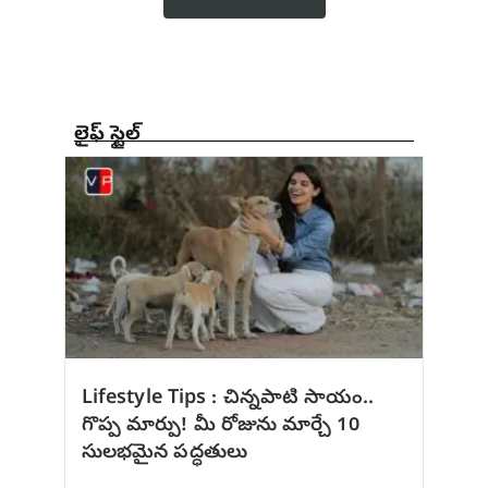
లైఫ్ స్టైల్
Lifestyle Tips : చిన్నపాటి సాయం..
గొప్ప మార్పు! మీ రోజును మార్చే 10
సులభమైన పద్ధతులు