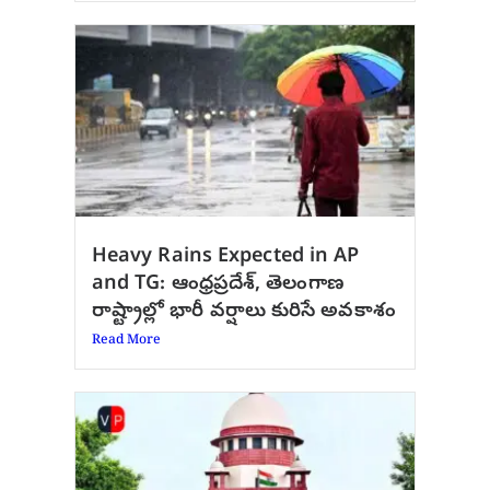
Heavy Rains Expected in AP
and TG: ఆంధ్రప్రదేశ్, తెలంగాణ
రాష్ట్రాల్లో భారీ వర్షాలు కురిసే అవకాశం
Read More