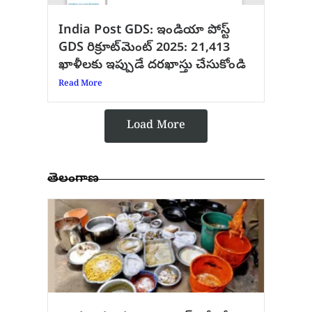
India Post GDS: ఇండియా పోస్ట్
GDS రిక్రూట్‌మెంట్ 2025: 21,413
ఖాళీలకు ఇప్పుడే దరఖాస్తు చేసుకోండి
Read More
Load More
తెలంగాణ