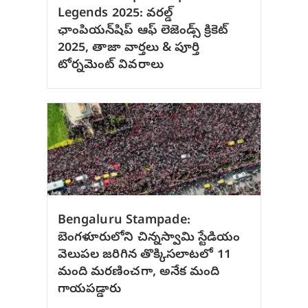
Legends 2025: వరల్డ్
ఛాంపియన్‌షిప్ ఆఫ్ లెజెండ్స్ క్రికెట్
2025, తాజా వార్తలు & పూర్తి
టోర్నమెంట్ వివరాలు
Bengaluru Stampade:
బెంగళూరులోని చిన్నస్వామి స్టేడియం
వెలుపల జరిగిన తొక్కిసలాటలో 11
మంది మరణించగా, అనేక మంది
గాయపడ్డారు