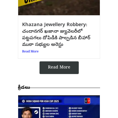
Khazana Jewellery Robbery:
చందానగర్ ఖజానా జ్యువెలరీలో
పట్టపగలు దోపిడీకి పాల్పడిన బీహార్
ముఠా సభ్యుల అరెస్టు
Read More
Read More
క్రీడలు