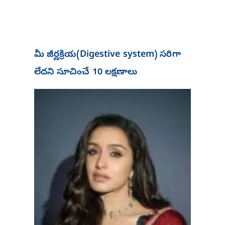
మీ జీర్ణక్రియ(Digestive system) సరిగా
లేదని సూచించే 10 లక్షణాలు