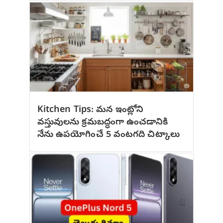
Kitchen Tips: మన ఇంట్లోని
వస్తువులను క్రమబద్ధంగా ఉంచడానికి
నేను ఉపయోగించే 5 వంటగది చిట్కాలు