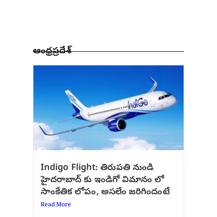
ఆంధ్రప్రదేశ్
Indigo Flight: తిరుపతి నుండి
హైదరాబాద్ కు ఇండిగో విమానం లో
సాంకేతిక లోపం, అసలేం జరిగిందంటే
Read More