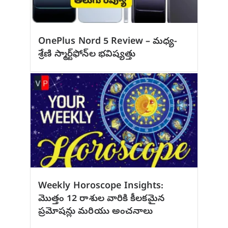
OnePlus Nord 5 Review – మధ్య-
శ్రేణి స్మార్ట్‌ఫోన్‌ల భవిష్యత్తు
Weekly Horoscope Insights:
మొత్తం 12 రాశుల వారికి కీలకమైన
ప్రమోషన్లు మరియు అంచనాలు