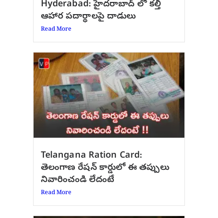
Hyderabad: హైదరాబాద్‌ లో కల్తీ
ఆహార పదార్థాలపై దాడులు
Read More
Telangana Ration Card:
తెలంగాణ రేషన్ కార్డులో ఈ తప్పులు
నివారించండి లేదంటే
Read More