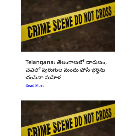
Telangana: తెలంగాణలో దారుణం,
చెవిలో పురుగుల మందు పోసి భర్తను
చంపినా మహిళ
Read More