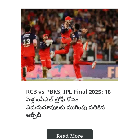
RCB vs PBKS, IPL Final 2025: 18
ఏళ్ల ఐపీఎల్ ట్రోఫీ కోసం
ఎదురుచూపులకు ముగింపు పలికిన
ఆర్సీబీ
Read More