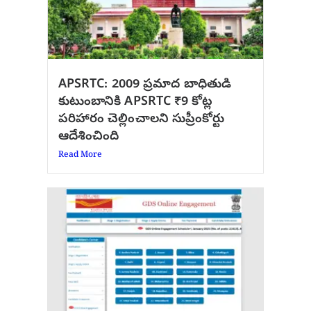
APSRTC: 2009 ప్రమాద బాధితుడి
కుటుంబానికి APSRTC ₹9 కోట్ల
పరిహారం చెల్లించాలని సుప్రీంకోర్టు
ఆదేశించింది
Read More