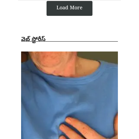
Load More
వెబ్ స్టోరీస్