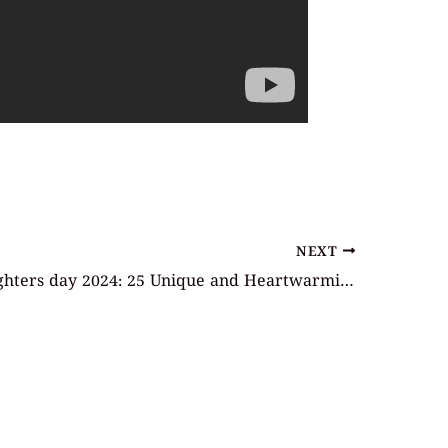
NEXT
Happy daughters day 2024: 25 Unique and Heartwarming Daughters Day 2024 Wishes in English and Telugu