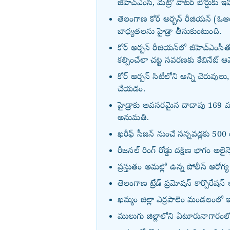
జీహెచ్ఎంసీ, మెట్రో వాటర్ బోర్డుకు 
తెలంగాణ కోర్ అర్బన్ రీజియన్ (ఓఆర్
బాధ్యతలను హైడ్రా తీసుకుంటుంది.
కోర్ అర్బన్ రీజియన్‌లో జీహెచ్ఎంస
కల్పించేలా చట్ట సవరణకు కేబినేట్ 
కోర్ అర్బన్ సిటీలోని అన్ని చెరువుల
చేయడం.
హైడ్రాకు అవసరమైన దాదాపు 169 మం
అనుమతి.
ఖరీఫ్ సీజన్ నుంచే సన్నవడ్లకు 5
రీజనల్ రింగ్ రోడ్డు దక్షిణ భాగం అలై
ప్రస్తుతం అమల్లో ఉన్న పోలీస్ ఆరోగ్
తెలంగాణ ట్రేడ్ ప్రమోషన్ కార్పొరేష
ఖమ్మం జిల్లా ఎర్రపాలెం మండలంలో 
ములుగు జిల్లాలోని ఏటూరునాగారంలో 