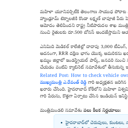
మహిళా యూనివర్సిటీకి తెలంగాణ సాయుధ పోరాట నాయక
హ్యాండ్లూమ్ టెక్నాలజీకి కొండా లక్ష్మణ్ బాపూజీ పేరు 
ఆమోదం తెలిపిందని రాష్ట్ర నీటిపారుదల శాఖ మంత్రి ఎన్
నుంచి రైతులకు రూ.500 బోనస్‌ అందజేస్తామని ఆ
ఎనిమిది మెడికల్ కాలేజీల్లో దాదాపు 3,000 టీచింగ్,
అదనంగా, RRR దక్షిణ భాగం యొక్క అమరికను ఖరారు చే
ఖమ్మం జిల్లాలో ఇండస్ట్రియల్ పార్క్, జనవరి నుంచి స
చేయడం వంటివి క్యాబినెట్ సమావేశంలో తీసుకున్న 
Related Post: How to check vehicle own
ముఖ్యమంత్రి ఎ.రేవంత్ రెడ్డి
గారి అధ్యక్షతన జరిగి
ఖరారు చేసింది. హైదరాబాద్ కోఠీలోని మహిళా విశ్వవ
గారి పేరును, కొత్తగా ఏర్పాటు చేసిన ఇండియన్ ఇనిస్
మంత్రిమండలి సమావేశం
పలు కీలక నిర్ణయాలు:
హైదరాబాద్‌లో చెరువులు, కుంటలు, న