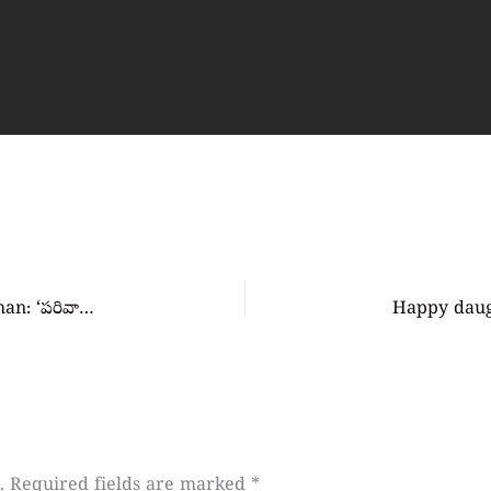
How to check vehicle owner details in Parivahan: ‘పరివాహన్’ లో వాహన యజమాని వివరాలను ఎలా తనిఖీ చేయాలి
.
Required fields are marked
*