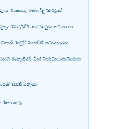
లు, కుంటలు, నాలాలన్నీ పరిరక్షించే
లో హైడ్రా కమిషనర్‌కు అవసరమైన అధికారాలు
డ్ కమాండ్ కంట్రోల్ సెంటర్‌తో అనుసంధానం
 నుంచి డిప్యూటేషన్ మీద నియమించుకునేందుకు
 మందితో కమిటీ ఏర్పాటు.
మి కేటాయింపు.