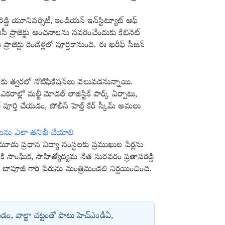
 యూనివర్సిటీ, ఇండియన్ ఇన్‌స్టిట్యూట్ ఆఫ్
‌బీసీ ప్రాజెక్టు అంచనాలను సవరించేందుకు కేబినెట్
జెక్టు రెండేళ్లలో పూర్తికానుంది. ఈ ఖరీఫ్‌ సీజన్‌
ాలకు త్వరలో నోటిఫికేషన్‌లు వెలువడనున్నాయి.
లో మల్టీ మోడల్ లాజిస్టిక్ పార్క్ ఏర్పాటు,
్ పూర్తి చేయడం, పోలీస్ హెల్త్ కేర్ స్కీమ్ అమలు
ను ఎలా తనిఖీ చేయాలి
ూడు ప్రధాన విద్యా సంస్థలకు ప్రముఖుల పేర్లను
కి సాంఘిక, సాహిత్యోద్యమ నేత సురవరం ప్రతాపరెడ్డి
ణ్ బాపూజీ గారి పేరును మంత్రిమండలి నిర్ణయించింది.
డం, వాల్టా చట్టంతో పాటు హెచ్ఎండీఏ,