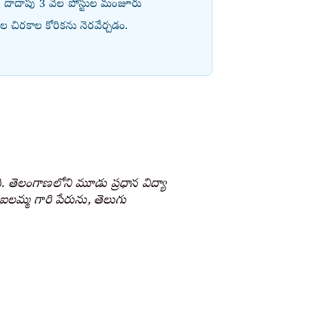
ిన దాదాపు 3 వేల పోస్టుల మంజూరు
ైతుల చిరకాల కోరికను నెరవేర్చడం.
ది. తెలంగాణలోని మూడు ప్రధాన విద్యా
 ఐలమ్మ గారి పేరును, తెలుగు