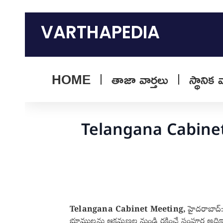
Skip
to
VARTHAPEDIA
content
HOME
తాజా వార్తలు
స్థానిక 
Telangana Cabinet 
Telangana Cabinet Meeting,
హైదరాబాద్: 
భూములను ఆక్రమణల నుండి రక్షించే సంపూర్ణ అధికారా