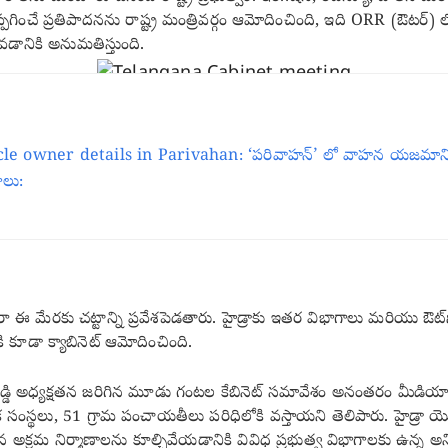
అప్పగించే ప్రతిపాదనను రాష్ట్ర మంత్రివర్గం ఆమోదించింది, ఇది ORR (ఔటర్) 
వడానికి అనుమతిస్తుంది.
le owner details in Parivahan: ‘పరివాహన్’ లో వాహన యజమాని 
ాలు:
రా ఈ మేరకు చట్టాన్ని ప్రవేశపెడతారు. హైడ్రాకు ఇతర విభాగాలు మరియు ఔట్‌స
ి కూడా క్యాబినెట్ ఆమోదించింది.
డ్డి అధ్యక్షతన జరిగిన మూడు గంటల కేబినెట్‌ సమావేశం అనంతరం మీడియాతో
 స్థానిక సంస్థలు, 51 గ్రామ పంచాయతీలు పరిధిలోకి వస్తాయని తెలిపారు. హైడ్
అక్రమ నిర్మాణాలను కూల్చివేయడానికి వివిధ ప్రభుత్వ విభాగాలకు ఉన్న అన