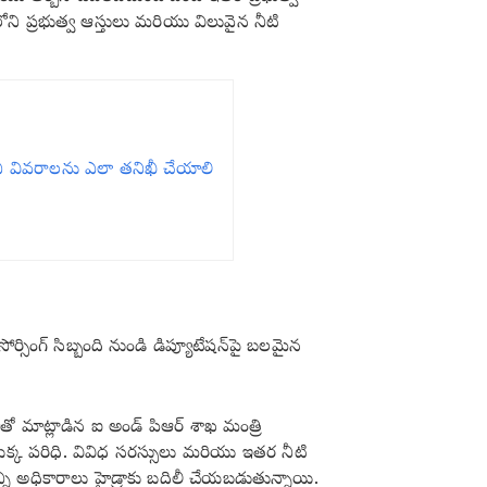
లోని ప్రభుత్వ ఆస్తులు మరియు విలువైన నీటి
వివరాలను ఎలా తనిఖీ చేయాలి
ోర్సింగ్ సిబ్బంది నుండి డిప్యూటేషన్‌పై బలమైన
 మాట్లాడిన ఐ అండ్‌ పిఆర్‌ శాఖ మంత్రి
రా యొక్క పరిధి. వివిధ సరస్సులు మరియు ఇతర నీటి
్ని అధికారాలు హైడ్రాకు బదిలీ చేయబడుతున్నాయి.