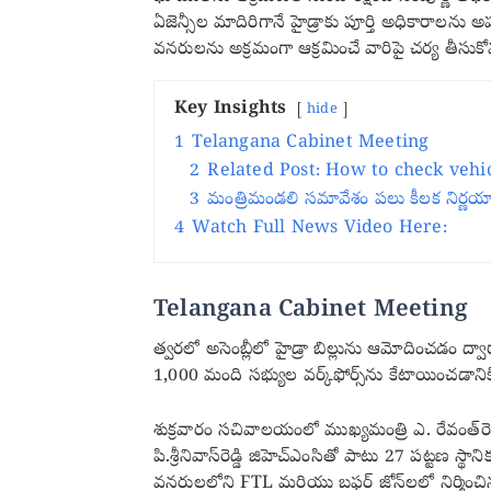
ఏజెన్సీల మాదిరిగానే హైడ్రాకు పూర్తి అధికారాలను 
వనరులను అక్రమంగా ఆక్రమించే వారిపై చర్య తీసుకో
Key Insights
hide
1
Telangana Cabinet Meeting
2
Related Post: How to check vehic
3
మంత్రిమండలి సమావేశం పలు కీలక నిర్ణయ
4
Watch Full News Video Here:
Telangana Cabinet Meeting
త్వరలో అసెంబ్లీలో హైడ్రా బిల్లును ఆమోదించడం ద్వా
1,000 మంది సభ్యుల వర్క్‌ఫోర్స్‌ను కేటాయించడానిక
శుక్రవారం సచివాలయంలో ముఖ్యమంత్రి ఎ. రేవంత్‌రె
పి.శ్రీనివాస్‌రెడ్డి జిహెచ్‌ఎంసితో పాటు 27 పట్టణ
వనరులలోని FTL మరియు బఫర్ జోన్‌లలో నిర్మించిన 