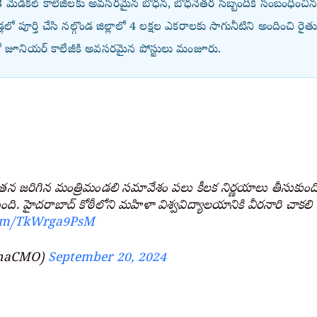
న 8 మెడికల్ కాలేజీలకు అవసరమైన బోధన, బోధనేతర సిబ్బందికి సంబంధించ
ేండ్లలో పూర్తి చేసి నల్గొండ జిల్లాలో 4 లక్షల ఎకరాలకు సాగునీటిని అందించి ర
పేటలో జూనియర్ కాలేజీకి అవసరమైన పోస్టులు మంజూరు.
్యక్షతన జరిగిన మంత్రిమండలి సమావేశం పలు కీలక నిర్ణయాలు తీసుకుం
ింది. హైదరాబాద్ కోఠీలోని మహిళా విశ్వవిద్యాలయానికి వీరనారి చాకలి
.com/TkWrga9PsM
anaCMO)
September 20, 2024