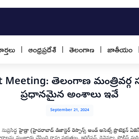
వార్తలు
ఆంధ్రప్రదేశ్
తెలంగాణ
జాతీయం
Meeting: తెలంగాణ మంత్రివర్గ 
ప్రధానమైన అంశాలు ఇవే
September 21, 2024
సుప్రసిద్ధ
హైడ్రా (హైదరాబాద్ డిజాస్టర్ రెస్పాన్స్ అండ్ అసెట్స్ ప్రొటెక్షన్ ఏజెన్
లను మంజూరు చేసింది రాష్ట్ర ప్రభుత్వం. ఇరిగేషన్, రెవెన్యూ, పోలీస్ మర