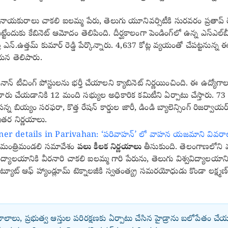
ురాలు చాకలి ఐలమ్మ పేరు, తెలుగు యూనివర్సిటీకి సురవరం ప్రతాప్ రెడ్డి
పెట్టేందుకు కేబినెట్ ఆమోదం తెలిపింది. దీర్ఘకాలంగా పెండింగ్‌లో ఉన్న ఎస్‌ఎల్
.ఉత్తమ్ కుమార్ రెడ్డి పేర్కొన్నారు. 4,637 కోట్ల వ్యయంతో చేపట్టనున్న ఈ ప్రా
యన తెలిపారు.
 నాన్ టీచింగ్ పోస్టులను భర్తీ చేయాలని క్యాబినెట్ నిర్ణయించింది. ఈ ఉద్యోగ
యడానికి 12 మంది సభ్యుల అధికారిక కమిటీని ఏర్పాటు చేస్తారు. 73 ఎకరాల్
న్న బియ్యం సరఫరా, కొత్త రేషన్ కార్డుల జారీ, డిండి బ్యాలెన్సింగ్ రిజర్వాయర
ఇతర నిర్ణయాలు.
er details in Parivahan: ‘పరివాహన్’ లో వాహన యజమాని వివరాల
న మంత్రిమండలి సమావేశం
పలు కీలక నిర్ణయాలు
తీసుకుంది. తెలంగాణలోని మ
ిద్యాలయానికి వీరనారి చాకలి ఐలమ్మ గారి పేరును, తెలుగు విశ్వవిద్యాలయాని
టిట్యూట్ ఆఫ్ హ్యాండ్లూమ్ టెక్నాలజీకి స్వతంత్య్ర సమరయోధుడు కొండా లక్ష్మ
ాలాలు, ప్రభుత్వ ఆస్తుల పరిరక్షణకు ఏర్పాటు చేసిన హైడ్రాను బలోపేతం చేయ