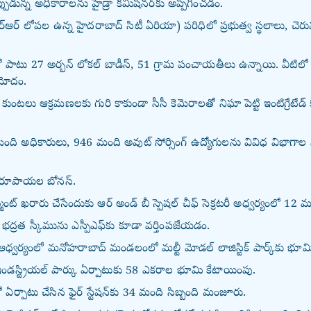
ఇప్పుడున్న అధికారాలను హైడ్రా కమిషనర్‌కు అప్పగించడం.
ఆర్ లోపల ఉన్న హైదరాబాద్ సిటీ ఏరియా) పరిధిలో ప్రభుత్వ స్థలాలు, చెరువు
ీతో పాటు 27 అర్బన్ లోకల్ బాడీస్, 51 గ్రామ పంచాయతీలు ఉన్నాయి. వీటి
ఆమోదం.
ు, కుంటలు ఆక్రమణలకు గురి కాకుండా సీసీ కెమెరాలతో నిఘా పెట్టి ఇంటిగ్రేటే
ది అధికారులు, 946 మంది అవుట్ సోర్సింగ్ ఉద్యోగులను వివిధ విభాగాల
00 రూపాయల బోనస్.
న్మెంట్ ఖరారు చేసేందుకు ఆర్ అండ్ బీ స్పెషల్ చీఫ్ సెక్రటరీ అధ్వర్యంలో 12
య భద్రత స్కీమును ఎస్పీఎఫ్‌కు కూడా వర్తింపజేయడం.
న్ ఆధ్వర్యంలో మనోహరాబాద్ మండలంలో మల్టీ మోడల్ లాజిస్టిక్ పార్క్‌కు భూ
ఇండస్ట్రియల్ పార్కు ఏర్పాటుకు 58 ఎకరాల భూమి కేటాయింపు.
ఏర్పాటు చేసిన ఫైర్ స్టేషన్‌కు 34 మంది సిబ్బంది మంజూరు.