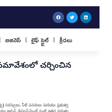
బిజినెస్
లైఫ్ స్టైల్
క్రీడలు
సమావేశంలో చర్చించిన
సీ)
సరస్సులు, నీటి వనరులు మరియు ప్రభుత్వ
ియు అర్బన్ డెవలప్‌మెంట్ వంటి ఇతర ప్రభుత్వ