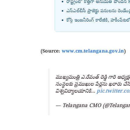
రాష్ట్రంలో కొత్తగా అనుమతి పొంది
ఎస్‌ఎల్‌బీసీ ప్రాజెక్టు పనులను రెండ
కోస్గి ఇంజనీరింగ్ కాలేజీకి, హకీం
(Source:
www.cm.telangana.gov.in
)
ముఖ్యమంత్రి ఎ.రేవంత్ రెడ్డి గారి అధ
సంస్థలకు ప్రముఖుల పేర్లను ఖరారు చేస
విశ్వవిద్యాలయానికి…
pic.twitter
— Telangana CMO (@Telang