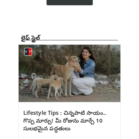
లైఫ్ స్టైల్
Lifestyle Tips : చిన్నపాటి సాయం..
గొప్ప మార్పు! మీ రోజును మార్చే 10
సులభమైన పద్ధతులు