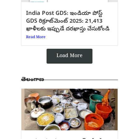
India Post GDS: ఇండియా పోస్ట్
GDS రిక్రూట్‌మెంట్ 2025: 21,413
ఖాళీలకు ఇప్పుడే దరఖాస్తు చేసుకోండి
Read More
Load More
తెలంగాణ