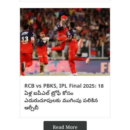
RCB vs PBKS, IPL Final 2025: 18
ఏళ్ల ఐపీఎల్ ట్రోఫీ కోసం
ఎదురుచూపులకు ముగింపు పలికిన
ఆర్సీబీ
Read More