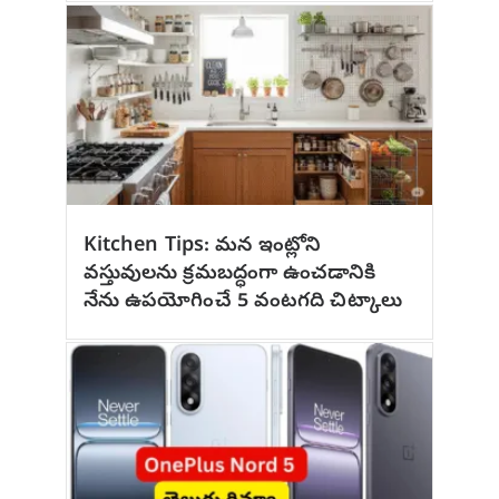
Kitchen Tips: మన ఇంట్లోని
వస్తువులను క్రమబద్ధంగా ఉంచడానికి
నేను ఉపయోగించే 5 వంటగది చిట్కాలు