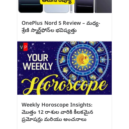
OnePlus Nord 5 Review – మధ్య-
శ్రేణి స్మార్ట్‌ఫోన్‌ల భవిష్యత్తు
Weekly Horoscope Insights:
మొత్తం 12 రాశుల వారికి కీలకమైన
ప్రమోషన్లు మరియు అంచనాలు