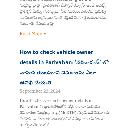
సుప్రసిద్ధ హైడ్రా (హైదరాబాద్ డిజాస్టర్ రెస్పాన్స్ అండ్ అసెట్స్
ప్రొటెక్షన్ ఏజెన్సీ) సరస్సులు, నీటి వనరులు మరియు ప్రభుత్వ
భూములను ఆక్రమణల నుండి రక్షించే సంపూర్ణ అధికారాలను
మంజూరు చేసింది రాష్ట్ర
Read More »
How to check vehicle owner
details in Parivahan: ‘పరివాహన్’ లో
వాహన యజమాని వివరాలను ఎలా
తనిఖీ చేయాలి
September 20, 2024
How to check vehicle owner details in
Parivahan?: భారతదేశంలోని రోడ్డు రవాణా మరియు
రహదారుల మంత్రిత్వ శాఖ (MoRTH) నిర్వహించే పరివాహన్
వెబ్‌సైట్, వాహనాలకు సంబంధించిన వివిధ రకాల సేవలను
యాక్సెస్ చేయడానికి