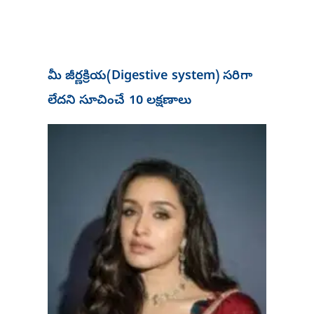
మీ జీర్ణక్రియ(Digestive system) సరిగా
లేదని సూచించే 10 లక్షణాలు