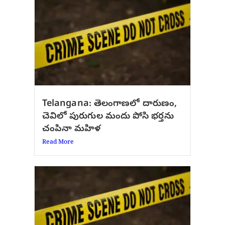
Telangana: తెలంగాణలో దారుణం,
చెవిలో పురుగుల మందు పోసి భర్తను
చంపినా మహిళ
Read More