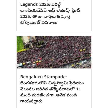
Legends 2025: వరల్డ్
ఛాంపియన్‌షిప్ ఆఫ్ లెజెండ్స్ క్రికెట్
2025, తాజా వార్తలు & పూర్తి
టోర్నమెంట్ వివరాలు
Bengaluru Stampade:
బెంగళూరులోని చిన్నస్వామి స్టేడియం
వెలుపల జరిగిన తొక్కిసలాటలో 11
మంది మరణించగా, అనేక మంది
గాయపడ్డారు