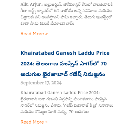
Allu Arjun: అల్లుఅర్జున్, జానీమాస్టర్ కేసులో బాధితురాలికి
గీతా ఆర్ట్స్ బ్యానర్‌లో తన రాబోయే అన్ని సినిమాలు మరియు
చిత్రాలకు పని అందిస్తానని హామీ ఇచ్చారు. తెలుగు ఇండస్ట్రీలో
కూడా హేమ కమిటీ వేయాలని సామ్
Read More »
Khairatabad Ganesh Laddu Price
2024: తెలంగాణ హుస్సేన్ సాగర్‌లో 70
అడుగుల ఖైరతాబాద్ గణేష్ నిమజ్జనం
September 17, 2024
Khairatabad Ganesh Laddu Price 2024:
ఖైరతాబాద్ బడా గణపతి విగ్రహాన్ని మంగళవారం హుస్సేన్
సాగర్‌లో నిమజ్జనం చేశారు. ‘గణేష్ మహరాజ్ కీ జై’ నినాదాలు
మరియు కొమ్ముల మోత మధ్య, 70 అడుగుల
Read More »