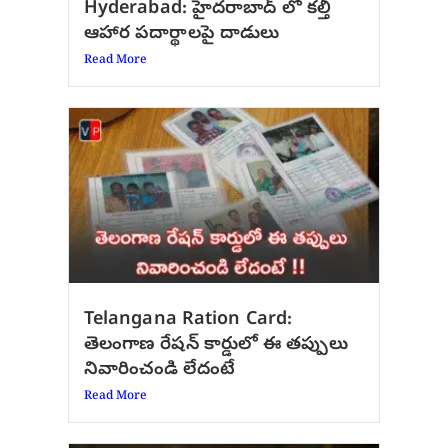
Hyderabad: హైదరాబాద్‌ లో కల్తీ
ఆహార పదార్థాలపై దాడులు
Read More
Telangana Ration Card:
తెలంగాణ రేషన్ కార్డులో ఈ తప్పులు
నివారించండి లేదంటే
Read More