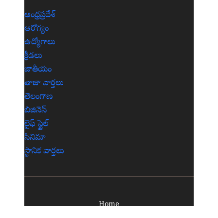
ఆంధ్రప్రదేశ్
ఆరోగ్యం
ఉద్యోగాలు
క్రీడలు
జాతీయం
తాజా వార్తలు
తెలంగాణ
బిజినెస్
లైఫ్ స్టైల్
సినిమా
స్థానిక వార్తలు
Home
About Us