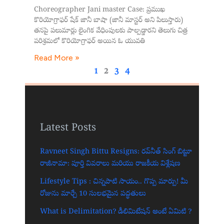
Choreographer Jani master Case: ప్రముఖ
కొరియోగ్రాఫర్ షేక్ జానీ బాషా (జానీ మాస్టర్ అని పిలుస్తారు)
తనపై పలుమార్లు లైంగిక వేధింపులకు పాల్పడ్డారని తెలుగు చిత్ర
పరిశ్రమలో కొరియోగ్రాఫర్ అయిన ఓ యువతి
Read More »
1
2
3
4
Latest Posts
Ravneet Singh Bittu Resigns: రవ్‌నీత్ సింగ్ బిట్టూ
రాజీనామా: పూర్తి వివరాలు మరియు రాజకీయ విశ్లేషణ
Lifestyle Tips : చిన్నపాటి సాయం.. గొప్ప మార్పు! మీ
రోజును మార్చే 10 సులభమైన పద్ధతులు
What is Delimitation? డీలిమిటేషన్ అంటే ఏమిటి ?