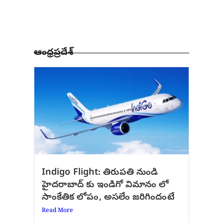
ఆంధ్రప్రదేశ్
Indigo Flight: తిరుపతి నుండి
హైదరాబాద్ కు ఇండిగో విమానం లో
సాంకేతిక లోపం, అసలేం జరిగిందంటే
Read More