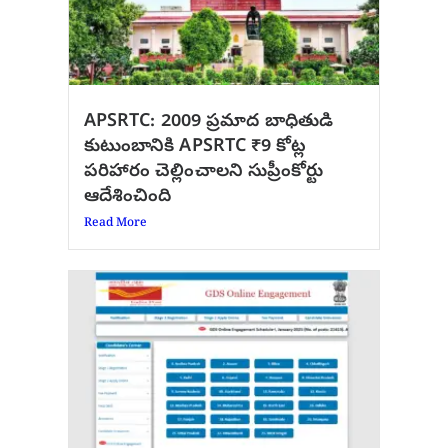
APSRTC: 2009 ప్రమాద బాధితుడి
కుటుంబానికి APSRTC ₹9 కోట్ల
పరిహారం చెల్లించాలని సుప్రీంకోర్టు
ఆదేశించింది
Read More