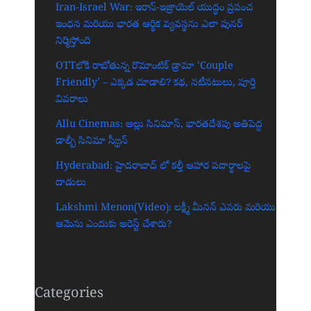
Iran-Israel War: ఇరాన్-ఇజ్రాయెల్ యుద్ధం ప్రపంచ
ఇంధన మరియు భారత ఆర్థిక వ్యవస్థను ఎలా పునర్
నిర్మిస్తోంది
OTTలోకి రాబోతున్న రొమాంటిక్ డ్రామా ‘Couple
Friendly’ – ఎక్కడ చూడాలి? కథ, నటీనటులు, పూర్తి
వివరాలు
Allu Cinemas: అల్లు సినిమాస్, భారతదేశపు అతిపెద్ద
డాల్బీ సినిమా స్క్రీన్‌
Hyderabad: హైదరాబాద్‌ లో కల్తీ ఆహార పదార్థాలపై
దాడులు
Lakshmi Menon(Video): లక్ష్మీ మీనన్ ఎవరు మరియు
ఆమెను ఎందుకు అరెస్ట్ చేశారు?
Categories