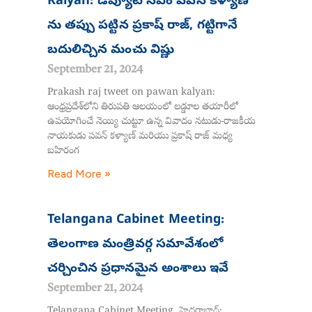
Kalyan: డిప్యూటీ సీఎం పవన్ కళ్యాణ్
ను తప్పు పట్టిన ప్రకాష్ రాజ్, గట్టిగానే
బదులిచ్చిన మంచు విష్ణు
September 21, 2024
Prakash raj tweet on pawan kalyan:
ఆంధ్రప్రదేశ్‌లోని తిరుపతి ఆలయంలో లడ్డూల తయారీలో
ఉపయోగించే నెయ్యి చుట్టూ ఉన్న వివాదం నటుడు-రాజకీయ
నాయకుడు పవన్ కళ్యాణ్ మరియు ప్రకాష్ రాజ్ మధ్య
బహిరంగ
Read More »
Telangana Cabinet Meeting:
తెలంగాణ మంత్రివర్గ సమావేశంలో
చర్చించిన ప్రధానమైన అంశాలు ఇవే
September 21, 2024
Telangana Cabinet Meeting, హైదరాబాద్: