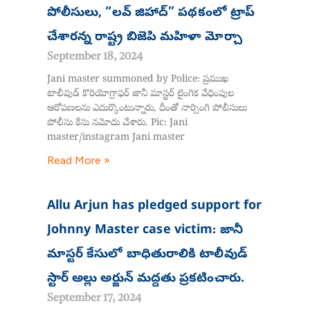
పోలీసులు, “లవ్ జిహాద్” పథకంలో ట్రాప్
చేశారన్న రాష్ట్ర బిజెపి మహిళా మోర్చా
September 18, 2024
Jani master summoned by Police: ప్రముఖ
టాలీవుడ్ కొరియోగ్రాఫర్ జానీ మాస్టర్ లైంగిక వేధింపుల
ఆరోపణలను ఎదుర్కొంటున్నారు, దీంతో నార్సింగి పోలీసులు
పోలీసు కేసు నమోదు చేశారు. Pic: Jani
master/instagram Jani master
Read More »
Allu Arjun has pledged support for
Johnny Master case victim: జానీ
మాస్టర్ కేసులో బాధితురాలికి టాలీవుడ్
స్టార్ అల్లు అర్జున్ మద్దతు ప్రకటించారు.
September 17, 2024