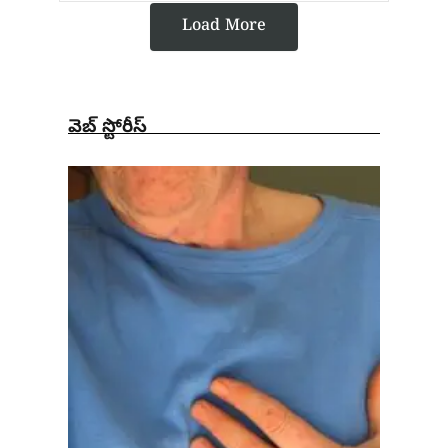
Load More
వెబ్ స్టోరీస్