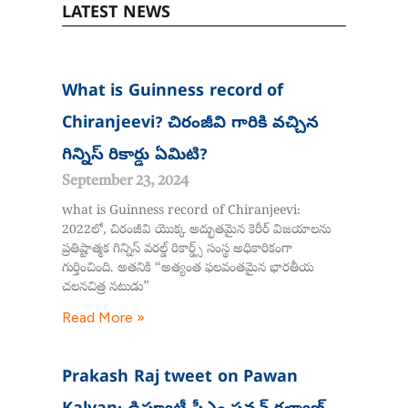
LATEST NEWS
Page
Page
Page
Page
What is Guinness record of
Chiranjeevi? చిరంజీవి గారికి వచ్చిన
గిన్నిస్ రికార్డు ఏమిటి?
September 23, 2024
what is Guinness record of Chiranjeevi:
2022లో, చిరంజీవి యొక్క అద్భుతమైన కెరీర్ విజయాలను
ప్రతిష్టాత్మక గిన్నిస్ వరల్డ్ రికార్డ్స్ సంస్థ అధికారికంగా
గుర్తించింది. అతనికి “అత్యంత ఫలవంతమైన భారతీయ
చలనచిత్ర నటుడు”
Read More »
Prakash Raj tweet on Pawan