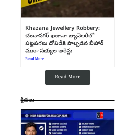
Khazana Jewellery Robbery:
చందానగర్ ఖజానా జ్యువెలరీలో
పట్టపగలు దోపిడీకి పాల్పడిన బీహార్
ముఠా సభ్యుల అరెస్టు
Read More
Read More
క్రీడలు