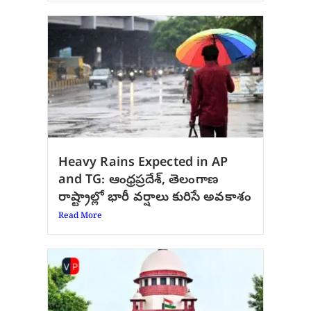
Heavy Rains Expected in AP
and TG: ఆంధ్రప్రదేశ్, తెలంగాణ
రాష్ట్రాల్లో భారీ వర్షాలు కురిసే అవకాశం
Read More