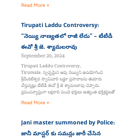
Read More »
Tirupati Laddu Controversy:
“నెయ్యి నాణ్యతలో రాజీ లేదు” – టీటీడీ
ఈవో శ్రీ జె. శ్యామలరావు
September 20, 2024
Tirupati Laddu Controversy,
Tirumala: స్వచ్ఛమైన ఆవు నెయ్యిని ఉపయోగించి
శ్రీవేంకటేశ్వర స్వామివారి లడ్డూ ప్రసాదాలను తయారు
చేస్తున్నట్లు టీటీడీ ఈవో శ్రీ జె శ్యామలరావు చెప్పారు.
ప్రపంచవ్యాప్తంగా లక్షలాది మంది భక్తులు అత్యంత భక్తిశ్రద్ధలతో
Read More »
Jani master summoned by Police:
జానీ మాస్టర్ కు సమన్లు జారీ చేసిన