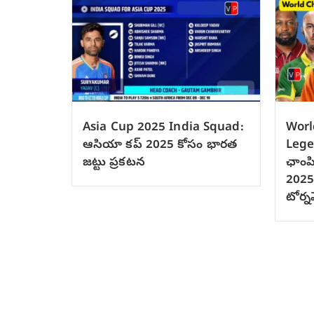
Asia Cup 2025 India Squad:
Worl
ఆసియా కప్ 2025 కోసం భారత
Lege
జట్టు ప్రకటన
ఛాంపియ
2025,
టోర్