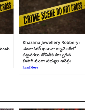
Khazana Jewellery Robbery:
 మందు
చందానగర్ ఖజానా జ్యువెలరీలో
పట్టపగలు దోపిడీకి పాల్పడిన
బీహార్ ముఠా సభ్యుల అరెస్టు
Read More