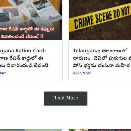
ngana Ration Card:
Telangana: తెలంగాణలో
ాణ రేషన్ కార్డులో ఈ
దారుణం, చెవిలో పురుగుల
లు నివారించండి లేదంటే
పోసి భర్తను చంపినా మహిళ
More
Read More
Read More