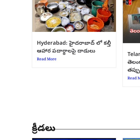
Hyderabad: హైదరాబాద్‌ లో కల్తీ
ఆహార పదార్థాలపై దాడులు
Tela
Read More
తెలంగ
తప్పు
Read 
క్రీడలు