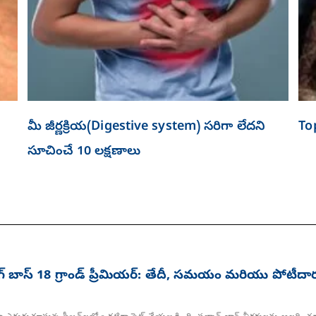
మీ జీర్ణక్రియ(Digestive system) సరిగా లేదని
To
సూచించే 10 లక్షణాలు
్ బాస్ 18 గ్రాండ్ ప్రీమియర్: తేదీ, సమయం మరియు పోటీదా
Page
Page
Page
Page
Page