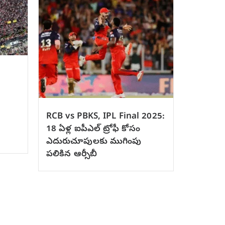
RCB vs PBKS, IPL Final 2025:
18 ఏళ్ల ఐపీఎల్ ట్రోఫీ కోసం
ఎదురుచూపులకు ముగింపు
పలికిన ఆర్సీబీ