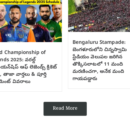
Bengaluru Stampade:
బెంగళూరులోని చిన్నస్వామి
d Championship of
స్టేడియం వెలుపల జరిగిన
nds 2025: వరల్డ్
తొక్కిసలాటలో 11 మంది
న్‌షిప్ ఆఫ్ లెజెండ్స్ క్రికెట్
మరణించగా, అనేక మంది
 తాజా వార్తలు & పూర్తి
గాయపడ్డారు
నమెంట్ వివరాలు
Read More