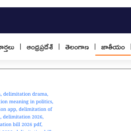
వార్తలు
ఆంధ్రప్రదేశ్
తెలంగాణ
జాతీయం
Ravneet Singh Bittu Res
పూర్తి వివరాలు మరియు రా
Lifestyle Tips : చిన్నపా
10 సులభమైన పద్ధతులు