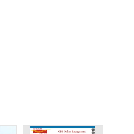
డీలిమిటేషన్ అంటే ఏమిటి ?
-ఇజ్రాయెల్ యుద్ధం ప్రపంచ ఇంధన మరియు
పునర్ నిర్మిస్తోంది
టిక్ డ్రామా ‘Couple Friendly’ – ఎక్కడ
పూర్తి వివరాలు
మాస్, భారతదేశపు అతిపెద్ద డాల్బీ సినిమా