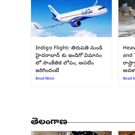
Indigo Flight: తిరుపతి నుండి
Heav
హైదరాబాద్ కు ఇండిగో విమానం
and T
లో సాంకేతిక లోపం, అసలేం
రాష్ట్
జరిగిందంటే
అవక
Read More
Read 
తెలంగాణ