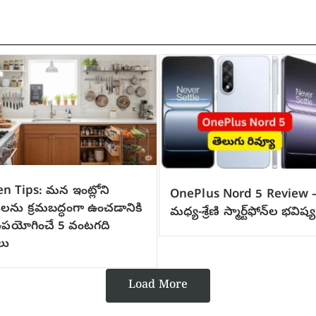
n Tips: మన ఇంట్లోని
OnePlus Nord 5 Review 
ులను క్రమబద్ధంగా ఉంచడానికి
మధ్య-శ్రేణి స్మార్ట్‌ఫోన్‌ల భవిష్య
ఉపయోగించే 5 వంటగది
లు
Load More