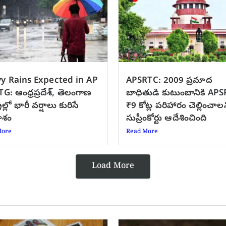
y Rains Expected in AP
APSRTC: 2009 ప్రమాద
G: ఆంధ్రప్రదేశ్, తెలంగాణ
బాధితుడి కుటుంబానికి AP
రాల్లో భారీ వర్షాలు కురిసే
₹9 కోట్ల పరిహారం చెల్లించాల
ాశం
సుప్రీంకోర్టు ఆదేశించింది
More
Read More
Load More