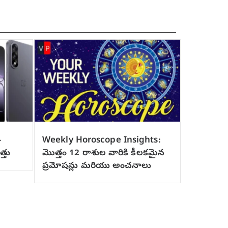
–
Weekly Horoscope Insights:
త్తు
మొత్తం 12 రాశుల వారికి కీలకమైన
ప్రమోషన్లు మరియు అంచనాలు