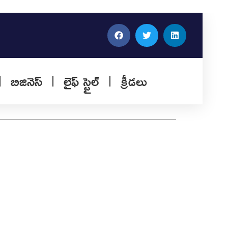
బిజినెస్
లైఫ్ స్టైల్
క్రీడలు
igns: రవ్‌నీత్ సింగ్ బిట్టూ రాజీనామా:
జకీయ విశ్లేషణ
టి సాయం.. గొప్ప మార్పు! మీ రోజును మార్చే