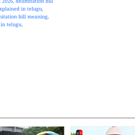
What is Delimitation? 
Iran-Israel War: ఇరాన్
భారత ఆర్థిక వ్యవస్థను ఎలా 
OTTలోకి రాబోతున్న రొమాం
చూడాలి? కథ, నటీనటులు, 
Allu Cinemas: అల్లు సిని
స్క్రీన్‌