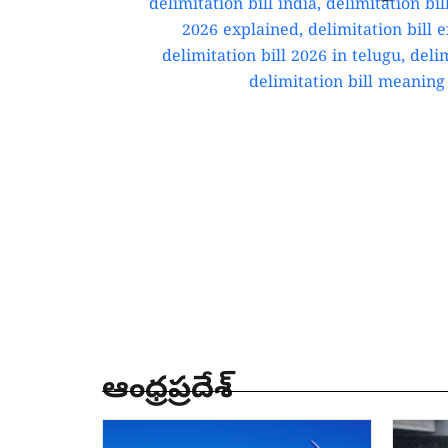
ఆంధ్రప్రదేశ్