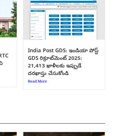
India Post GDS: ఇండియా పోస్ట్
SRTC
GDS రిక్రూట్‌మెంట్ 2025:
ని
21,413 ఖాళీలకు ఇప్పుడే
దరఖాస్తు చేసుకోండి
Read More