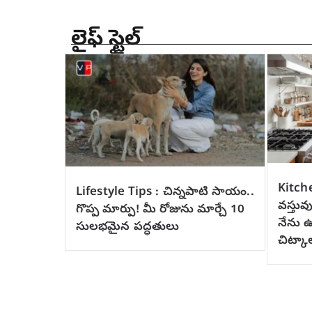
లైఫ్ స్టైల్
Kitche
Lifestyle Tips : చిన్నపాటి సాయం..
వస్తువ
గొప్ప మార్పు! మీ రోజును మార్చే 10
నేను 
సులభమైన పద్ధతులు
చిట్కా